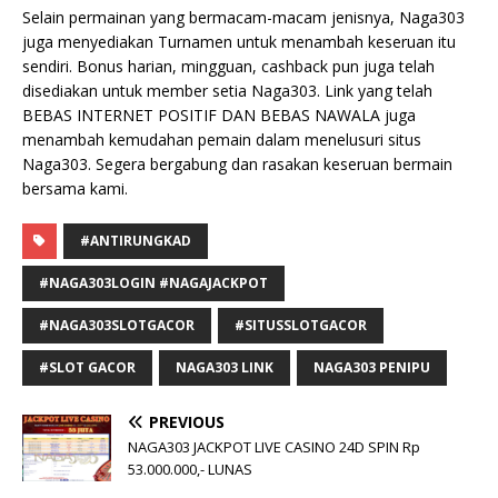
Selain permainan yang bermacam-macam jenisnya, Naga303
juga menyediakan Turnamen untuk menambah keseruan itu
sendiri. Bonus harian, mingguan, cashback pun juga telah
disediakan untuk member setia Naga303. Link yang telah
BEBAS INTERNET POSITIF DAN BEBAS NAWALA juga
menambah kemudahan pemain dalam menelusuri situs
Naga303. Segera bergabung dan rasakan keseruan bermain
bersama kami.
#ANTIRUNGKAD
#NAGA303LOGIN #NAGAJACKPOT
#NAGA303SLOTGACOR
#SITUSSLOTGACOR
#SLOT GACOR
NAGA303 LINK
NAGA303 PENIPU
PREVIOUS
NAGA303 JACKPOT LIVE CASINO 24D SPIN Rp
53.000.000,- LUNAS