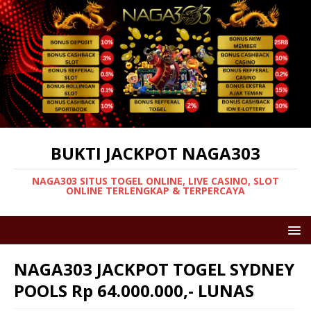
BUKTI JACKPOT NAGA303
NAGA303 SITUS TOGEL ONLINE, LIVE CASINO, SLOT
ONLINE TERLENGKAP & TERPERCAYA
NAGA303 JACKPOT TOGEL SYDNEY
POOLS Rp 64.000.000,- LUNAS