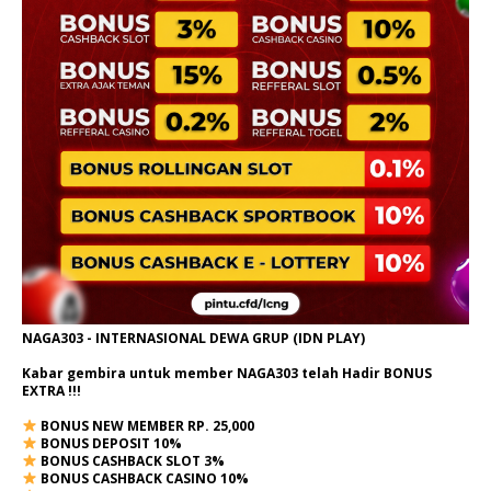
NAGA303 - INTERNASIONAL DEWA GRUP (IDN PLAY)
Kabar gembira untuk member NAGA303 telah Hadir BONUS
EXTRA !!!
BONUS NEW MEMBER RP. 25,000
BONUS DEPOSIT 10%
BONUS CASHBACK SLOT 3%
BONUS CASHBACK CASINO 10%