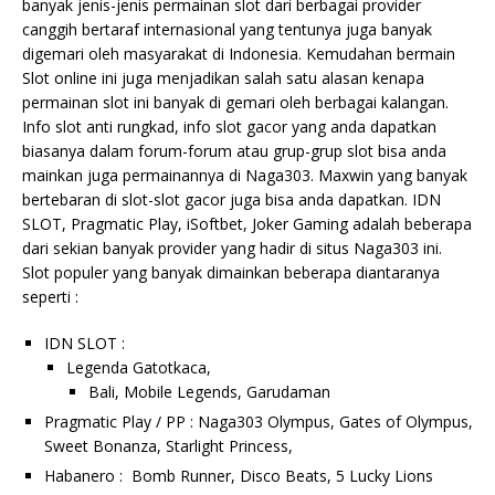
banyak jenis-jenis permainan slot dari berbagai provider
canggih bertaraf internasional yang tentunya juga banyak
digemari oleh masyarakat di Indonesia. Kemudahan bermain
Slot online ini juga menjadikan salah satu alasan kenapa
permainan slot ini banyak di gemari oleh berbagai kalangan.
Info slot anti rungkad, info slot gacor yang anda dapatkan
biasanya dalam forum-forum atau grup-grup slot bisa anda
mainkan juga permainannya di Naga303. Maxwin yang banyak
bertebaran di slot-slot gacor juga bisa anda dapatkan. IDN
SLOT, Pragmatic Play, iSoftbet, Joker Gaming adalah beberapa
dari sekian banyak provider yang hadir di situs Naga303 ini.
Slot populer yang banyak dimainkan beberapa diantaranya
seperti :
IDN SLOT :
Legenda Gatotkaca,
Bali, Mobile Legends, Garudaman
Pragmatic Play / PP : Naga303 Olympus, Gates of Olympus,
Sweet Bonanza, Starlight Princess,
Habanero : Bomb Runner, Disco Beats, 5 Lucky Lions