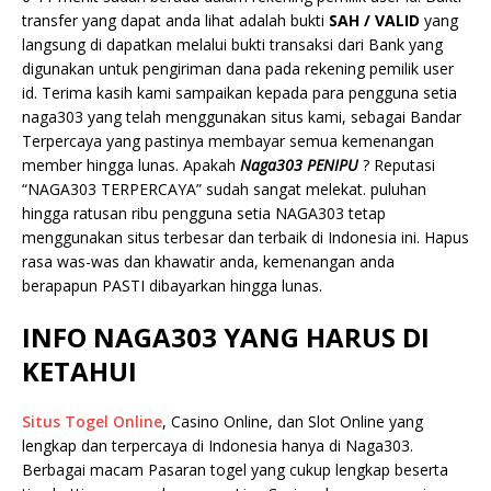
transfer yang dapat anda lihat adalah bukti
SAH / VALID
yang
langsung di dapatkan melalui bukti transaksi dari Bank yang
digunakan untuk pengiriman dana pada rekening pemilik user
id. Terima kasih kami sampaikan kepada para pengguna setia
naga303 yang telah menggunakan situs kami, sebagai Bandar
Terpercaya yang pastinya membayar semua kemenangan
member hingga lunas. Apakah
Naga303
PENIPU
? Reputasi
“NAGA303 TERPERCAYA” sudah sangat melekat. puluhan
hingga ratusan ribu pengguna setia NAGA303 tetap
menggunakan situs terbesar dan terbaik di Indonesia ini. Hapus
rasa was-was dan khawatir anda, kemenangan anda
berapapun PASTI dibayarkan hingga lunas.
INFO NAGA303 YANG HARUS DI
KETAHUI
Situs Togel Online
, Casino Online, dan Slot Online yang
lengkap dan terpercaya di Indonesia hanya di Naga303.
Berbagai macam Pasaran togel yang cukup lengkap beserta