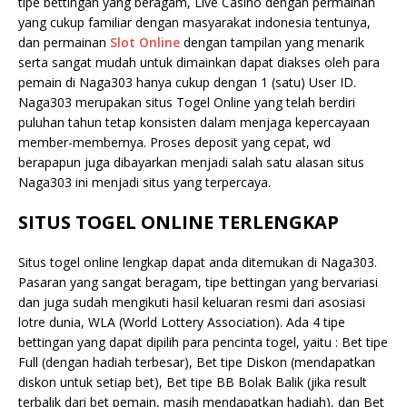
tipe bettingan yang beragam, Live Casino dengan permainan
yang cukup familiar dengan masyarakat indonesia tentunya,
dan permainan
Slot Online
dengan tampilan yang menarik
serta sangat mudah untuk dimainkan dapat diakses oleh para
pemain di Naga303 hanya cukup dengan 1 (satu) User ID.
Naga303 merupakan situs Togel Online yang telah berdiri
puluhan tahun tetap konsisten dalam menjaga kepercayaan
member-membernya. Proses deposit yang cepat, wd
berapapun juga dibayarkan menjadi salah satu alasan situs
Naga303 ini menjadi situs yang terpercaya.
SITUS TOGEL ONLINE TERLENGKAP
Situs togel online lengkap dapat anda ditemukan di Naga303.
Pasaran yang sangat beragam, tipe bettingan yang bervariasi
dan juga sudah mengikuti hasil keluaran resmi dari asosiasi
lotre dunia, WLA (World Lottery Association). Ada 4 tipe
bettingan yang dapat dipilih para pencinta togel, yaitu : Bet tipe
Full (dengan hadiah terbesar), Bet tipe Diskon (mendapatkan
diskon untuk setiap bet), Bet tipe BB Bolak Balik (jika result
terbalik dari bet pemain, masih mendapatkan hadiah), dan Bet