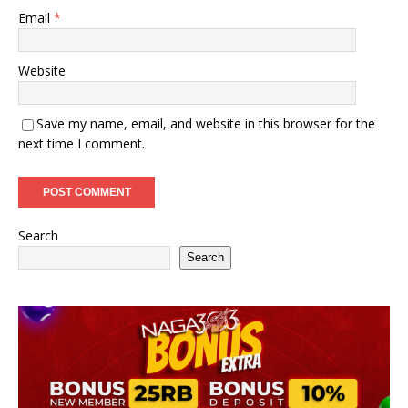
Email
*
Website
Save my name, email, and website in this browser for the
next time I comment.
Search
Search