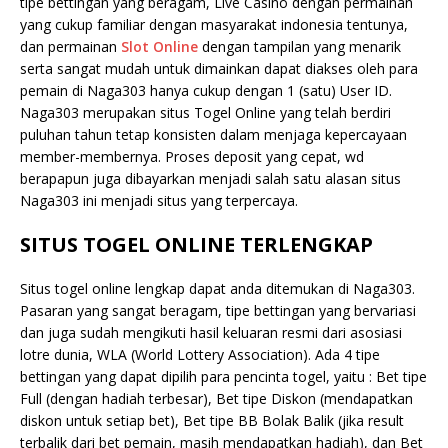
tipe bettingan yang beragam, Live Casino dengan permainan
yang cukup familiar dengan masyarakat indonesia tentunya,
dan permainan
Slot Online
dengan tampilan yang menarik
serta sangat mudah untuk dimainkan dapat diakses oleh para
pemain di Naga303 hanya cukup dengan 1 (satu) User ID.
Naga303 merupakan situs Togel Online yang telah berdiri
puluhan tahun tetap konsisten dalam menjaga kepercayaan
member-membernya. Proses deposit yang cepat, wd
berapapun juga dibayarkan menjadi salah satu alasan situs
Naga303 ini menjadi situs yang terpercaya.
SITUS TOGEL ONLINE TERLENGKAP
Situs togel online lengkap dapat anda ditemukan di Naga303.
Pasaran yang sangat beragam, tipe bettingan yang bervariasi
dan juga sudah mengikuti hasil keluaran resmi dari asosiasi
lotre dunia, WLA (World Lottery Association). Ada 4 tipe
bettingan yang dapat dipilih para pencinta togel, yaitu : Bet tipe
Full (dengan hadiah terbesar), Bet tipe Diskon (mendapatkan
diskon untuk setiap bet), Bet tipe BB Bolak Balik (jika result
terbalik dari bet pemain, masih mendapatkan hadiah), dan Bet