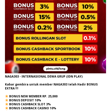
NAGA303 - INTERNASIONAL DEWA GRUP (IDN PLAY)
Kabar gembira untuk member NAGA303 telah Hadir BONUS
EXTRA !!!
BONUS NEW MEMBER RP. 25,000
BONUS DEPOSIT 10%
BONUS CASHBACK SLOT 3%
BONUS CASHBACK CASINO 10%