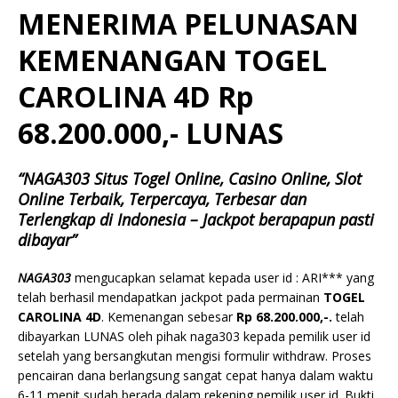
MENERIMA PELUNASAN
KEMENANGAN TOGEL
CAROLINA 4D Rp
68.200.000,- LUNAS
“NAGA303 Situs Togel Online, Casino Online, Slot
Online Terbaik, Terpercaya, Terbesar dan
Terlengkap di Indonesia – Jackpot berapapun pasti
dibayar”
NAGA303
mengucapkan selamat kepada user id : ARI*** yang
telah berhasil mendapatkan jackpot pada permainan
TOGEL
CAROLINA 4D
. Kemenangan sebesar
Rp 68.200.000,-.
telah
dibayarkan LUNAS oleh pihak naga303 kepada pemilik user id
setelah yang bersangkutan mengisi formulir withdraw. Proses
pencairan dana berlangsung sangat cepat hanya dalam waktu
6-11 menit sudah berada dalam rekening pemilik user id. Bukti