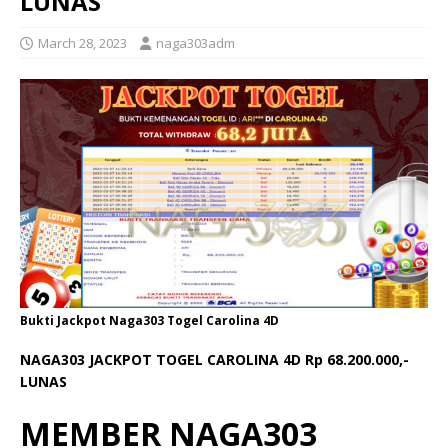
LUNAS
March 28, 2023
naga303adm
Bukti Jackpot Naga303 Togel Carolina 4D
NAGA303 JACKPOT TOGEL CAROLINA 4D Rp 68.200.000,-
LUNAS
MEMBER NAGA303