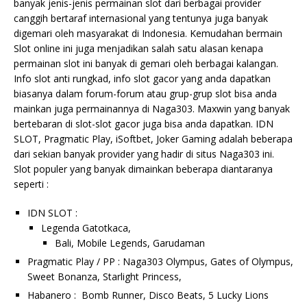
banyak jenis-jenis permainan slot dari berbagai provider
canggih bertaraf internasional yang tentunya juga banyak
digemari oleh masyarakat di Indonesia. Kemudahan bermain
Slot online ini juga menjadikan salah satu alasan kenapa
permainan slot ini banyak di gemari oleh berbagai kalangan.
Info slot anti rungkad, info slot gacor yang anda dapatkan
biasanya dalam forum-forum atau grup-grup slot bisa anda
mainkan juga permainannya di Naga303. Maxwin yang banyak
bertebaran di slot-slot gacor juga bisa anda dapatkan. IDN
SLOT, Pragmatic Play, iSoftbet, Joker Gaming adalah beberapa
dari sekian banyak provider yang hadir di situs Naga303 ini.
Slot populer yang banyak dimainkan beberapa diantaranya
seperti :
IDN SLOT :
Legenda Gatotkaca,
Bali, Mobile Legends, Garudaman
Pragmatic Play / PP : Naga303 Olympus, Gates of Olympus,
Sweet Bonanza, Starlight Princess,
Habanero : Bomb Runner, Disco Beats, 5 Lucky Lions