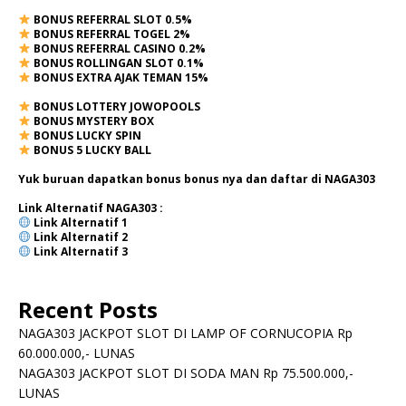
BONUS REFERRAL SLOT 0.5%
BONUS REFERRAL TOGEL 2%
BONUS REFERRAL CASINO 0.2%
BONUS ROLLINGAN SLOT 0.1%
BONUS EXTRA AJAK TEMAN 15%
BONUS LOTTERY JOWOPOOLS
BONUS MYSTERY BOX
BONUS LUCKY SPIN
BONUS 5 LUCKY BALL
Yuk buruan dapatkan bonus bonus nya dan daftar di NAGA303
Link Alternatif NAGA303 :
Link Alternatif
1
Link Alternatif
2
Link Alternatif 3
Recent Posts
NAGA303 JACKPOT SLOT DI LAMP OF CORNUCOPIA Rp
60.000.000,- LUNAS
NAGA303 JACKPOT SLOT DI SODA MAN Rp 75.500.000,-
LUNAS