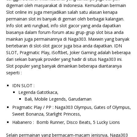
digemari oleh masyarakat di Indonesia. Kemudahan bermain
Slot online ini juga menjadikan salah satu alasan kenapa
permainan slot ini banyak di gemari oleh berbagai kalangan.
Info slot anti rungkad, info slot gacor yang anda dapatkan
biasanya dalam forum-forum atau grup-grup slot bisa anda
mainkan juga permainannya di Naga303. Maxwin yang banyak
bertebaran di slot-slot gacor juga bisa anda dapatkan. IDN
SLOT, Pragmatic Play, iSoftbet, Joker Gaming adalah beberapa
dari sekian banyak provider yang hadir di situs Naga303 ini.
Slot populer yang banyak dimainkan beberapa diantaranya
seperti :
IDN SLOT :
Legenda Gatotkaca,
Bali, Mobile Legends, Garudaman
Pragmatic Play / PP : Naga303 Olympus, Gates of Olympus,
Sweet Bonanza, Starlight Princess,
Habanero : Bomb Runner, Disco Beats, 5 Lucky Lions
Selain permainan yang bermacam-macam jenisnya, Naga303