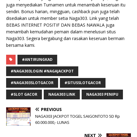
juga menyediakan Turnamen untuk menambah keseruan itu
sendiri. Bonus harian, mingguan, cashback pun juga telah
disediakan untuk member setia Naga303. Link yang telah
BEBAS INTERNET POSITIF DAN BEBAS NAWALA juga
menambah kemudahan pemain dalam menelusuri situs
Naga303. Segera bergabung dan rasakan keseruan bermain
bersama kami.
#ANTIRUNGKAD
#NAGA303LOGIN #NAGAJACKPOT
#NAGA303SLOTGACOR
#SITUSSLOTGACOR
#SLOT GACOR
NAGA303 LINK
NAGA303 PENIPU
PREVIOUS
NAGA303 JACKPOT TOGEL SAIGONTOTO 5D Rp
60.000.000,- LUNAS
NEXT