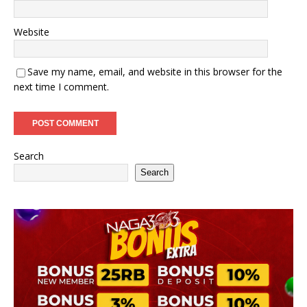
Website
Save my name, email, and website in this browser for the
next time I comment.
Search
Search