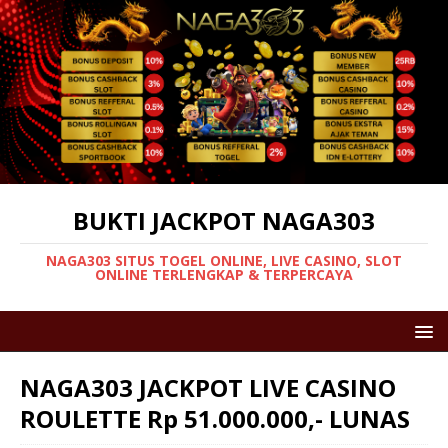
BUKTI JACKPOT NAGA303
NAGA303 SITUS TOGEL ONLINE, LIVE CASINO, SLOT
ONLINE TERLENGKAP & TERPERCAYA
NAGA303 JACKPOT LIVE CASINO
ROULETTE Rp 51.000.000,- LUNAS