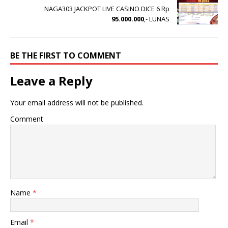
NAGA303 JACKPOT LIVE CASINO DICE 6 Rp
95.000.000
,- LUNAS
BE THE FIRST TO COMMENT
Leave a Reply
Your email address will not be published.
Comment
Name
*
Email
*