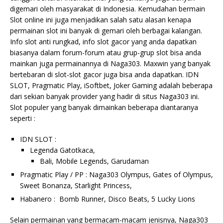
digemari oleh masyarakat di Indonesia. Kemudahan bermain
Slot online ini juga menjadikan salah satu alasan kenapa
permainan slot ini banyak di gemari oleh berbagai kalangan.
Info slot anti rungkad, info slot gacor yang anda dapatkan
biasanya dalam forum-forum atau grup-grup slot bisa anda
mainkan juga permainannya di Naga303. Maxwin yang banyak
bertebaran di slot-slot gacor juga bisa anda dapatkan. IDN
SLOT, Pragmatic Play, iSoftbet, Joker Gaming adalah beberapa
dari sekian banyak provider yang hadir di situs Naga303 ini.
Slot populer yang banyak dimainkan beberapa diantaranya
seperti :
IDN SLOT :
Legenda Gatotkaca,
Bali, Mobile Legends, Garudaman
Pragmatic Play / PP : Naga303 Olympus, Gates of Olympus,
Sweet Bonanza, Starlight Princess,
Habanero : Bomb Runner, Disco Beats, 5 Lucky Lions
Selain permainan yang bermacam-macam jenisnya, Naga303