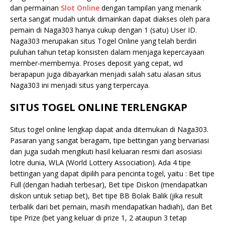
dan permainan
Slot Online
dengan tampilan yang menarik
serta sangat mudah untuk dimainkan dapat diakses oleh para
pemain di Naga303 hanya cukup dengan 1 (satu) User ID.
Naga303 merupakan situs Togel Online yang telah berdiri
puluhan tahun tetap konsisten dalam menjaga kepercayaan
member-membernya. Proses deposit yang cepat, wd
berapapun juga dibayarkan menjadi salah satu alasan situs
Naga303 ini menjadi situs yang terpercaya.
SITUS TOGEL ONLINE TERLENGKAP
Situs togel online lengkap dapat anda ditemukan di Naga303.
Pasaran yang sangat beragam, tipe bettingan yang bervariasi
dan juga sudah mengikuti hasil keluaran resmi dari asosiasi
lotre dunia, WLA (World Lottery Association). Ada 4 tipe
bettingan yang dapat dipilih para pencinta togel, yaitu : Bet tipe
Full (dengan hadiah terbesar), Bet tipe Diskon (mendapatkan
diskon untuk setiap bet), Bet tipe BB Bolak Balik (jika result
terbalik dari bet pemain, masih mendapatkan hadiah), dan Bet
tipe Prize (bet yang keluar di prize 1, 2 ataupun 3 tetap