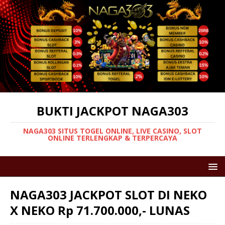
BUKTI JACKPOT NAGA303
NAGA303 SITUS TOGEL ONLINE, LIVE CASINO, SLOT
ONLINE TERLENGKAP & TERPERCAYA
NAGA303 JACKPOT SLOT DI NEKO
X NEKO Rp 71.700.000,- LUNAS