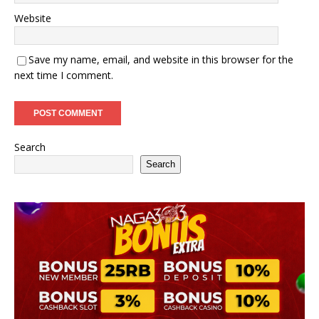
Website
Save my name, email, and website in this browser for the
next time I comment.
Search
Search