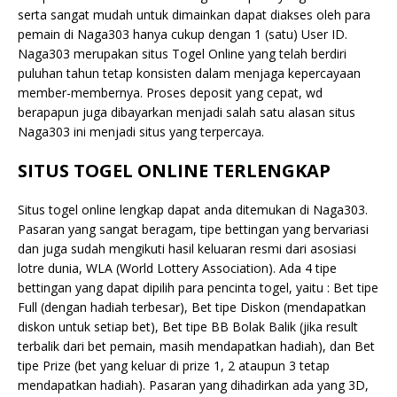
serta sangat mudah untuk dimainkan dapat diakses oleh para
pemain di Naga303 hanya cukup dengan 1 (satu) User ID.
Naga303 merupakan situs Togel Online yang telah berdiri
puluhan tahun tetap konsisten dalam menjaga kepercayaan
member-membernya. Proses deposit yang cepat, wd
berapapun juga dibayarkan menjadi salah satu alasan situs
Naga303 ini menjadi situs yang terpercaya.
SITUS TOGEL ONLINE TERLENGKAP
Situs togel online lengkap dapat anda ditemukan di Naga303.
Pasaran yang sangat beragam, tipe bettingan yang bervariasi
dan juga sudah mengikuti hasil keluaran resmi dari asosiasi
lotre dunia, WLA (World Lottery Association). Ada 4 tipe
bettingan yang dapat dipilih para pencinta togel, yaitu : Bet tipe
Full (dengan hadiah terbesar), Bet tipe Diskon (mendapatkan
diskon untuk setiap bet), Bet tipe BB Bolak Balik (jika result
terbalik dari bet pemain, masih mendapatkan hadiah), dan Bet
tipe Prize (bet yang keluar di prize 1, 2 ataupun 3 tetap
mendapatkan hadiah). Pasaran yang dihadirkan ada yang 3D,