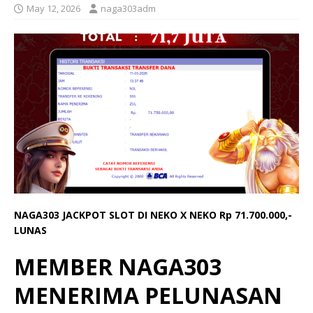
May 12, 2026
naga303adm
NAGA303 JACKPOT SLOT DI NEKO X NEKO
Rp 71.700.000,-
LUNAS
MEMBER NAGA303
MENERIMA PELUNASAN