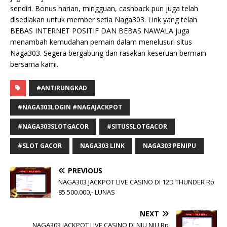
sendiri. Bonus harian, mingguan, cashback pun juga telah
disediakan untuk member setia Naga303. Link yang telah
BEBAS INTERNET POSITIF DAN BEBAS NAWALA juga
menambah kemudahan pemain dalam menelusuri situs
Naga303. Segera bergabung dan rasakan keseruan bermain
bersama kami.
#ANTIRUNGKAD
#NAGA303LOGIN #NAGAJACKPOT
#NAGA303SLOTGACOR
#SITUSSLOTGACOR
#SLOT GACOR
NAGA303 LINK
NAGA303 PENIPU
PREVIOUS
NAGA303 JACKPOT LIVE CASINO DI 12D THUNDER Rp
85.500.000,- LUNAS
NEXT
NAGA303 JACKPOT LIVE CASINO DI NIU NIU Rp