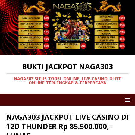
BUKTI JACKPOT NAGA303
NAGA303 SITUS TOGEL ONLINE, LIVE CASINO, SLOT
ONLINE TERLENGKAP & TERPERCAYA
NAGA303 JACKPOT LIVE CASINO DI
12D THUNDER Rp 85.500.000,-