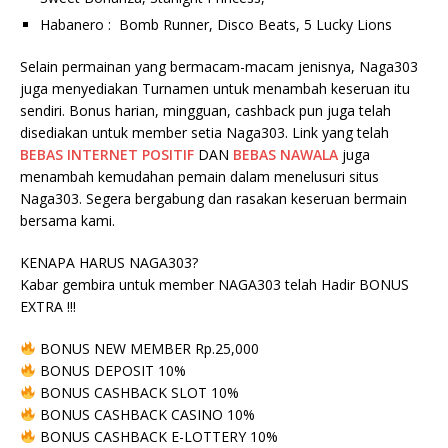
Habanero : Bomb Runner, Disco Beats, 5 Lucky Lions
Selain permainan yang bermacam-macam jenisnya, Naga303
juga menyediakan Turnamen untuk menambah keseruan itu
sendiri. Bonus harian, mingguan, cashback pun juga telah
disediakan untuk member setia Naga303. Link yang telah
BEBAS INTERNET
POSITIF
DAN
BEBAS NAWALA
juga
menambah kemudahan pemain dalam menelusuri situs
Naga303. Segera bergabung dan rasakan keseruan bermain
bersama kami.
KENAPA HARUS NAGA303?
Kabar gembira untuk member NAGA303 telah Hadir BONUS
EXTRA !!!
BONUS NEW MEMBER Rp.25,000
BONUS DEPOSIT 10%
BONUS CASHBACK SLOT 10%
BONUS CASHBACK CASINO 10%
BONUS CASHBACK E-LOTTERY 10%