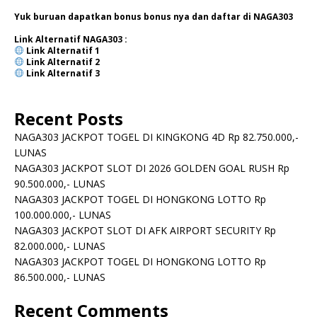
Yuk buruan dapatkan bonus bonus nya dan daftar di NAGA303
Link Alternatif NAGA303 :
Link Alternatif
1
Link Alternatif
2
Link Alternatif 3
Recent Posts
NAGA303 JACKPOT TOGEL DI KINGKONG 4D Rp 82.750.000,-
LUNAS
NAGA303 JACKPOT SLOT DI 2026 GOLDEN GOAL RUSH Rp
90.500.000,- LUNAS
NAGA303 JACKPOT TOGEL DI HONGKONG LOTTO Rp
100.000.000,- LUNAS
NAGA303 JACKPOT SLOT DI AFK AIRPORT SECURITY Rp
82.000.000,- LUNAS
NAGA303 JACKPOT TOGEL DI HONGKONG LOTTO Rp
86.500.000,- LUNAS
Recent Comments