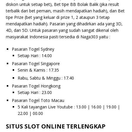
diskon untuk setiap bet), Bet tipe BB Bolak Balik (jika result
terbalik dari bet pemain, masih mendapatkan hadiah), dan Bet
tipe Prize (bet yang keluar di prize 1, 2 ataupun 3 tetap
mendapatkan hadiah). Pasaran yang dihadirkan ada yang 3D,
4D, dan 5D. Untuk pasaran yang sudah sangat dikenal oleh
masyarakat Indonesia pasti tersedia di Naga303 yaitu :
Pasaran Togel Sydney
Setiap Hari : 14.00
Pasaran Togel Singapore
Senin & Kamis : 17.35
Rabu, Sabtu & Minggu : 17.40
Pasaran Togel Hongkong
Setiap Hari : 23.00
Pasaran Togel Toto Macau
5 Kali tayangan Live Youtube : 13.00 | 16.00 | 19.00 |
22.00 | 00.00
SITUS SLOT ONLINE TERLENGKAP