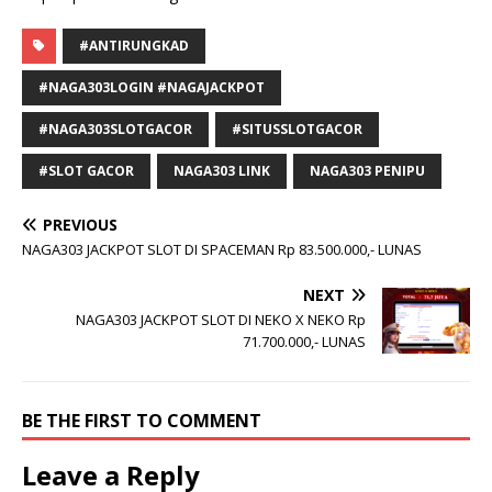
#ANTIRUNGKAD
#NAGA303LOGIN #NAGAJACKPOT
#NAGA303SLOTGACOR
#SITUSSLOTGACOR
#SLOT GACOR
NAGA303 LINK
NAGA303 PENIPU
PREVIOUS
NAGA303 JACKPOT SLOT DI SPACEMAN Rp 83.500.000,- LUNAS
NEXT
NAGA303 JACKPOT SLOT DI NEKO X NEKO Rp
71.700.000,- LUNAS
BE THE FIRST TO COMMENT
Leave a Reply