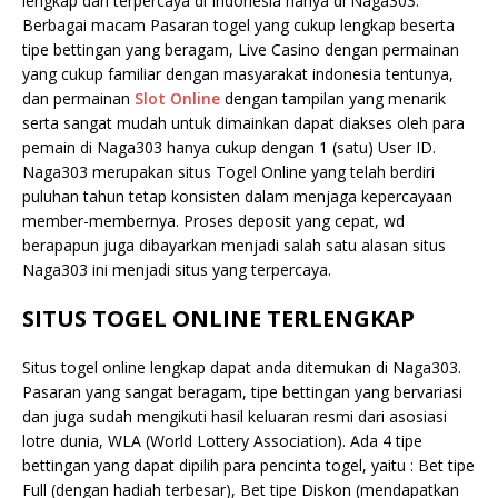
lengkap dan terpercaya di Indonesia hanya di Naga303.
Berbagai macam Pasaran togel yang cukup lengkap beserta
tipe bettingan yang beragam, Live Casino dengan permainan
yang cukup familiar dengan masyarakat indonesia tentunya,
dan permainan
Slot Online
dengan tampilan yang menarik
serta sangat mudah untuk dimainkan dapat diakses oleh para
pemain di Naga303 hanya cukup dengan 1 (satu) User ID.
Naga303 merupakan situs Togel Online yang telah berdiri
puluhan tahun tetap konsisten dalam menjaga kepercayaan
member-membernya. Proses deposit yang cepat, wd
berapapun juga dibayarkan menjadi salah satu alasan situs
Naga303 ini menjadi situs yang terpercaya.
SITUS TOGEL ONLINE TERLENGKAP
Situs togel online lengkap dapat anda ditemukan di Naga303.
Pasaran yang sangat beragam, tipe bettingan yang bervariasi
dan juga sudah mengikuti hasil keluaran resmi dari asosiasi
lotre dunia, WLA (World Lottery Association). Ada 4 tipe
bettingan yang dapat dipilih para pencinta togel, yaitu : Bet tipe
Full (dengan hadiah terbesar), Bet tipe Diskon (mendapatkan