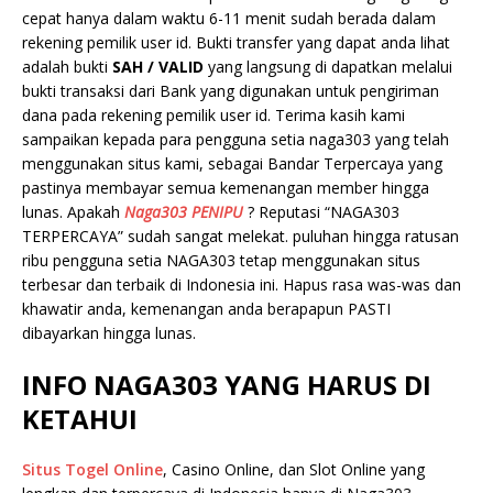
cepat hanya dalam waktu 6-11 menit sudah berada dalam
rekening pemilik user id. Bukti transfer yang dapat anda lihat
adalah bukti
SAH / VALID
yang langsung di dapatkan melalui
bukti transaksi dari Bank yang digunakan untuk pengiriman
dana pada rekening pemilik user id. Terima kasih kami
sampaikan kepada para pengguna setia naga303 yang telah
menggunakan situs kami, sebagai Bandar Terpercaya yang
pastinya membayar semua kemenangan member hingga
lunas. Apakah
Naga303
PENIPU
? Reputasi “NAGA303
TERPERCAYA” sudah sangat melekat. puluhan hingga ratusan
ribu pengguna setia NAGA303 tetap menggunakan situs
terbesar dan terbaik di Indonesia ini. Hapus rasa was-was dan
khawatir anda, kemenangan anda berapapun PASTI
dibayarkan hingga lunas.
INFO NAGA303 YANG HARUS DI
KETAHUI
Situs Togel Online
, Casino Online, dan Slot Online yang