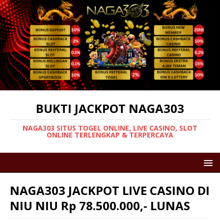
BUKTI JACKPOT NAGA303
NAGA303 SITUS TOGEL ONLINE, LIVE CASINO, SLOT
ONLINE TERLENGKAP & TERPERCAYA
NAGA303 JACKPOT LIVE CASINO DI
NIU NIU Rp 78.500.000,- LUNAS