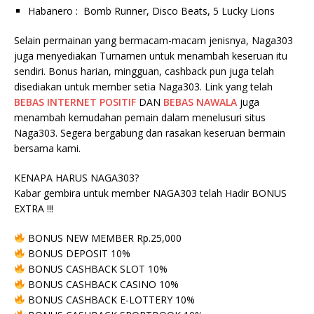
Habanero : Bomb Runner, Disco Beats, 5 Lucky Lions
Selain permainan yang bermacam-macam jenisnya, Naga303
juga menyediakan Turnamen untuk menambah keseruan itu
sendiri. Bonus harian, mingguan, cashback pun juga telah
disediakan untuk member setia Naga303. Link yang telah
BEBAS INTERNET POSITIF
DAN
BEBAS NAWALA
juga
menambah kemudahan pemain dalam menelusuri situs
Naga303. Segera bergabung dan rasakan keseruan bermain
bersama kami.
KENAPA HARUS NAGA303?
Kabar gembira untuk member NAGA303 telah Hadir BONUS
EXTRA !!!
BONUS NEW MEMBER Rp.25,000
BONUS DEPOSIT 10%
BONUS CASHBACK SLOT 10%
BONUS CASHBACK CASINO 10%
BONUS CASHBACK E-LOTTERY 10%