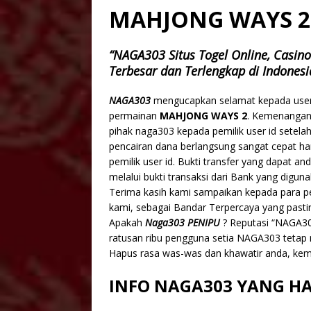
MAHJONG WAYS 2 R
“NAGA303 Situs Togel Online, Casino 
Terbesar dan Terlengkap di Indonesi
NAGA303
mengucapkan selamat kepada user i
permainan
MAHJONG WAYS 2
. Kemenangan
pihak naga303 kepada pemilik user id setela
pencairan dana berlangsung sangat cepat h
pemilik user id. Bukti transfer yang dapat and
melalui bukti transaksi dari Bank yang digun
Terima kasih kami sampaikan kepada para p
kami, sebagai Bandar Terpercaya yang pas
Apakah
Naga303
PENIPU
? Reputasi “NAGA30
ratusan ribu pengguna setia NAGA303 tetap m
Hapus rasa was-was dan khawatir anda, kem
INFO NAGA303 YANG HA