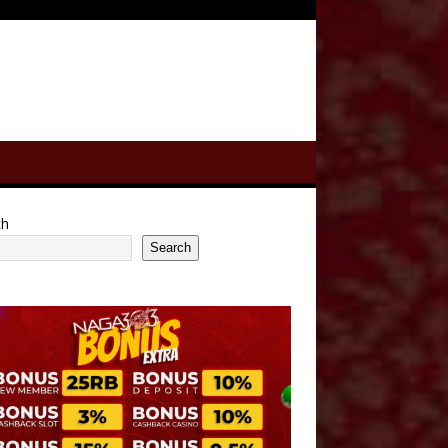
ch
Search