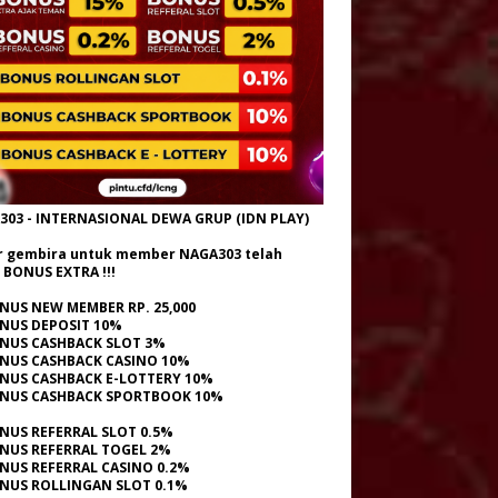
303 - INTERNASIONAL DEWA GRUP (IDN PLAY)
r gembira untuk member NAGA303 telah
 BONUS EXTRA !!!
NUS NEW MEMBER RP. 25,000
NUS DEPOSIT 10%
NUS CASHBACK SLOT 3%
NUS CASHBACK CASINO 10%
NUS CASHBACK E-LOTTERY 10%
NUS CASHBACK SPORTBOOK 10%
NUS REFERRAL SLOT 0.5%
NUS REFERRAL TOGEL 2%
NUS REFERRAL CASINO 0.2%
NUS ROLLINGAN SLOT 0.1%