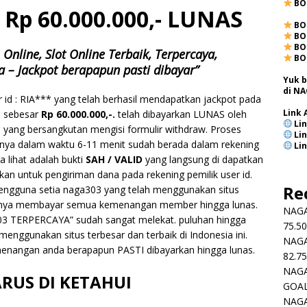
BO
p 60.000.000,- LUNAS
BO
BO
BO
Online, Slot Online Terbaik, Terpercaya,
BO
a – Jackpot berapapun pasti dibayar”
Yuk b
di N
d : RIA*** yang telah berhasil mendapatkan jackpot pada
Link 
 sebesar
Rp 60.000.000,-.
telah dibayarkan LUNAS oleh
Li
h yang bersangkutan mengisi formulir withdraw. Proses
Li
anya dalam waktu 6-11 menit sudah berada dalam rekening
Lin
a lihat adalah bukti
SAH / VALID
yang langsung di dapatkan
akan untuk pengiriman dana pada rekening pemilik user id.
Re
engguna setia naga303 yang telah menggunakan situs
tinya membayar semua kemenangan member hingga lunas.
NAGA
3 TERPERCAYA” sudah sangat melekat. puluhan hingga
75.5
enggunakan situs terbesar dan terbaik di Indonesia ini.
NAGA
enangan anda berapapun PASTI dibayarkan hingga lunas.
82.7
NAGA
RUS DI KETAHUI
GOAL
NAGA