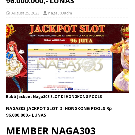
96.000.000,- LUNAS
August 25, 2023
naga303adm
Bukti Jackpot Naga303 SLOT DI HONGKONG POOLS
NAGA303 JACKPOT SLOT DI HONGKONG POOLS Rp
96.000.000,- LUNAS
MEMBER NAGA303