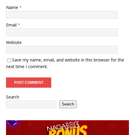
Name
*
Email
*
Website
Save my name, email, and website in this browser for the
next time I comment.
Search
Search