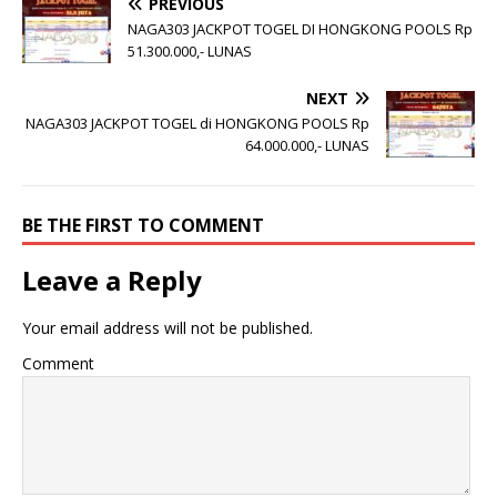
PREVIOUS
NAGA303 JACKPOT TOGEL DI HONGKONG POOLS Rp
51.300.000,- LUNAS
NEXT
NAGA303 JACKPOT TOGEL di HONGKONG POOLS Rp
64.000.000,- LUNAS
BE THE FIRST TO COMMENT
Leave a Reply
Your email address will not be published.
Comment