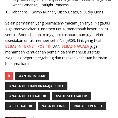
Sweet Bonanza, Starlight Princess,
Habanero : Bomb Runner, Disco Beats, 5 Lucky Lions
Selain permainan yang bermacam-macam jenisnya, Naga303
juga menyediakan Turnamen untuk menambah keseruan itu
sendiri. Bonus harian, mingguan, cashback pun juga telah
disediakan untuk member setia Naga303. Link yang telah
BEBAS INTERNET POSITIF
DAN
BEBAS NAWALA
juga
menambah kemudahan pemain dalam menelusuri situs
Naga303. Segera bergabung dan rasakan keseruan bermain
bersama kami.
#ANTIRUNGKAD
#NAGA303LOGIN #NAGAJACKPOT
#NAGA303SLOTGACOR
#SITUSSLOTGACOR
#SLOT GACOR
NAGA303 LINK
NAGA303 PENIPU