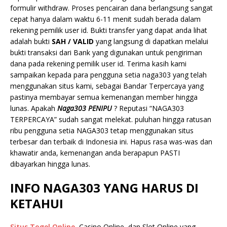
formulir withdraw. Proses pencairan dana berlangsung sangat
cepat hanya dalam waktu 6-11 menit sudah berada dalam
rekening pemilik user id. Bukti transfer yang dapat anda lihat
adalah bukti
SAH / VALID
yang langsung di dapatkan melalui
bukti transaksi dari Bank yang digunakan untuk pengiriman
dana pada rekening pemilik user id. Terima kasih kami
sampaikan kepada para pengguna setia naga303 yang telah
menggunakan situs kami, sebagai Bandar Terpercaya yang
pastinya membayar semua kemenangan member hingga
lunas. Apakah
Naga303
PENIPU
? Reputasi “NAGA303
TERPERCAYA” sudah sangat melekat. puluhan hingga ratusan
ribu pengguna setia NAGA303 tetap menggunakan situs
terbesar dan terbaik di Indonesia ini. Hapus rasa was-was dan
khawatir anda, kemenangan anda berapapun PASTI
dibayarkan hingga lunas.
INFO NAGA303 YANG HARUS DI
KETAHUI
Situs Togel Online
, Casino Online, dan Slot Online yang