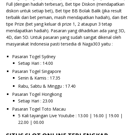
Full (dengan hadiah terbesar), Bet tipe Diskon (mendapatkan
diskon untuk setiap bet), Bet tipe BB Bolak Balik (jika result
terbalik dari bet pemain, masih mendapatkan hadiah), dan Bet
tipe Prize (bet yang keluar di prize 1, 2 ataupun 3 tetap
mendapatkan hadiah). Pasaran yang dihadirkan ada yang 3D,
4D, dan 5D. Untuk pasaran yang sudah sangat dikenal oleh
masyarakat Indonesia pasti tersedia di Naga303 yaitu :
Pasaran Togel Sydney
Setiap Hari : 14.00
Pasaran Togel Singapore
Senin & Kamis : 17.35
Rabu, Sabtu & Minggu : 17.40
Pasaran Togel Hongkong
Setiap Hari : 23.00
Pasaran Togel Toto Macau
5 Kali tayangan Live Youtube : 13.00 | 16.00 | 19.00 |
22.00 | 00.00