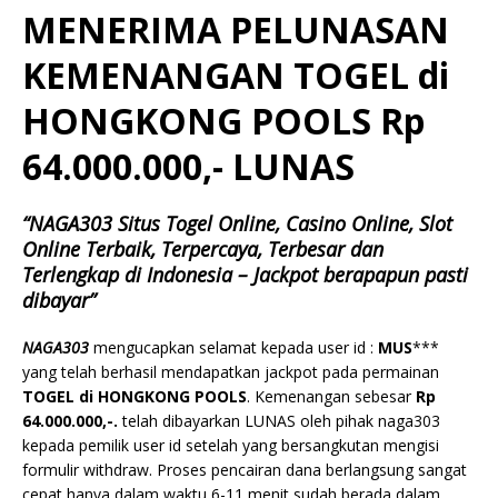
MENERIMA PELUNASAN
KEMENANGAN TOGEL di
HONGKONG POOLS Rp
64.000.000,- LUNAS
“NAGA303 Situs Togel Online, Casino Online, Slot
Online Terbaik, Terpercaya, Terbesar dan
Terlengkap di Indonesia – Jackpot berapapun pasti
dibayar”
NAGA303
mengucapkan selamat kepada user id :
MUS
***
yang telah berhasil mendapatkan jackpot pada permainan
TOGEL di HONGKONG POOLS
. Kemenangan sebesar
Rp
64.000.000,-.
telah dibayarkan LUNAS oleh pihak naga303
kepada pemilik user id setelah yang bersangkutan mengisi
formulir withdraw. Proses pencairan dana berlangsung sangat
cepat hanya dalam waktu 6-11 menit sudah berada dalam