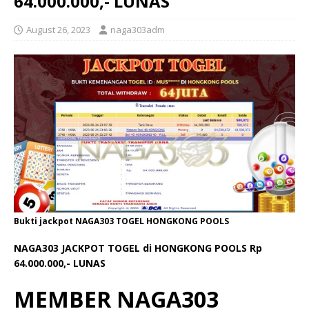
64.000.000,- LUNAS
August 26, 2023
naga303adm
Bukti jackpot NAGA303 TOGEL HONGKONG POOLS
NAGA303 JACKPOT TOGEL di HONGKONG POOLS Rp
64.000.000,- LUNAS
MEMBER NAGA303