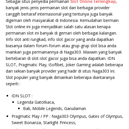
Sebagai situs penyedia permainan
Slot Online terlengkap
,
banyak jenis-jenis permainan slot dari berbagai provider
canggih bertaraf internasional yang tentunya juga banyak
digemari oleh masyarakat di Indonesia. Kemudahan bermain
Slot online ini juga menjadikan salah satu alasan kenapa
permainan slot ini banyak di gemari oleh berbagai kalangan.
Info slot anti rungkad, info slot gacor yang anda dapatkan
biasanya dalam forum-forum atau grup-grup slot bisa anda
mainkan juga permainannya di Naga303. Maxwin yang banyak
bertebaran di slot-slot gacor juga bisa anda dapatkan. IDN
SLOT, Pragmatic Play, iSoftbet, Joker Gaming adalah beberapa
dari sekian banyak provider yang hadir di situs Naga303 ini.
Slot populer yang banyak dimainkan beberapa diantaranya
seperti :
IDN SLOT :
Legenda Gatotkaca,
Bali, Mobile Legends, Garudaman
Pragmatic Play / PP : Naga303 Olympus, Gates of Olympus,
Sweet Bonanza, Starlight Princess,