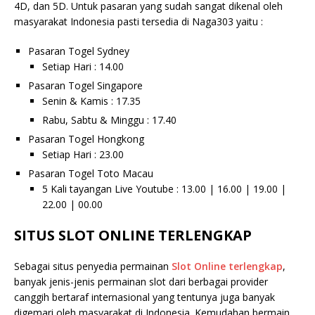
4D, dan 5D. Untuk pasaran yang sudah sangat dikenal oleh
masyarakat Indonesia pasti tersedia di Naga303 yaitu :
Pasaran Togel Sydney
Setiap Hari : 14.00
Pasaran Togel Singapore
Senin & Kamis : 17.35
Rabu, Sabtu & Minggu : 17.40
Pasaran Togel Hongkong
Setiap Hari : 23.00
Pasaran Togel Toto Macau
5 Kali tayangan Live Youtube : 13.00 | 16.00 | 19.00 |
22.00 | 00.00
SITUS SLOT ONLINE TERLENGKAP
Sebagai situs penyedia permainan
Slot Online terlengkap
,
banyak jenis-jenis permainan slot dari berbagai provider
canggih bertaraf internasional yang tentunya juga banyak
digemari oleh masyarakat di Indonesia. Kemudahan bermain