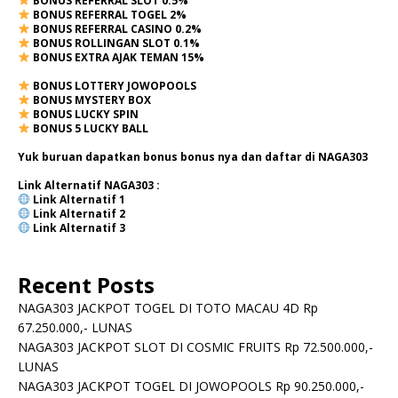
BONUS REFERRAL SLOT 0.5%
BONUS REFERRAL TOGEL 2%
BONUS REFERRAL CASINO 0.2%
BONUS ROLLINGAN SLOT 0.1%
BONUS EXTRA AJAK TEMAN 15%
BONUS LOTTERY JOWOPOOLS
BONUS MYSTERY BOX
BONUS LUCKY SPIN
BONUS 5 LUCKY BALL
Yuk buruan dapatkan bonus bonus nya dan daftar di NAGA303
Link Alternatif NAGA303 :
Link Alternatif
1
Link Alternatif
2
Link Alternatif 3
Recent Posts
NAGA303 JACKPOT TOGEL DI TOTO MACAU 4D Rp
67.250.000,- LUNAS
NAGA303 JACKPOT SLOT DI COSMIC FRUITS Rp 72.500.000,-
LUNAS
NAGA303 JACKPOT TOGEL DI JOWOPOOLS Rp 90.250.000,-