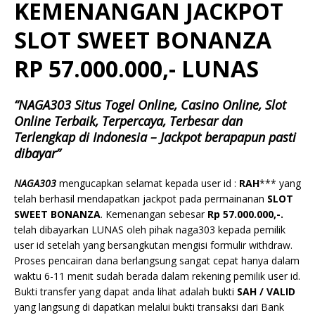
KEMENANGAN JACKPOT
SLOT SWEET BONANZA
RP 57.000.000,- LUNAS
“NAGA303 Situs Togel Online, Casino Online, Slot
Online Terbaik, Terpercaya, Terbesar dan
Terlengkap di Indonesia – Jackpot berapapun pasti
dibayar”
NAGA303
mengucapkan selamat kepada user id :
RAH
*** yang
telah berhasil mendapatkan jackpot pada permainanan
SLOT
SWEET BONANZA
. Kemenangan sebesar
Rp
57.000.000
,-.
telah dibayarkan LUNAS oleh pihak naga303 kepada pemilik
user id setelah yang bersangkutan mengisi formulir withdraw.
Proses pencairan dana berlangsung sangat cepat hanya dalam
waktu 6-11 menit sudah berada dalam rekening pemilik user id.
Bukti transfer yang dapat anda lihat adalah bukti
SAH / VALID
yang langsung di dapatkan melalui bukti transaksi dari Bank