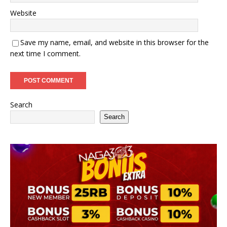
Website
Save my name, email, and website in this browser for the
next time I comment.
Search
Search