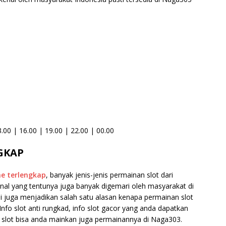
3.00 | 16.00 | 19.00 | 22.00 | 00.00
GKAP
ne terlengkap
, banyak jenis-jenis permainan slot dari
ional yang tentunya juga banyak digemari oleh masyarakat di
i juga menjadikan salah satu alasan kenapa permainan slot
Info slot anti rungkad, info slot gacor yang anda dapatkan
 slot bisa anda mainkan juga permainannya di Naga303.