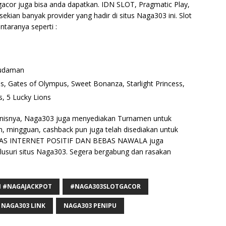
gacor juga bisa anda dapatkan. IDN SLOT, Pragmatic Play,
ekian banyak provider yang hadir di situs Naga303 ini. Slot
taranya seperti :
rudaman
s, Gates of Olympus, Sweet Bonanza, Starlight Princess,
, 5 Lucky Lions
nisnya, Naga303 juga menyediakan Turnamen untuk
n, mingguan, cashback pun juga telah disediakan untuk
BEBAS INTERNET POSITIF DAN BEBAS NAWALA juga
uri situs Naga303. Segera bergabung dan rasakan
 #NAGAJACKPOT
#NAGA303SLOTGACOR
NAGA303 LINK
NAGA303 PENIPU