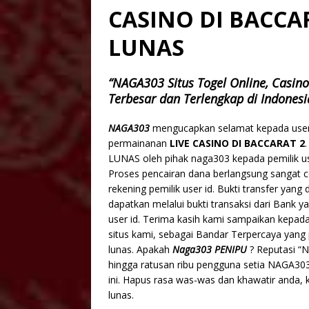
CASINO DI BACCARA
LUNAS
“NAGA303 Situs Togel Online, Casino 
Terbesar dan Terlengkap di Indonesi
NAGA303
mengucapkan selamat kepada user
permainanan
LIVE CASINO DI BACCARAT 2
LUNAS oleh pihak naga303 kepada pemilik use
Proses pencairan dana berlangsung sangat 
rekening pemilik user id. Bukti transfer yang
dapatkan melalui bukti transaksi dari Bank 
user id. Terima kasih kami sampaikan kepa
situs kami, sebagai Bandar Terpercaya ya
lunas. Apakah
Naga303
PENIPU
? Reputasi “
hingga ratusan ribu pengguna setia NAGA303
ini. Hapus rasa was-was dan khawatir anda
lunas.