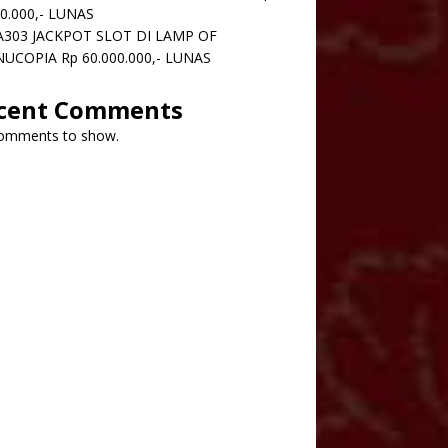
50.000,- LUNAS
303 JACKPOT SLOT DI LAMP OF
UCOPIA Rp 60.000.000,- LUNAS
cent Comments
omments to show.