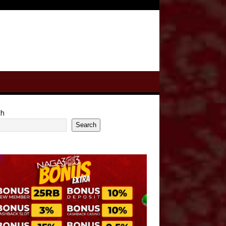
ch
Search