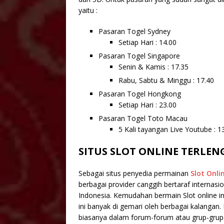
yaitu :
Pasaran Togel Sydney
Setiap Hari : 14.00
Pasaran Togel Singapore
Senin & Kamis : 17.35
Rabu, Sabtu & Minggu : 17.40
Pasaran Togel Hongkong
Setiap Hari : 23.00
Pasaran Togel Toto Macau
5 Kali tayangan Live Youtube : 1
SITUS SLOT ONLINE TERLEN
Sebagai situs penyedia permainan
Slot Onli
berbagai provider canggih bertaraf internas
Indonesia. Kemudahan bermain Slot online in
ini banyak di gemari oleh berbagai kalangan. 
biasanya dalam forum-forum atau grup-grup