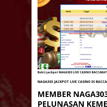
Bukti jackpot NAGA303 LIVE CASINO BACCARAT
NAGA303 JACKPOT LIVE CASINO DI BACCAR
MEMBER NAGA30
PELUNASAN KEME