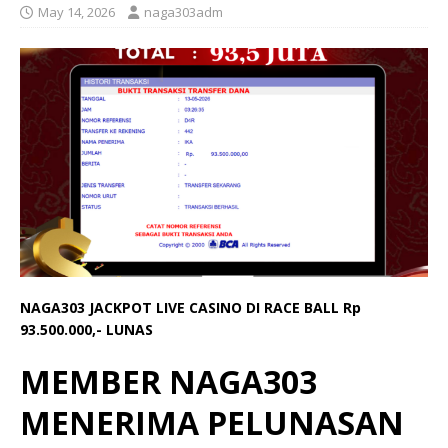
May 14, 2026
naga303adm
NAGA303 JACKPOT LIVE CASINO DI RACE BALL Rp
93.500.000,- LUNAS
MEMBER NAGA303
MENERIMA PELUNASAN