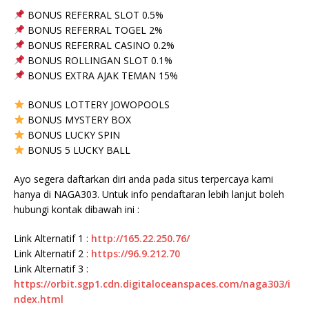
BONUS REFERRAL SLOT 0.5%
BONUS REFERRAL TOGEL 2%
BONUS REFERRAL CASINO 0.2%
BONUS ROLLINGAN SLOT 0.1%
BONUS EXTRA AJAK TEMAN 15%
BONUS LOTTERY JOWOPOOLS
BONUS MYSTERY BOX
BONUS LUCKY SPIN
BONUS 5 LUCKY BALL
Ayo segera daftarkan diri anda pada situs terpercaya kami
hanya di NAGA303. Untuk info pendaftaran lebih lanjut boleh
hubungi kontak dibawah ini :
Link Alternatif 1 :
http://165.22.250.76/
Link Alternatif 2 :
https://96.9.212.70
Link Alternatif 3 :
https://orbit.sgp1.cdn.digitaloceanspaces.com/naga303/i
ndex.html