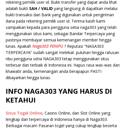
rekening pemilik user id. Bukti transfer yang dapat anda lihat
adalah bukti
SAH / VALID
yang langsung di dapatkan melalui
bukti transaksi dari Bank yang digunakan untuk pengiriman
dana pada rekening pemilik user id. Terima kasih kami
sampaikan kepada para pengguna setia naga303 yang telah
menggunakan situs kami, sebagai Bandar Terpercaya yang
pastinya membayar semua kemenangan member hingga
lunas. Apakah
Naga303
PENIPU
? Reputasi “NAGA303
TERPERCAYA” sudah sangat melekat. puluhan hingga ratusan
ribu pengguna setia NAGA303 tetap menggunakan situs
terbesar dan terbaik di Indonesia ini. Hapus rasa was-was dan
khawatir anda, kemenangan anda berapapun PASTI
dibayarkan hingga lunas.
INFO NAGA303 YANG HARUS DI
KETAHUI
Situs Togel Online
, Casino Online, dan Slot Online yang
lengkap dan terpercaya di Indonesia hanya di Naga303.
Berbagai macam Pasaran togel yang cukup lengkap beserta