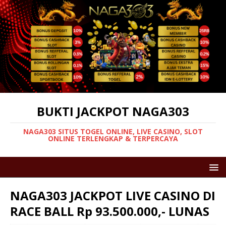
BUKTI JACKPOT NAGA303
NAGA303 SITUS TOGEL ONLINE, LIVE CASINO, SLOT
ONLINE TERLENGKAP & TERPERCAYA
NAGA303 JACKPOT LIVE CASINO DI
RACE BALL Rp 93.500.000,- LUNAS