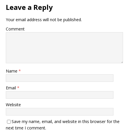
Leave a Reply
Your email address will not be published.
Comment
Name
*
Email
*
Website
Save my name, email, and website in this browser for the
next time I comment.