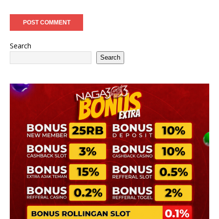
Search
Search