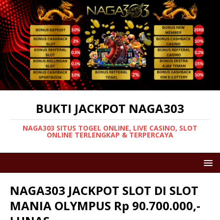
BUKTI JACKPOT NAGA303
NAGA303 SITUS TOGEL ONLINE, LIVE CASINO, SLOT
ONLINE TERLENGKAP & TERPERCAYA
NAGA303 JACKPOT SLOT DI SLOT
MANIA OLYMPUS Rp 90.700.000,-