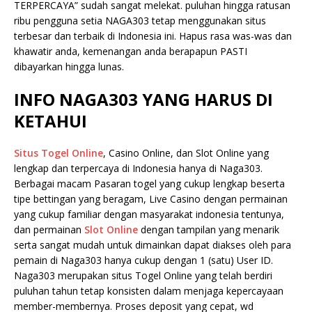
TERPERCAYA” sudah sangat melekat. puluhan hingga ratusan
ribu pengguna setia NAGA303 tetap menggunakan situs
terbesar dan terbaik di Indonesia ini. Hapus rasa was-was dan
khawatir anda, kemenangan anda berapapun PASTI
dibayarkan hingga lunas.
INFO NAGA303 YANG HARUS DI
KETAHUI
Situs Togel Online
, Casino Online, dan Slot Online yang
lengkap dan terpercaya di Indonesia hanya di Naga303.
Berbagai macam Pasaran togel yang cukup lengkap beserta
tipe bettingan yang beragam, Live Casino dengan permainan
yang cukup familiar dengan masyarakat indonesia tentunya,
dan permainan
Slot Online
dengan tampilan yang menarik
serta sangat mudah untuk dimainkan dapat diakses oleh para
pemain di Naga303 hanya cukup dengan 1 (satu) User ID.
Naga303 merupakan situs Togel Online yang telah berdiri
puluhan tahun tetap konsisten dalam menjaga kepercayaan
member-membernya. Proses deposit yang cepat, wd