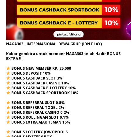
NAGA303 - INTERNASIONAL DEWA GRUP (IDN PLAY)
Kabar gembira untuk member NAGA303 telah Hadir BONUS
EXTRA !!!
BONUS NEW MEMBER RP. 25,000
BONUS DEPOSIT 10%
BONUS CASHBACK SLOT 3%
BONUS CASHBACK CASINO 10%
BONUS CASHBACK E-LOTTERY 10%
BONUS CASHBACK SPORTBOOK 10%
BONUS REFERRAL SLOT 0.5%
BONUS REFERRAL TOGEL 2%
BONUS REFERRAL CASINO 0.2%
BONUS ROLLINGAN SLOT 0.1%
BONUS EXTRA AJAK TEMAN 15%
BONUS LOTTERY JOWOPOOLS
BONUS MYSTERY BOX