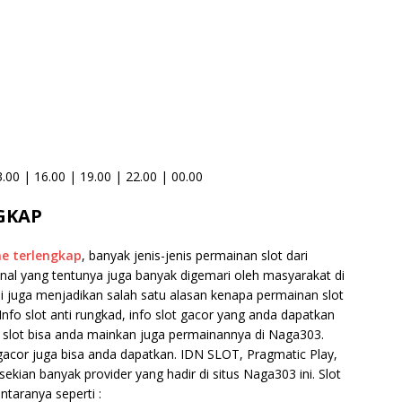
3.00 | 16.00 | 19.00 | 22.00 | 00.00
GKAP
ne terlengkap
, banyak jenis-jenis permainan slot dari
ional yang tentunya juga banyak digemari oleh masyarakat di
i juga menjadikan salah satu alasan kenapa permainan slot
Info slot anti rungkad, info slot gacor yang anda dapatkan
 slot bisa anda mainkan juga permainannya di Naga303.
gacor juga bisa anda dapatkan. IDN SLOT, Pragmatic Play,
ekian banyak provider yang hadir di situs Naga303 ini. Slot
taranya seperti :