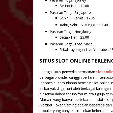
Pasaran Togel Sydney
Setiap Hari : 14.00
Pasaran Togel Singapore
Senin & Kamis : 17.35
Rabu, Sabtu & Minggu : 17.40
Pasaran Togel Hongkong
Setiap Hari : 23.00
Pasaran Togel Toto Macau
5 Kali tayangan Live Youtube : 1
SITUS SLOT ONLINE TERLEN
Sebagai situs penyedia permainan
Slot Onli
berbagai provider canggih bertaraf internas
Indonesia. Kemudahan bermain Slot online in
ini banyak di gemari oleh berbagai kalangan. 
biasanya dalam forum-forum atau grup-grup
Maxwin yang banyak bertebaran di slot-slot 
iSoftbet, Joker Gaming adalah beberapa dari s
populer yang banyak dimainkan beberapa dian