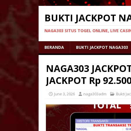
BUKTI JACKPOT N
NAGA303 SITUS TOGEL ONLINE, LIVE CAS
BERANDA
BUKTI JACKPOT NAGA303
NAGA303 JACKPOT 
JACKPOT Rp 92.500
June 3, 2026
naga303adm
Bukti Ja