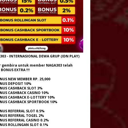
303 - INTERNASIONAL DEWA GRUP (IDN PLAY)
r gembira untuk member NAGA303 telah
 BONUS EXTRA !!!
NUS NEW MEMBER RP. 25,000
NUS DEPOSIT 10%
NUS CASHBACK SLOT 3%
NUS CASHBACK CASINO 10%
NUS CASHBACK E-LOTTERY 10%
NUS CASHBACK SPORTBOOK 10%
NUS REFERRAL SLOT 0.5%
NUS REFERRAL TOGEL 2%
NUS REFERRAL CASINO 0.2%
NUS ROLLINGAN SLOT 0.1%