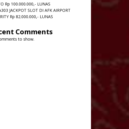
O Rp 100.000.000,- LUNAS
303 JACKPOT SLOT DI AFK AIRPORT
RITY Rp 82.000.000,- LUNAS
cent Comments
omments to show.