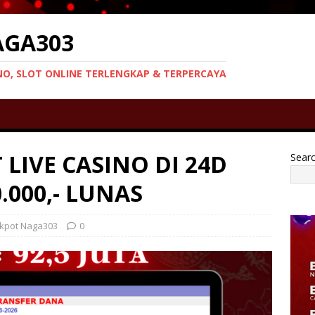
AGA303
INO, SLOT ONLINE TERLENGKAP & TERPERCAYA
LIVE CASINO DI 24D
Sear
.000,- LUNAS
ckpot Naga303
0