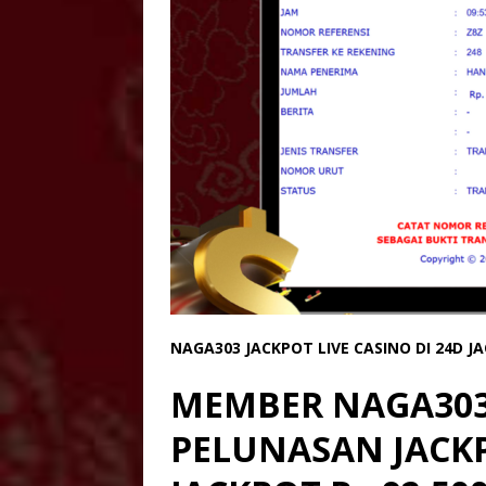
NAGA303 JACKPOT LIVE CASINO DI 24D JA
MEMBER NAGA30
PELUNASAN JACKP