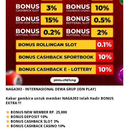
NAGA303 - INTERNASIONAL DEWA GRUP (IDN PLAY)
Kabar gembira untuk member NAGA303 telah Hadir BONUS
EXTRA !!!
BONUS NEW MEMBER RP. 25,000
BONUS DEPOSIT 10%
BONUS CASHBACK SLOT 3%
BONUS CASHBACK CASINO 10%