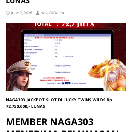
LUNAS
June 2, 2026
naga303adm
NAGA303 JACKPOT SLOT DI LUCKY TWINS WILDS Rp
72.750.000,- LUNAS
MEMBER NAGA303