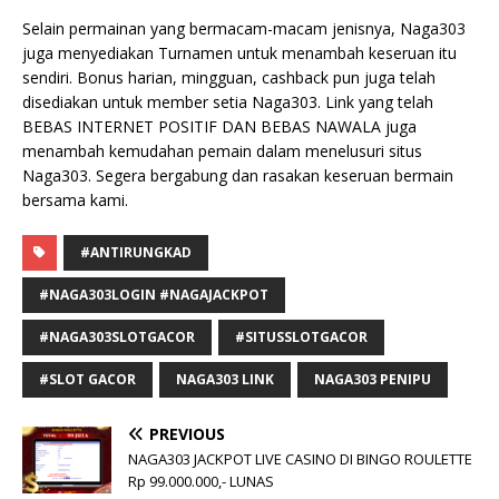
Selain permainan yang bermacam-macam jenisnya, Naga303
juga menyediakan Turnamen untuk menambah keseruan itu
sendiri. Bonus harian, mingguan, cashback pun juga telah
disediakan untuk member setia Naga303. Link yang telah
BEBAS INTERNET POSITIF DAN BEBAS NAWALA juga
menambah kemudahan pemain dalam menelusuri situs
Naga303. Segera bergabung dan rasakan keseruan bermain
bersama kami.
#ANTIRUNGKAD
#NAGA303LOGIN #NAGAJACKPOT
#NAGA303SLOTGACOR
#SITUSSLOTGACOR
#SLOT GACOR
NAGA303 LINK
NAGA303 PENIPU
PREVIOUS
NAGA303 JACKPOT LIVE CASINO DI BINGO ROULETTE
Rp 99.000.000,- LUNAS