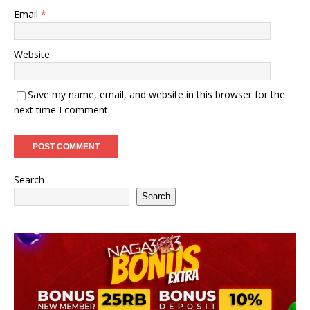
Email
*
Website
Save my name, email, and website in this browser for the
next time I comment.
Search
Search