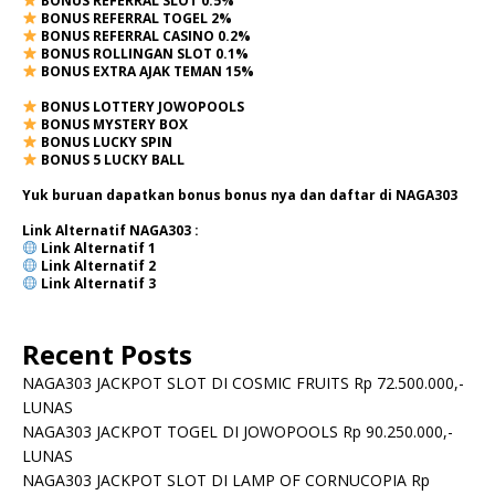
BONUS REFERRAL SLOT 0.5%
BONUS REFERRAL TOGEL 2%
BONUS REFERRAL CASINO 0.2%
BONUS ROLLINGAN SLOT 0.1%
BONUS EXTRA AJAK TEMAN 15%
BONUS LOTTERY JOWOPOOLS
BONUS MYSTERY BOX
BONUS LUCKY SPIN
BONUS 5 LUCKY BALL
Yuk buruan dapatkan bonus bonus nya dan daftar di NAGA303
Link Alternatif NAGA303 :
Link Alternatif
1
Link Alternatif
2
Link Alternatif 3
Recent Posts
NAGA303 JACKPOT SLOT DI COSMIC FRUITS Rp 72.500.000,-
LUNAS
NAGA303 JACKPOT TOGEL DI JOWOPOOLS Rp 90.250.000,-
LUNAS
NAGA303 JACKPOT SLOT DI LAMP OF CORNUCOPIA Rp