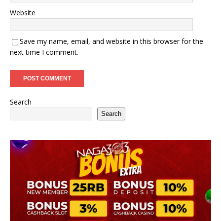
Website
Save my name, email, and website in this browser for the
next time I comment.
Search
Search