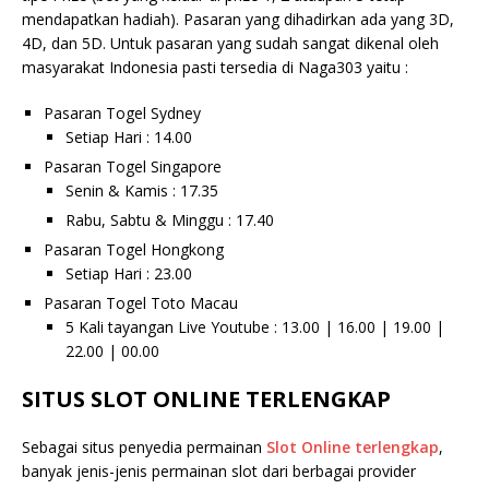
mendapatkan hadiah). Pasaran yang dihadirkan ada yang 3D,
4D, dan 5D. Untuk pasaran yang sudah sangat dikenal oleh
masyarakat Indonesia pasti tersedia di Naga303 yaitu :
Pasaran Togel Sydney
Setiap Hari : 14.00
Pasaran Togel Singapore
Senin & Kamis : 17.35
Rabu, Sabtu & Minggu : 17.40
Pasaran Togel Hongkong
Setiap Hari : 23.00
Pasaran Togel Toto Macau
5 Kali tayangan Live Youtube : 13.00 | 16.00 | 19.00 |
22.00 | 00.00
SITUS SLOT ONLINE TERLENGKAP
Sebagai situs penyedia permainan
Slot Online terlengkap
,
banyak jenis-jenis permainan slot dari berbagai provider