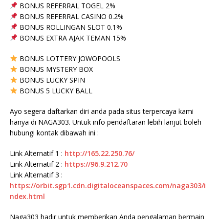
BONUS REFERRAL TOGEL 2%
BONUS REFERRAL CASINO 0.2%
BONUS ROLLINGAN SLOT 0.1%
BONUS EXTRA AJAK TEMAN 15%
BONUS LOTTERY JOWOPOOLS
BONUS MYSTERY BOX
BONUS LUCKY SPIN
BONUS 5 LUCKY BALL
Ayo segera daftarkan diri anda pada situs terpercaya kami
hanya di NAGA303. Untuk info pendaftaran lebih lanjut boleh
hubungi kontak dibawah ini :
Link Alternatif 1 :
http://165.22.250.76/
Link Alternatif 2 :
https://96.9.212.70
Link Alternatif 3 :
https://orbit.sgp1.cdn.digitaloceanspaces.com/naga303/i
ndex.html
Naga303 hadir untuk memberikan Anda pengalaman bermain