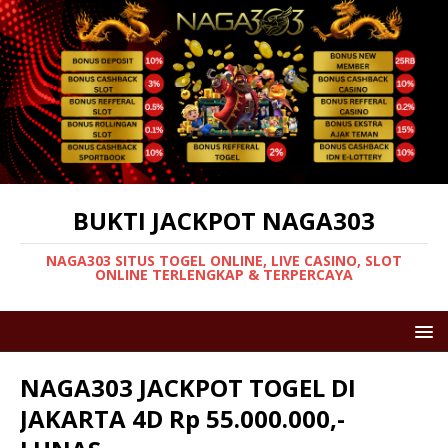
BUKTI JACKPOT NAGA303
NAGA303 SITUS TOGEL ONLINE, LIVE CASINO, SLOT
ONLINE TERLENGKAP & TERPERCAYA
NAGA303 JACKPOT TOGEL DI
JAKARTA 4D Rp 55.000.000,-