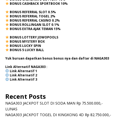
BONUS CASHBACK SPORTBOOK 10%
BONUS REFERRAL SLOT 0.5%
BONUS REFERRAL TOGEL 2%
BONUS REFERRAL CASINO 0.2%
BONUS ROLLINGAN SLOT 0.1%
BONUS EXTRA AJAK TEMAN 15%
BONUS LOTTERY JOWOPOOLS
BONUS MYSTERY BOX
BONUS LUCKY SPIN
BONUS 5 LUCKY BALL
Yuk buruan dapatkan bonus bonus nya dan daftar di NAGA303
Link Alternatif NAGA303 :
Link Alternatif
1
Link Alternatif
2
Link Alternatif 3
Recent Posts
NAGA303 JACKPOT SLOT DI SODA MAN Rp 75.500.000,-
LUNAS
NAGA303 JACKPOT TOGEL DI KINGKONG 4D Rp 82.750.000,-