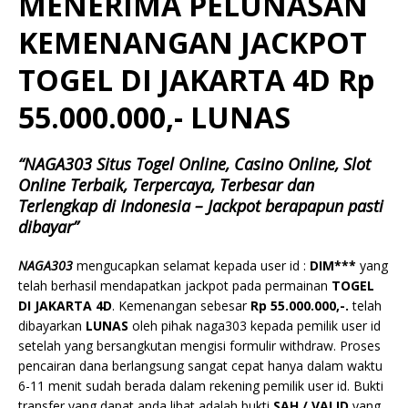
MENERIMA PELUNASAN
KEMENANGAN JACKPOT
TOGEL DI JAKARTA 4D Rp
55.000.000,- LUNAS
“NAGA303 Situs Togel Online, Casino Online, Slot
Online Terbaik, Terpercaya, Terbesar dan
Terlengkap di Indonesia – Jackpot berapapun pasti
dibayar”
NAGA303
mengucapkan selamat kepada user id :
DIM***
yang
telah berhasil mendapatkan jackpot pada permainan
TOGEL
DI JAKARTA 4D
. Kemenangan sebesar
Rp 55.000.000,-.
telah
dibayarkan
LUNAS
oleh pihak naga303 kepada pemilik user id
setelah yang bersangkutan mengisi formulir withdraw. Proses
pencairan dana berlangsung sangat cepat hanya dalam waktu
6-11 menit sudah berada dalam rekening pemilik user id. Bukti
transfer yang dapat anda lihat adalah bukti
SAH / VALID
yang