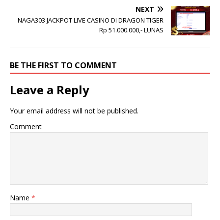
NEXT
NAGA303 JACKPOT LIVE CASINO DI DRAGON TIGER
Rp 51.000.000,- LUNAS
BE THE FIRST TO COMMENT
Leave a Reply
Your email address will not be published.
Comment
Name
*