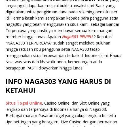
langsung di dapatkan melalui bukti transaksi dari Bank yang
digunakan untuk pengiriman dana pada rekening pemilik user
id. Terima kasih kami sampaikan kepada para pengguna setia
naga303 yang telah menggunakan situs kami, sebagai Bandar
Terpercaya yang pastinya membayar semua kemenangan
member hingga lunas. Apakah
Naga303
PENIPU
? Reputasi
“NAGA303 TERPERCAYA” sudah sangat melekat. puluhan
hingga ratusan ribu pengguna setia NAGA303 tetap
menggunakan situs terbesar dan terbaik di Indonesia ini. Hapus
rasa was-was dan khawatir anda, kemenangan anda
berapapun PASTI dibayarkan hingga lunas.
INFO NAGA303 YANG HARUS DI
KETAHUI
Situs Togel Online
, Casino Online, dan Slot Online yang
lengkap dan terpercaya di Indonesia hanya di Naga303.
Berbagai macam Pasaran togel yang cukup lengkap beserta
tipe bettingan yang beragam, Live Casino dengan permainan