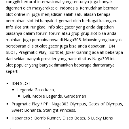
canggih bertaraf internasional yang tentunya juga banyak
digemari oleh masyarakat di Indonesia. Kemudahan bermain
Slot online ini juga menjadikan salah satu alasan kenapa
permainan slot ini banyak di gemari oleh berbagai kalangan.
Info slot anti rungkad, info slot gacor yang anda dapatkan
biasanya dalam forum-forum atau grup-grup slot bisa anda
mainkan juga permainannya di Naga303. Maxwin yang banyak
bertebaran di slot-slot gacor juga bisa anda dapatkan. IDN
SLOT, Pragmatic Play, iSoftbet, Joker Gaming adalah beberapa
dari sekian banyak provider yang hadir di situs Naga303 ini.
Slot populer yang banyak dimainkan beberapa diantaranya
seperti :
IDN SLOT :
Legenda Gatotkaca,
Bali, Mobile Legends, Garudaman
Pragmatic Play / PP : Naga303 Olympus, Gates of Olympus,
Sweet Bonanza, Starlight Princess,
Habanero : Bomb Runner, Disco Beats, 5 Lucky Lions