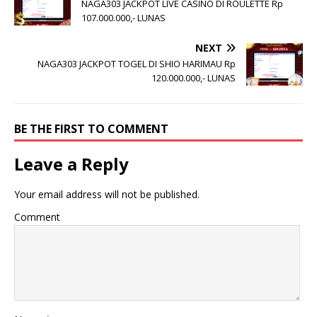
NAGA303 JACKPOT LIVE CASINO DI ROULETTE Rp
107.000.000,- LUNAS
NEXT
NAGA303 JACKPOT TOGEL DI SHIO HARIMAU Rp
120.000.000,- LUNAS
BE THE FIRST TO COMMENT
Leave a Reply
Your email address will not be published.
Comment