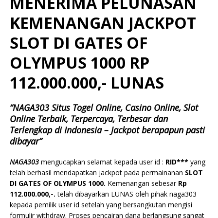
MENERIMA PELUNASAN
KEMENANGAN JACKPOT
SLOT DI GATES OF
OLYMPUS 1000 RP
112.000.000,- LUNAS
“NAGA303 Situs Togel Online, Casino Online, Slot
Online Terbaik, Terpercaya, Terbesar dan
Terlengkap di Indonesia – Jackpot berapapun pasti
dibayar”
NAGA303
mengucapkan selamat kepada user id :
RID***
yang
telah berhasil mendapatkan jackpot pada permainanan
SLOT
DI GATES OF OLYMPUS 1000.
Kemenangan sebesar
Rp
112.000.000
,-.
telah dibayarkan LUNAS oleh pihak naga303
kepada pemilik user id setelah yang bersangkutan mengisi
formulir withdraw. Proses pencairan dana berlangsung sangat