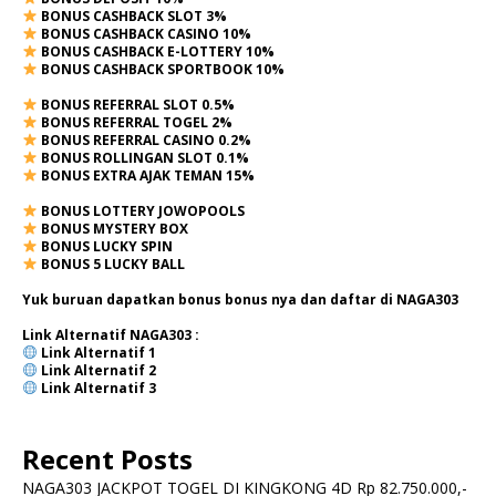
BONUS CASHBACK SLOT 3%
BONUS CASHBACK CASINO 10%
BONUS CASHBACK E-LOTTERY 10%
BONUS CASHBACK SPORTBOOK 10%
BONUS REFERRAL SLOT 0.5%
BONUS REFERRAL TOGEL 2%
BONUS REFERRAL CASINO 0.2%
BONUS ROLLINGAN SLOT 0.1%
BONUS EXTRA AJAK TEMAN 15%
BONUS LOTTERY JOWOPOOLS
BONUS MYSTERY BOX
BONUS LUCKY SPIN
BONUS 5 LUCKY BALL
Yuk buruan dapatkan bonus bonus nya dan daftar di NAGA303
Link Alternatif NAGA303 :
Link Alternatif
1
Link Alternatif
2
Link Alternatif 3
Recent Posts
NAGA303 JACKPOT TOGEL DI KINGKONG 4D Rp 82.750.000,-