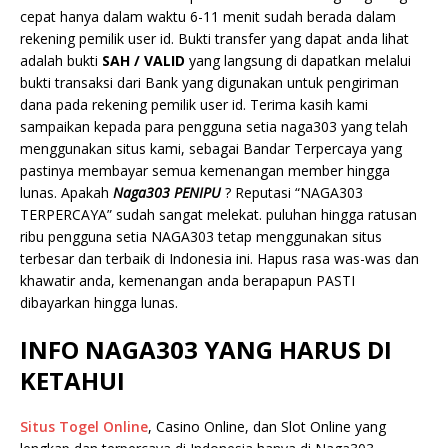
cepat hanya dalam waktu 6-11 menit sudah berada dalam
rekening pemilik user id. Bukti transfer yang dapat anda lihat
adalah bukti
SAH / VALID
yang langsung di dapatkan melalui
bukti transaksi dari Bank yang digunakan untuk pengiriman
dana pada rekening pemilik user id. Terima kasih kami
sampaikan kepada para pengguna setia naga303 yang telah
menggunakan situs kami, sebagai Bandar Terpercaya yang
pastinya membayar semua kemenangan member hingga
lunas. Apakah
Naga303
PENIPU
? Reputasi “NAGA303
TERPERCAYA” sudah sangat melekat. puluhan hingga ratusan
ribu pengguna setia NAGA303 tetap menggunakan situs
terbesar dan terbaik di Indonesia ini. Hapus rasa was-was dan
khawatir anda, kemenangan anda berapapun PASTI
dibayarkan hingga lunas.
INFO NAGA303 YANG HARUS DI
KETAHUI
Situs Togel Online
, Casino Online, dan Slot Online yang