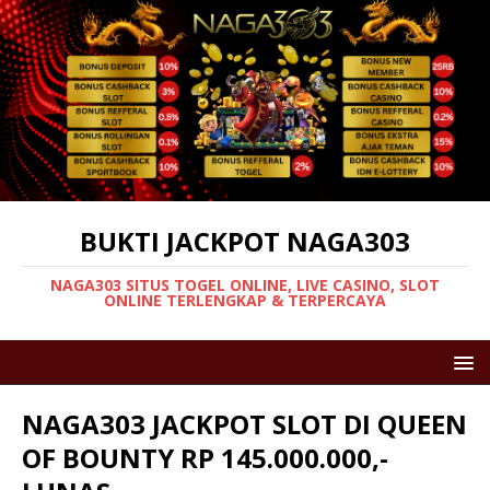
BUKTI JACKPOT NAGA303
NAGA303 SITUS TOGEL ONLINE, LIVE CASINO, SLOT
ONLINE TERLENGKAP & TERPERCAYA
NAGA303 JACKPOT SLOT DI QUEEN
OF BOUNTY RP 145.000.000,-