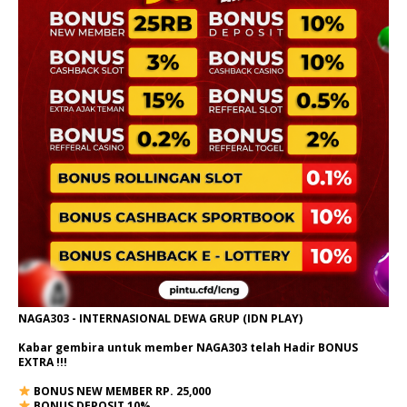
NAGA303 - INTERNASIONAL DEWA GRUP (IDN PLAY)
Kabar gembira untuk member NAGA303 telah Hadir BONUS
EXTRA !!!
BONUS NEW MEMBER RP. 25,000
BONUS DEPOSIT 10%