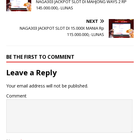
NAGA303 JACKPOT SLOT DI MAHJONG WAYS 2 RP
145.000.000,- LUNAS
NEXT
NAGA303 JACKPOT SLOT DI 15.000X MANIA Rp
115.000.000,- LUNAS
BE THE FIRST TO COMMENT
Leave a Reply
Your email address will not be published.
Comment