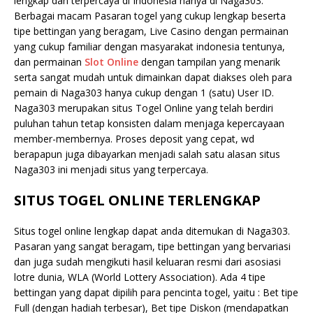
lengkap dan terpercaya di Indonesia hanya di Naga303.
Berbagai macam Pasaran togel yang cukup lengkap beserta
tipe bettingan yang beragam, Live Casino dengan permainan
yang cukup familiar dengan masyarakat indonesia tentunya,
dan permainan
Slot Online
dengan tampilan yang menarik
serta sangat mudah untuk dimainkan dapat diakses oleh para
pemain di Naga303 hanya cukup dengan 1 (satu) User ID.
Naga303 merupakan situs Togel Online yang telah berdiri
puluhan tahun tetap konsisten dalam menjaga kepercayaan
member-membernya. Proses deposit yang cepat, wd
berapapun juga dibayarkan menjadi salah satu alasan situs
Naga303 ini menjadi situs yang terpercaya.
SITUS TOGEL ONLINE TERLENGKAP
Situs togel online lengkap dapat anda ditemukan di Naga303.
Pasaran yang sangat beragam, tipe bettingan yang bervariasi
dan juga sudah mengikuti hasil keluaran resmi dari asosiasi
lotre dunia, WLA (World Lottery Association). Ada 4 tipe
bettingan yang dapat dipilih para pencinta togel, yaitu : Bet tipe
Full (dengan hadiah terbesar), Bet tipe Diskon (mendapatkan