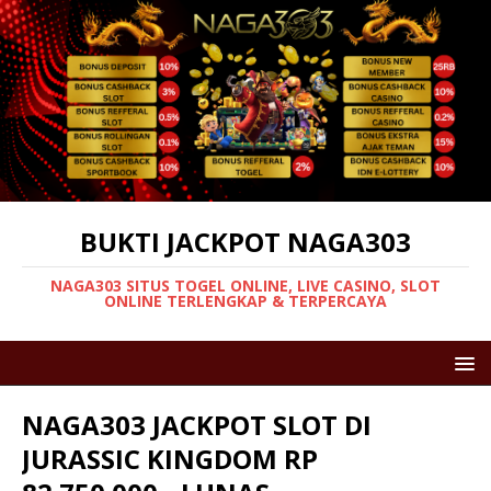
BUKTI JACKPOT NAGA303
NAGA303 SITUS TOGEL ONLINE, LIVE CASINO, SLOT
ONLINE TERLENGKAP & TERPERCAYA
NAGA303 JACKPOT SLOT DI
JURASSIC KINGDOM RP