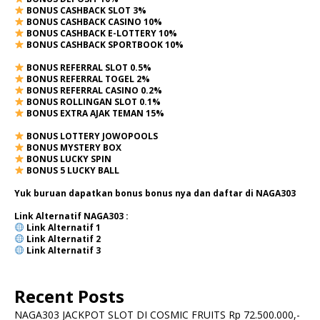
BONUS CASHBACK SLOT 3%
BONUS CASHBACK CASINO 10%
BONUS CASHBACK E-LOTTERY 10%
BONUS CASHBACK SPORTBOOK 10%
BONUS REFERRAL SLOT 0.5%
BONUS REFERRAL TOGEL 2%
BONUS REFERRAL CASINO 0.2%
BONUS ROLLINGAN SLOT 0.1%
BONUS EXTRA AJAK TEMAN 15%
BONUS LOTTERY JOWOPOOLS
BONUS MYSTERY BOX
BONUS LUCKY SPIN
BONUS 5 LUCKY BALL
Yuk buruan dapatkan bonus bonus nya dan daftar di NAGA303
Link Alternatif NAGA303 :
Link Alternatif
1
Link Alternatif
2
Link Alternatif 3
Recent Posts
NAGA303 JACKPOT SLOT DI COSMIC FRUITS Rp 72.500.000,-