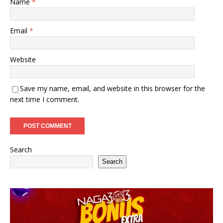
Name
*
Email
*
Website
Save my name, email, and website in this browser for the
next time I comment.
Search
Search