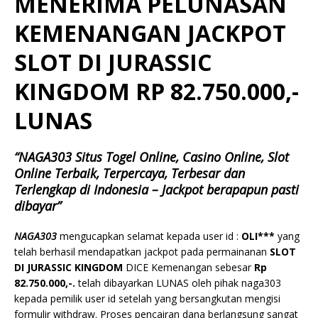
MENERIMA PELUNASAN
KEMENANGAN JACKPOT
SLOT DI JURASSIC
KINGDOM RP 82.750.000,-
LUNAS
“NAGA303 Situs Togel Online, Casino Online, Slot
Online Terbaik, Terpercaya, Terbesar dan
Terlengkap di Indonesia – Jackpot berapapun pasti
dibayar”
NAGA303
mengucapkan selamat kepada user id :
OLI***
yang
telah berhasil mendapatkan jackpot pada permainanan
SLOT
DI JURASSIC KINGDOM
DICE Kemenangan sebesar
Rp
82.750.000
,-.
telah dibayarkan LUNAS oleh pihak naga303
kepada pemilik user id setelah yang bersangkutan mengisi
formulir withdraw. Proses pencairan dana berlangsung sangat