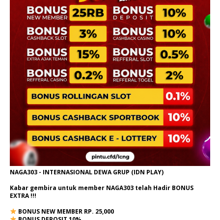
NAGA303 - INTERNASIONAL DEWA GRUP (IDN PLAY)
Kabar gembira untuk member NAGA303 telah Hadir BONUS
EXTRA !!!
BONUS NEW MEMBER RP. 25,000
BONUS DEPOSIT 10%