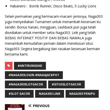
Habanero : Bomb Runner, Disco Beats, 5 Lucky Lions
Selain permainan yang bermacam-macam jenisnya, Naga303
juga menyediakan Turnamen untuk menambah keseruan itu
sendiri. Bonus harian, mingguan, cashback pun juga telah
disediakan untuk member setia Naga303. Link yang telah
BEBAS INTERNET POSITIF DAN BEBAS NAWALA juga
menambah kemudahan pemain dalam menelusuri situs
Naga303. Segera bergabung dan rasakan keseruan bermain
bersama kami.
#ANTIRUNGKAD
#NAGA303LOGIN #NAGAJACKPOT
#NAGA303SLOTGACOR
#SITUSSLOTGACOR
#SLOT GACOR
NAGA303 LINK
NAGA303 PENIPU
PREVIOUS