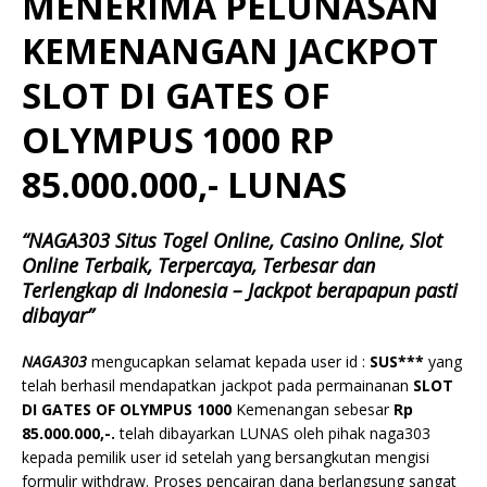
MENERIMA PELUNASAN
KEMENANGAN JACKPOT
SLOT DI GATES OF
OLYMPUS 1000 RP
85.000.000,- LUNAS
“NAGA303 Situs Togel Online, Casino Online, Slot
Online Terbaik, Terpercaya, Terbesar dan
Terlengkap di Indonesia – Jackpot berapapun pasti
dibayar”
NAGA303
mengucapkan selamat kepada user id :
SUS***
yang
telah berhasil mendapatkan jackpot pada permainanan
SLOT
DI GATES OF OLYMPUS 1000
Kemenangan sebesar
Rp
85.000.000
,-.
telah dibayarkan LUNAS oleh pihak naga303
kepada pemilik user id setelah yang bersangkutan mengisi
formulir withdraw. Proses pencairan dana berlangsung sangat