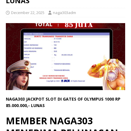
LUNAS
December 22, 2025
naga303adm
NAGA303 JACKPOT SLOT DI GATES OF OLYMPUS 1000 RP
85.000.000,- LUNAS
MEMBER NAGA303