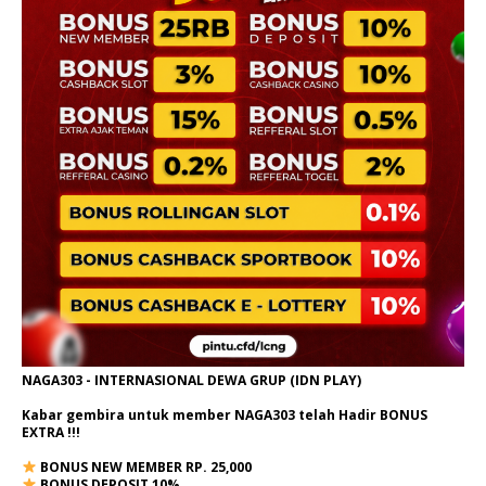
NAGA303 - INTERNASIONAL DEWA GRUP (IDN PLAY)
Kabar gembira untuk member NAGA303 telah Hadir BONUS
EXTRA !!!
BONUS NEW MEMBER RP. 25,000
BONUS DEPOSIT 10%