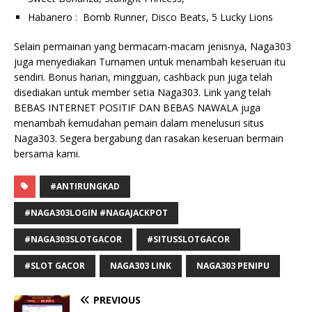
Habanero : Bomb Runner, Disco Beats, 5 Lucky Lions
Selain permainan yang bermacam-macam jenisnya, Naga303
juga menyediakan Turnamen untuk menambah keseruan itu
sendiri. Bonus harian, mingguan, cashback pun juga telah
disediakan untuk member setia Naga303. Link yang telah
BEBAS INTERNET POSITIF DAN BEBAS NAWALA juga
menambah kemudahan pemain dalam menelusuri situs
Naga303. Segera bergabung dan rasakan keseruan bermain
bersama kami.
#ANTIRUNGKAD
#NAGA303LOGIN #NAGAJACKPOT
#NAGA303SLOTGACOR
#SITUSSLOTGACOR
#SLOT GACOR
NAGA303 LINK
NAGA303 PENIPU
PREVIOUS