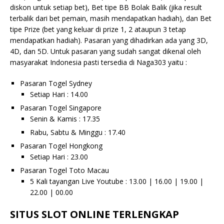
diskon untuk setiap bet), Bet tipe BB Bolak Balik (jika result
terbalik dari bet pemain, masih mendapatkan hadiah), dan Bet
tipe Prize (bet yang keluar di prize 1, 2 ataupun 3 tetap
mendapatkan hadiah). Pasaran yang dihadirkan ada yang 3D,
4D, dan 5D. Untuk pasaran yang sudah sangat dikenal oleh
masyarakat Indonesia pasti tersedia di Naga303 yaitu :
Pasaran Togel Sydney
Setiap Hari : 14.00
Pasaran Togel Singapore
Senin & Kamis : 17.35
Rabu, Sabtu & Minggu : 17.40
Pasaran Togel Hongkong
Setiap Hari : 23.00
Pasaran Togel Toto Macau
5 Kali tayangan Live Youtube : 13.00 | 16.00 | 19.00 |
22.00 | 00.00
SITUS SLOT ONLINE TERLENGKAP