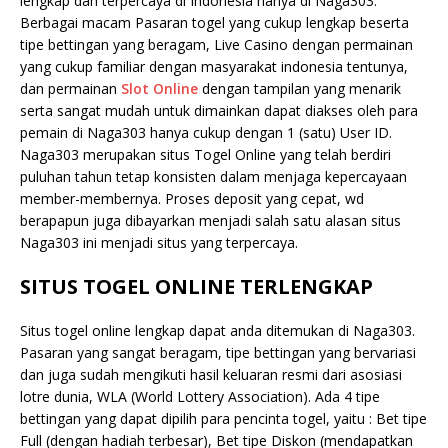
lengkap dan terpercaya di Indonesia hanya di Naga303.
Berbagai macam Pasaran togel yang cukup lengkap beserta
tipe bettingan yang beragam, Live Casino dengan permainan
yang cukup familiar dengan masyarakat indonesia tentunya,
dan permainan
Slot Online
dengan tampilan yang menarik
serta sangat mudah untuk dimainkan dapat diakses oleh para
pemain di Naga303 hanya cukup dengan 1 (satu) User ID.
Naga303 merupakan situs Togel Online yang telah berdiri
puluhan tahun tetap konsisten dalam menjaga kepercayaan
member-membernya. Proses deposit yang cepat, wd
berapapun juga dibayarkan menjadi salah satu alasan situs
Naga303 ini menjadi situs yang terpercaya.
SITUS TOGEL ONLINE TERLENGKAP
Situs togel online lengkap dapat anda ditemukan di Naga303.
Pasaran yang sangat beragam, tipe bettingan yang bervariasi
dan juga sudah mengikuti hasil keluaran resmi dari asosiasi
lotre dunia, WLA (World Lottery Association). Ada 4 tipe
bettingan yang dapat dipilih para pencinta togel, yaitu : Bet tipe
Full (dengan hadiah terbesar), Bet tipe Diskon (mendapatkan