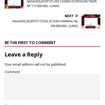
NAGA303 JACKPOT LIVE CASINO DI DRAGON TIGER
RP 117.000.000,- LUNAS
NEXT
NAGA303 JACKPOT TOGEL DI SHIO HARIMAU Rp
109.000.000,- LUNAS
BE THE FIRST TO COMMENT
Leave a Reply
Your email address will not be published.
Comment