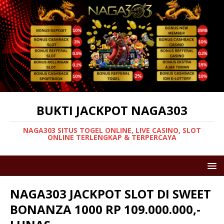
BUKTI JACKPOT NAGA303
NAGA303 SITUS TOGEL ONLINE, LIVE CASINO, SLOT
ONLINE TERLENGKAP & TERPERCAYA
NAGA303 JACKPOT SLOT DI SWEET
BONANZA 1000 RP 109.000.000,-