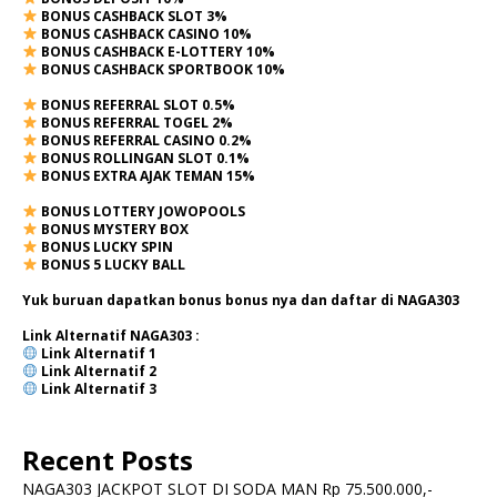
BONUS CASHBACK SLOT 3%
BONUS CASHBACK CASINO 10%
BONUS CASHBACK E-LOTTERY 10%
BONUS CASHBACK SPORTBOOK 10%
BONUS REFERRAL SLOT 0.5%
BONUS REFERRAL TOGEL 2%
BONUS REFERRAL CASINO 0.2%
BONUS ROLLINGAN SLOT 0.1%
BONUS EXTRA AJAK TEMAN 15%
BONUS LOTTERY JOWOPOOLS
BONUS MYSTERY BOX
BONUS LUCKY SPIN
BONUS 5 LUCKY BALL
Yuk buruan dapatkan bonus bonus nya dan daftar di NAGA303
Link Alternatif NAGA303 :
Link Alternatif
1
Link Alternatif
2
Link Alternatif 3
Recent Posts
NAGA303 JACKPOT SLOT DI SODA MAN Rp 75.500.000,-