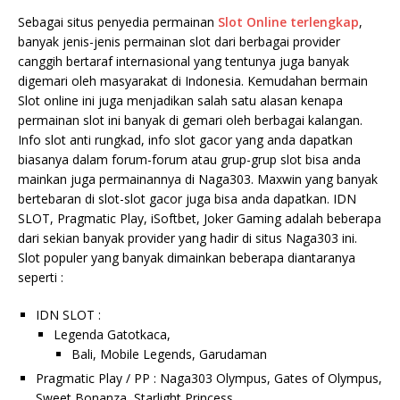
Sebagai situs penyedia permainan
Slot Online terlengkap
,
banyak jenis-jenis permainan slot dari berbagai provider
canggih bertaraf internasional yang tentunya juga banyak
digemari oleh masyarakat di Indonesia. Kemudahan bermain
Slot online ini juga menjadikan salah satu alasan kenapa
permainan slot ini banyak di gemari oleh berbagai kalangan.
Info slot anti rungkad, info slot gacor yang anda dapatkan
biasanya dalam forum-forum atau grup-grup slot bisa anda
mainkan juga permainannya di Naga303. Maxwin yang banyak
bertebaran di slot-slot gacor juga bisa anda dapatkan. IDN
SLOT, Pragmatic Play, iSoftbet, Joker Gaming adalah beberapa
dari sekian banyak provider yang hadir di situs Naga303 ini.
Slot populer yang banyak dimainkan beberapa diantaranya
seperti :
IDN SLOT :
Legenda Gatotkaca,
Bali, Mobile Legends, Garudaman
Pragmatic Play / PP : Naga303 Olympus, Gates of Olympus,
Sweet Bonanza, Starlight Princess,