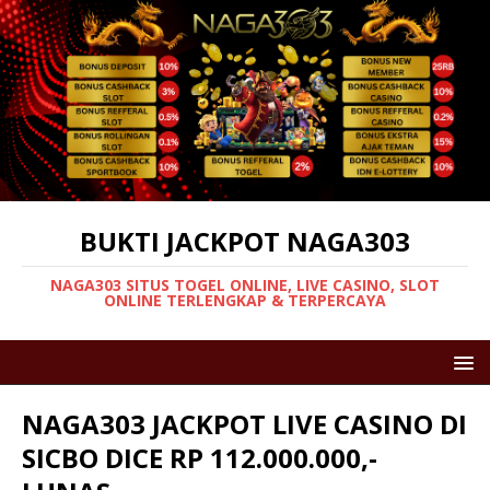
BUKTI JACKPOT NAGA303
NAGA303 SITUS TOGEL ONLINE, LIVE CASINO, SLOT
ONLINE TERLENGKAP & TERPERCAYA
NAGA303 JACKPOT LIVE CASINO DI
SICBO DICE RP 112.000.000,-