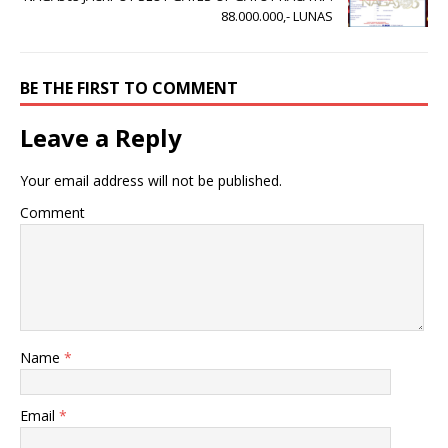
88.000.000,- LUNAS
BE THE FIRST TO COMMENT
Leave a Reply
Your email address will not be published.
Comment
Name
*
Email
*