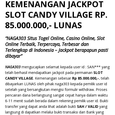
KEMENANGAN JACKPOT
SLOT CANDY VILLAGE RP.
85.000.000,- LUNAS
“NAGA303 Situs Togel Online, Casino Online, Slot
Online Terbaik, Terpercaya, Terbesar dan
Terlengkap di Indonesia – Jackpot berapapun pasti
dibayar”
NAGA303
mengucapkan selamat kepada user id : SAN*** yang
telah berhasil mendapatkan jackpot pada permainan
SLOT
CANDY VILLAGE
. Kemenangan sebesar
Rp
85.000.000
,-.
telah
dibayarkan LUNAS oleh pihak naga303 kepada pemilik user id
setelah yang bersangkutan mengisi formulir withdraw. Proses
pencairan dana berlangsung sangat cepat hanya dalam waktu
6-11 menit sudah berada dalam rekening pemilik user id. Bukti
transfer yang dapat anda lihat adalah bukti
SAH / VALID
yang
langsung di dapatkan melalui bukti transaksi dari Bank yang