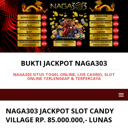
BUKTI JACKPOT NAGA303
NAGA303 SITUS TOGEL ONLINE, LIVE CASINO, SLOT
ONLINE TERLENGKAP & TERPERCAYA
NAGA303 JACKPOT SLOT CANDY
VILLAGE RP. 85.000.000,- LUNAS