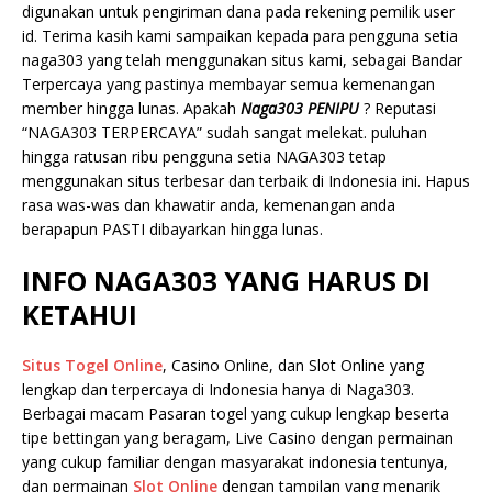
digunakan untuk pengiriman dana pada rekening pemilik user
id. Terima kasih kami sampaikan kepada para pengguna setia
naga303 yang telah menggunakan situs kami, sebagai Bandar
Terpercaya yang pastinya membayar semua kemenangan
member hingga lunas. Apakah
Naga303
PENIPU
? Reputasi
“NAGA303 TERPERCAYA” sudah sangat melekat. puluhan
hingga ratusan ribu pengguna setia NAGA303 tetap
menggunakan situs terbesar dan terbaik di Indonesia ini. Hapus
rasa was-was dan khawatir anda, kemenangan anda
berapapun PASTI dibayarkan hingga lunas.
INFO NAGA303 YANG HARUS DI
KETAHUI
Situs Togel Online
, Casino Online, dan Slot Online yang
lengkap dan terpercaya di Indonesia hanya di Naga303.
Berbagai macam Pasaran togel yang cukup lengkap beserta
tipe bettingan yang beragam, Live Casino dengan permainan
yang cukup familiar dengan masyarakat indonesia tentunya,
dan permainan
Slot Online
dengan tampilan yang menarik