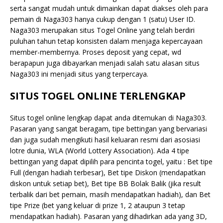
serta sangat mudah untuk dimainkan dapat diakses oleh para
pemain di Naga303 hanya cukup dengan 1 (satu) User ID.
Naga303 merupakan situs Togel Online yang telah berdiri
puluhan tahun tetap konsisten dalam menjaga kepercayaan
member-membernya. Proses deposit yang cepat, wd
berapapun juga dibayarkan menjadi salah satu alasan situs
Naga303 ini menjadi situs yang terpercaya.
SITUS TOGEL ONLINE TERLENGKAP
Situs togel online lengkap dapat anda ditemukan di Naga303.
Pasaran yang sangat beragam, tipe bettingan yang bervariasi
dan juga sudah mengikuti hasil keluaran resmi dari asosiasi
lotre dunia, WLA (World Lottery Association). Ada 4 tipe
bettingan yang dapat dipilih para pencinta togel, yaitu : Bet tipe
Full (dengan hadiah terbesar), Bet tipe Diskon (mendapatkan
diskon untuk setiap bet), Bet tipe BB Bolak Balik (jika result
terbalik dari bet pemain, masih mendapatkan hadiah), dan Bet
tipe Prize (bet yang keluar di prize 1, 2 ataupun 3 tetap
mendapatkan hadiah). Pasaran yang dihadirkan ada yang 3D,