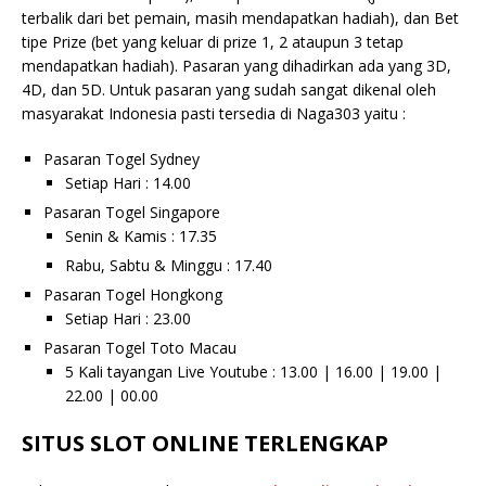
terbalik dari bet pemain, masih mendapatkan hadiah), dan Bet
tipe Prize (bet yang keluar di prize 1, 2 ataupun 3 tetap
mendapatkan hadiah). Pasaran yang dihadirkan ada yang 3D,
4D, dan 5D. Untuk pasaran yang sudah sangat dikenal oleh
masyarakat Indonesia pasti tersedia di Naga303 yaitu :
Pasaran Togel Sydney
Setiap Hari : 14.00
Pasaran Togel Singapore
Senin & Kamis : 17.35
Rabu, Sabtu & Minggu : 17.40
Pasaran Togel Hongkong
Setiap Hari : 23.00
Pasaran Togel Toto Macau
5 Kali tayangan Live Youtube : 13.00 | 16.00 | 19.00 |
22.00 | 00.00
SITUS SLOT ONLINE TERLENGKAP