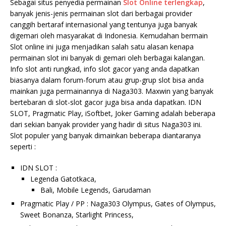
Sebagai situs penyedia permainan
Slot Online terlengkap
,
banyak jenis-jenis permainan slot dari berbagai provider
canggih bertaraf internasional yang tentunya juga banyak
digemari oleh masyarakat di Indonesia. Kemudahan bermain
Slot online ini juga menjadikan salah satu alasan kenapa
permainan slot ini banyak di gemari oleh berbagai kalangan.
Info slot anti rungkad, info slot gacor yang anda dapatkan
biasanya dalam forum-forum atau grup-grup slot bisa anda
mainkan juga permainannya di Naga303. Maxwin yang banyak
bertebaran di slot-slot gacor juga bisa anda dapatkan. IDN
SLOT, Pragmatic Play, iSoftbet, Joker Gaming adalah beberapa
dari sekian banyak provider yang hadir di situs Naga303 ini.
Slot populer yang banyak dimainkan beberapa diantaranya
seperti :
IDN SLOT :
Legenda Gatotkaca,
Bali, Mobile Legends, Garudaman
Pragmatic Play / PP : Naga303 Olympus, Gates of Olympus,
Sweet Bonanza, Starlight Princess,