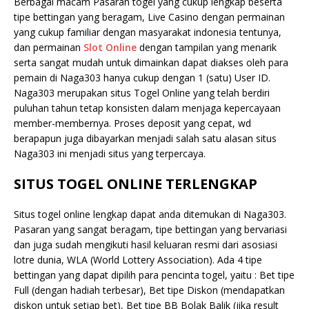
Berbagai macam Pasaran togel yang cukup lengkap beserta
tipe bettingan yang beragam, Live Casino dengan permainan
yang cukup familiar dengan masyarakat indonesia tentunya,
dan permainan
Slot Online
dengan tampilan yang menarik
serta sangat mudah untuk dimainkan dapat diakses oleh para
pemain di Naga303 hanya cukup dengan 1 (satu) User ID.
Naga303 merupakan situs Togel Online yang telah berdiri
puluhan tahun tetap konsisten dalam menjaga kepercayaan
member-membernya. Proses deposit yang cepat, wd
berapapun juga dibayarkan menjadi salah satu alasan situs
Naga303 ini menjadi situs yang terpercaya.
SITUS TOGEL ONLINE TERLENGKAP
Situs togel online lengkap dapat anda ditemukan di Naga303.
Pasaran yang sangat beragam, tipe bettingan yang bervariasi
dan juga sudah mengikuti hasil keluaran resmi dari asosiasi
lotre dunia, WLA (World Lottery Association). Ada 4 tipe
bettingan yang dapat dipilih para pencinta togel, yaitu : Bet tipe
Full (dengan hadiah terbesar), Bet tipe Diskon (mendapatkan
diskon untuk setiap bet), Bet tipe BB Bolak Balik (jika result