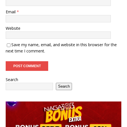
Email
*
Website
Save my name, email, and website in this browser for the
next time I comment.
Search
Search