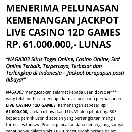
MENERIMA PELUNASAN
KEMENANGAN JACKPOT
LIVE CASINO 12D GAMES
RP. 61.000.000,- LUNAS
“NAGA303 Situs Togel Online, Casino Online, Slot
Online Terbaik, Terpercaya, Terbesar dan
Terlengkap di Indonesia – Jackpot berapapun pasti
dibayar”
NAGA303
mengucapkan selamat kepada user id :
NON
***
yang telah berhasil mendapatkan jackpot pada permainanan
LIVE CASINO 12D GAMES
. Kemenangan sebesar
Rp
61.000.000
,-.
telah dibayarkan LUNAS oleh pihak naga303
kepada pemilik user id setelah yang bersangkutan mengisi
formulir withdraw. Proses pencairan dana berlangsung sangat
cepat hanya dalam waktu 6-11 menit sudah berada dalam