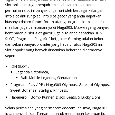
Slot online ini juga menjadikan salah satu alasan kenapa
permainan slot ini banyak di gemari oleh berbagai kalangan.
Info slot anti rungkad, info slot gacor yang anda dapatkan
biasanya dalam forum-forum atau grup-grup slot bisa anda
mainkan juga permainannya di Naga303. Maxwin yang banyak
bertebaran di slot-slot gacor juga bisa anda dapatkan. IDN
SLOT, Pragmatic Play, iSoftbet, Joker Gaming adalah beberapa
dari sekian banyak provider yang hadir di situs Naga303 ini.
Slot populer yang banyak dimainkan beberapa diantaranya
seperti :
IDN SLOT :
Legenda Gatotkaca,
Bali, Mobile Legends, Garudaman
Pragmatic Play / PP : Naga303 Olympus, Gates of Olympus,
Sweet Bonanza, Starlight Princess,
Habanero : Bomb Runner, Disco Beats, 5 Lucky Lions
Selain permainan yang bermacam-macam jenisnya, Naga303
juga menyediakan Turnamen untuk menambah keseruan itu