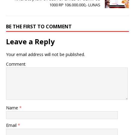
1000 RP 106.000.000,- LUNAS
BE THE FIRST TO COMMENT
Leave a Reply
Your email address will not be published.
Comment
Name
*
Email
*