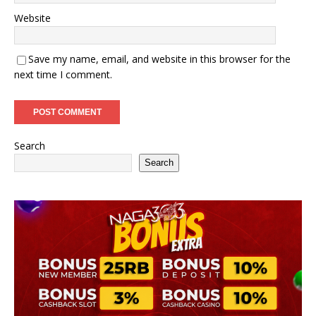
Website
Save my name, email, and website in this browser for the
next time I comment.
Search
Search