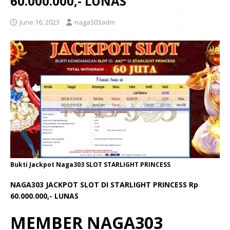
60.000.000,- LUNAS
June 16, 2023
naga303adm
Bukti Jackpot Naga303 SLOT STARLIGHT PRINCESS
NAGA303 JACKPOT SLOT DI STARLIGHT PRINCESS Rp
60.000.000,- LUNAS
MEMBER NAGA303