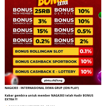
NAGA303 - INTERNASIONAL DEWA GRUP (IDN PLAY)
Kabar gembira untuk member NAGA303 telah Hadir BONUS
EXTRA !!!