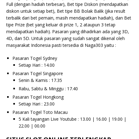
Full (dengan hadiah terbesar), Bet tipe Diskon (mendapatkan
diskon untuk setiap bet), Bet tipe BB Bolak Balik (jika result
terbalik dari bet pemain, masih mendapatkan hadiah), dan Bet
tipe Prize (bet yang keluar di prize 1, 2 ataupun 3 tetap
mendapatkan hadiah). Pasaran yang dihadirkan ada yang 3D,
4D, dan 5D. Untuk pasaran yang sudah sangat dikenal oleh
masyarakat Indonesia pasti tersedia di Naga303 yaitu :
Pasaran Togel Sydney
Setiap Hari : 14.00
Pasaran Togel Singapore
Senin & Kamis : 17.35
Rabu, Sabtu & Minggu : 17.40
Pasaran Togel Hongkong
Setiap Hari : 23.00
Pasaran Togel Toto Macau
5 Kali tayangan Live Youtube : 13.00 | 16.00 | 19.00 |
22.00 | 00.00