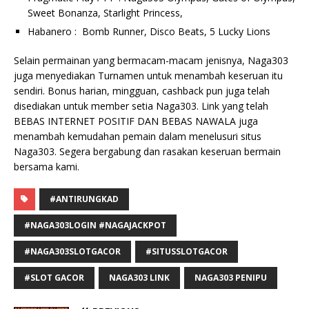
Sweet Bonanza, Starlight Princess,
Habanero : Bomb Runner, Disco Beats, 5 Lucky Lions
Selain permainan yang bermacam-macam jenisnya, Naga303
juga menyediakan Turnamen untuk menambah keseruan itu
sendiri. Bonus harian, mingguan, cashback pun juga telah
disediakan untuk member setia Naga303. Link yang telah
BEBAS INTERNET POSITIF DAN BEBAS NAWALA juga
menambah kemudahan pemain dalam menelusuri situs
Naga303. Segera bergabung dan rasakan keseruan bermain
bersama kami.
#ANTIRUNGKAD
#NAGA303LOGIN #NAGAJACKPOT
#NAGA303SLOTGACOR
#SITUSSLOTGACOR
#SLOT GACOR
NAGA303 LINK
NAGA303 PENIPU