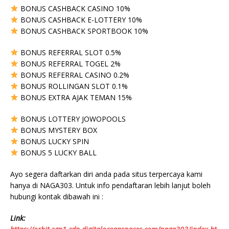
BONUS CASHBACK CASINO 10%
BONUS CASHBACK E-LOTTERY 10%
BONUS CASHBACK SPORTBOOK 10%
BONUS REFERRAL SLOT 0.5%
BONUS REFERRAL TOGEL 2%
BONUS REFERRAL CASINO 0.2%
BONUS ROLLINGAN SLOT 0.1%
BONUS EXTRA AJAK TEMAN 15%
BONUS LOTTERY JOWOPOOLS
BONUS MYSTERY BOX
BONUS LUCKY SPIN
BONUS 5 LUCKY BALL
Ayo segera daftarkan diri anda pada situs terpercaya kami
hanya di NAGA303. Untuk info pendaftaran lebih lanjut boleh
hubungi kontak dibawah ini :
Link: