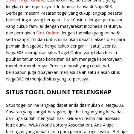
lengkap dan terpercaya di Indonesia hanya di Naga303.
Berbagai macam Pasaran togel yang cukup lengkap beserta
tipe bettingan yang beragam, Live Casino dengan permainan
yang cukup familiar dengan masyarakat indonesia tentunya,
dan permainan
Slot Online
dengan tampilan yang menarik
serta sangat mudah untuk dimainkan dapat diakses oleh para
pemain di Naga303 hanya cukup dengan 1 (satu) User ID.
Naga303 merupakan situs Togel Online yang telah berdiri
puluhan tahun tetap konsisten dalam menjaga kepercayaan
member-membernya. Proses deposit yang cepat, wd
berapapun juga dibayarkan menjadi salah satu alasan situs
Naga303 ini menjadi situs yang terpercaya.
SITUS TOGEL ONLINE TERLENGKAP
Situs togel online lengkap dapat anda ditemukan di Naga303.
Pasaran yang sangat beragam, tipe bettingan yang bervariasi
dan juga sudah mengikuti hasil keluaran resmi dari asosiasi
lotre dunia, WLA (World Lottery Association). Ada 4 tipe
bettingan yang dapat dipilih para pencinta togel, yaitu : Bet tipe