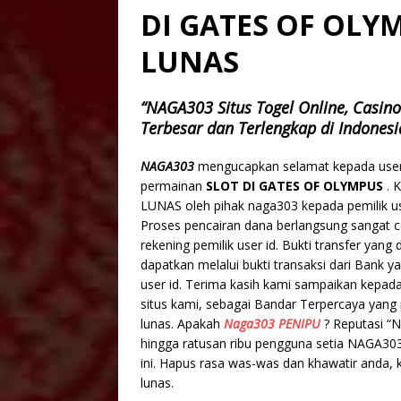
DI GATES OF OLYMP
LUNAS
“NAGA303 Situs Togel Online, Casino 
Terbesar dan Terlengkap di Indonesi
NAGA303
mengucapkan selamat kepada user
permainan
SLOT DI GATES OF OLYMPUS
. 
LUNAS oleh pihak naga303 kepada pemilik use
Proses pencairan dana berlangsung sangat 
rekening pemilik user id. Bukti transfer yang
dapatkan melalui bukti transaksi dari Bank 
user id. Terima kasih kami sampaikan kepa
situs kami, sebagai Bandar Terpercaya ya
lunas. Apakah
Naga303
PENIPU
? Reputasi “
hingga ratusan ribu pengguna setia NAGA303
ini. Hapus rasa was-was dan khawatir anda
lunas.