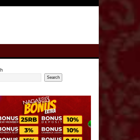
ch
Search