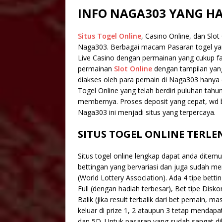
INFO NAGA303 YANG HA
Situs Togel Online
, Casino Online, dan Slot
Naga303. Berbagai macam Pasaran togel yan
Live Casino dengan permainan yang cukup fa
permainan
Slot Online
dengan tampilan yan
diakses oleh para pemain di Naga303 hanya 
Togel Online yang telah berdiri puluhan ta
membernya. Proses deposit yang cepat, wd b
Naga303 ini menjadi situs yang terpercaya.
SITUS TOGEL ONLINE TERL
Situs togel online lengkap dapat anda ditem
bettingan yang bervariasi dan juga sudah meng
(World Lottery Association). Ada 4 tipe bettin
Full (dengan hadiah terbesar), Bet tipe Disk
Balik (jika result terbalik dari bet pemain, 
keluar di prize 1, 2 ataupun 3 tetap mendap
dan 5D. Untuk pasaran yang sudah sangat di