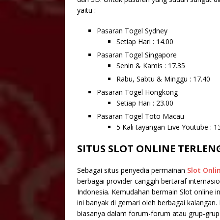
yaitu :
Pasaran Togel Sydney
Setiap Hari : 14.00
Pasaran Togel Singapore
Senin & Kamis : 17.35
Rabu, Sabtu & Minggu : 17.40
Pasaran Togel Hongkong
Setiap Hari : 23.00
Pasaran Togel Toto Macau
5 Kali tayangan Live Youtube : 1
SITUS SLOT ONLINE TERLEN
Sebagai situs penyedia permainan
Slot Onli
berbagai provider canggih bertaraf internas
Indonesia. Kemudahan bermain Slot online in
ini banyak di gemari oleh berbagai kalangan. 
biasanya dalam forum-forum atau grup-grup