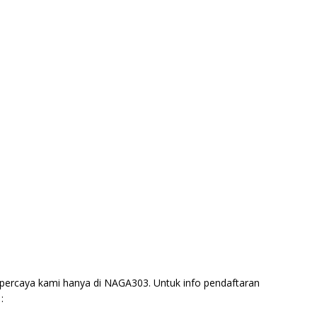
erpercaya kami hanya di NAGA303. Untuk info pendaftaran
: