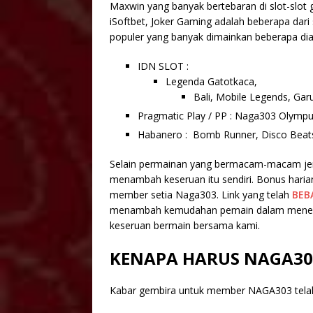
Maxwin yang banyak bertebaran di slot-slot 
iSoftbet, Joker Gaming adalah beberapa dari s
populer yang banyak dimainkan beberapa dian
IDN SLOT :
Legenda Gatotkaca,
Bali, Mobile Legends, Ga
Pragmatic Play / PP : Naga303 Olympu
Habanero : Bomb Runner, Disco Beats
Selain permainan yang bermacam-macam je
menambah keseruan itu sendiri. Bonus haria
member setia Naga303. Link yang telah
BEB
menambah kemudahan pemain dalam menelus
keseruan bermain bersama kami.
KENAPA HARUS NAGA30
Kabar gembira untuk member NAGA303 telah