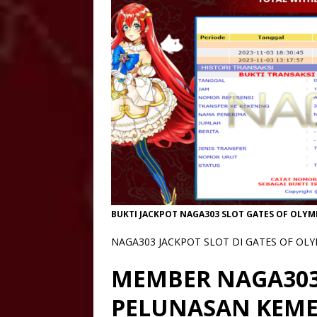
BUKTI JACKPOT NAGA303 SLOT GATES OF OLY
NAGA303 JACKPOT SLOT DI GATES OF OLYM
MEMBER NAGA30
PELUNASAN KEME