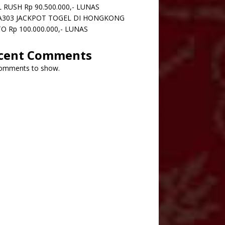
 RUSH Rp 90.500.000,- LUNAS
303 JACKPOT TOGEL DI HONGKONG
O Rp 100.000.000,- LUNAS
cent Comments
omments to show.