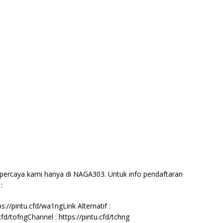
erpercaya kami hanya di NAGA303. Untuk info pendaftaran
:
//pintu.cfd/wa1ngLink Alternatif :
cfd/tofngChannel : https://pintu.cfd/tchng