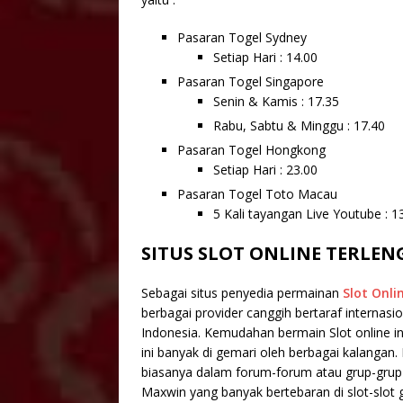
Pasaran Togel Sydney
Setiap Hari : 14.00
Pasaran Togel Singapore
Senin & Kamis : 17.35
Rabu, Sabtu & Minggu : 17.40
Pasaran Togel Hongkong
Setiap Hari : 23.00
Pasaran Togel Toto Macau
5 Kali tayangan Live Youtube : 1
SITUS SLOT ONLINE TERLEN
Sebagai situs penyedia permainan
Slot Onli
berbagai provider canggih bertaraf internas
Indonesia. Kemudahan bermain Slot online in
ini banyak di gemari oleh berbagai kalangan. 
biasanya dalam forum-forum atau grup-grup
Maxwin yang banyak bertebaran di slot-slot 