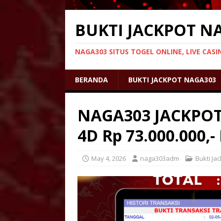
BUKTI JACKPOT N
NAGA303 SITUS TOGEL ONLINE, LIVE CAS
BERANDA
BUKTI JACKPOT NAGA303
NAGA303 JACKPO
4D Rp 73.000.000,
May 4, 2026
naga303adm
Bukti Ja