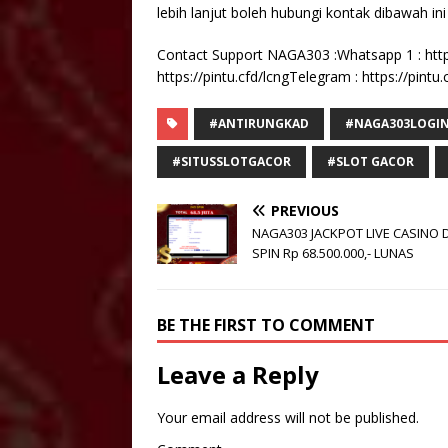
lebih lanjut boleh hubungi kontak dibawah ini 
Contact Support NAGA303 :Whatsapp 1 : https:
https://pintu.cfd/lcngTelegram : https://pintu.
#ANTIRUNGKAD
#NAGA303LOGIN
#SITUSSLOTGACOR
#SLOT GACOR
PREVIOUS
NAGA303 JACKPOT LIVE CASINO D
SPIN Rp 68.500.000,- LUNAS
BE THE FIRST TO COMMENT
Leave a Reply
Your email address will not be published.