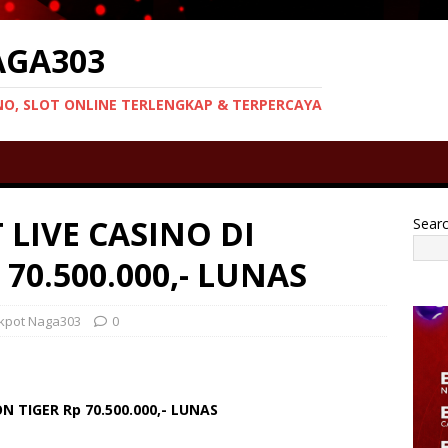
AGA303
INO, SLOT ONLINE TERLENGKAP & TERPERCAYA
 LIVE CASINO DI
Sear
70.500.000,- LUNAS
ckpot Naga303
0
 TIGER Rp 70.500.000,- LUNAS