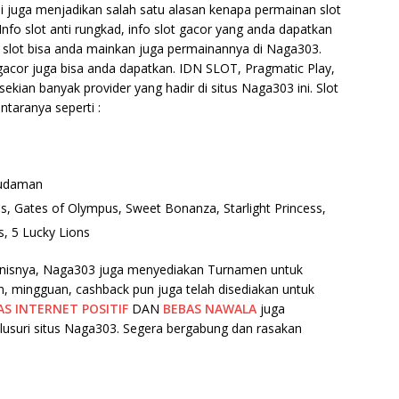
i juga menjadikan salah satu alasan kenapa permainan slot
Info slot anti rungkad, info slot gacor yang anda dapatkan
 slot bisa anda mainkan juga permainannya di Naga303.
gacor juga bisa anda dapatkan. IDN SLOT, Pragmatic Play,
ekian banyak provider yang hadir di situs Naga303 ini. Slot
taranya seperti :
rudaman
, Gates of Olympus, Sweet Bonanza, Starlight Princess,
, 5 Lucky Lions
nisnya, Naga303 juga menyediakan Turnamen untuk
n, mingguan, cashback pun juga telah disediakan untuk
AS INTERNET
POSITIF
DAN
BEBAS NAWALA
juga
uri situs Naga303. Segera bergabung dan rasakan