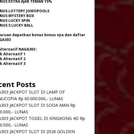
NUS EXTRA AJAK TEMAN 15%
NUS LOTTERY JOWOPOOLS
NUS MYSTERY BOX
NUS LUCKY SPIN
NUS 5 LUCKY BALL
uruan dapatkan bonus bonus nya dan daftar
AGA303
Alternatif NAGA303 :
nk Alternatif
1
nk Alternatif
2
k Alternatif 3
cent Posts
303 JACKPOT SLOT DI LAMP OF
UCOPIA Rp 60.000.000,- LUNAS
303 JACKPOT SLOT DI SODA MAN Rp
00.000,- LUNAS
303 JACKPOT TOGEL DI KINGKONG 4D Rp
50.000,- LUNAS
303 JACKPOT SLOT DI 2026 GOLDEN