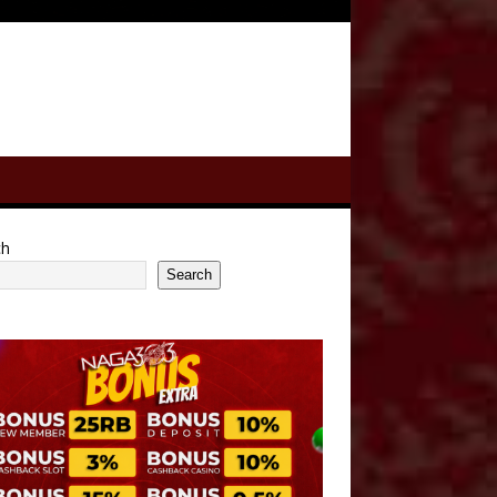
ch
Search