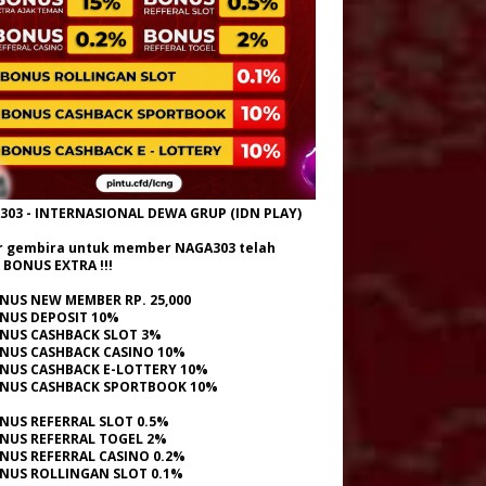
303 - INTERNASIONAL DEWA GRUP (IDN PLAY)
r gembira untuk member NAGA303 telah
 BONUS EXTRA !!!
NUS NEW MEMBER RP. 25,000
NUS DEPOSIT 10%
NUS CASHBACK SLOT 3%
NUS CASHBACK CASINO 10%
NUS CASHBACK E-LOTTERY 10%
NUS CASHBACK SPORTBOOK 10%
NUS REFERRAL SLOT 0.5%
NUS REFERRAL TOGEL 2%
NUS REFERRAL CASINO 0.2%
NUS ROLLINGAN SLOT 0.1%