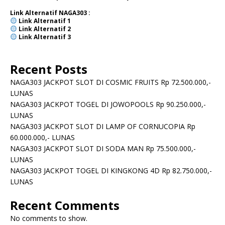
Link Alternatif NAGA303 :
Link Alternatif
1
Link Alternatif
2
Link Alternatif 3
Recent Posts
NAGA303 JACKPOT SLOT DI COSMIC FRUITS Rp 72.500.000,-
LUNAS
NAGA303 JACKPOT TOGEL DI JOWOPOOLS Rp 90.250.000,-
LUNAS
NAGA303 JACKPOT SLOT DI LAMP OF CORNUCOPIA Rp
60.000.000,- LUNAS
NAGA303 JACKPOT SLOT DI SODA MAN Rp 75.500.000,-
LUNAS
NAGA303 JACKPOT TOGEL DI KINGKONG 4D Rp 82.750.000,-
LUNAS
Recent Comments
No comments to show.