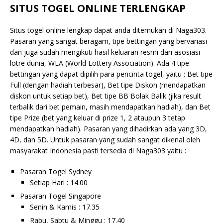
SITUS TOGEL ONLINE TERLENGKAP
Situs togel online lengkap dapat anda ditemukan di Naga303.
Pasaran yang sangat beragam, tipe bettingan yang bervariasi
dan juga sudah mengikuti hasil keluaran resmi dari asosiasi
lotre dunia, WLA (World Lottery Association). Ada 4 tipe
bettingan yang dapat dipilih para pencinta togel, yaitu : Bet tipe
Full (dengan hadiah terbesar), Bet tipe Diskon (mendapatkan
diskon untuk setiap bet), Bet tipe BB Bolak Balik (jika result
terbalik dari bet pemain, masih mendapatkan hadiah), dan Bet
tipe Prize (bet yang keluar di prize 1, 2 ataupun 3 tetap
mendapatkan hadiah). Pasaran yang dihadirkan ada yang 3D,
4D, dan 5D. Untuk pasaran yang sudah sangat dikenal oleh
masyarakat Indonesia pasti tersedia di Naga303 yaitu :
Pasaran Togel Sydney
Setiap Hari : 14.00
Pasaran Togel Singapore
Senin & Kamis : 17.35
Rabu, Sabtu & Minggu : 17.40