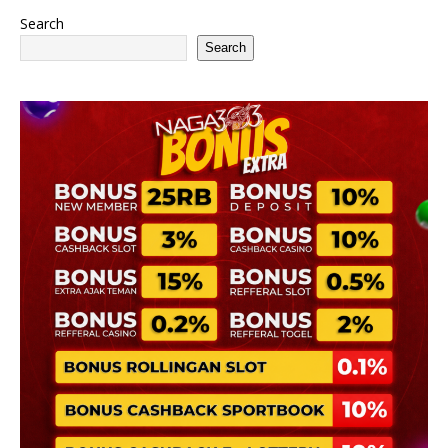
Search
Search