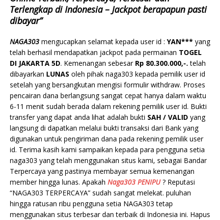
Terlengkap di Indonesia – Jackpot berapapun pasti
dibayar”
NAGA303
mengucapkan selamat kepada user id :
YAN***
yang
telah berhasil mendapatkan jackpot pada permainan
TOGEL
DI JAKARTA 5D
. Kemenangan sebesar
Rp 80.300.000,-.
telah
dibayarkan
LUNAS
oleh pihak naga303 kepada pemilik user id
setelah yang bersangkutan mengisi formulir withdraw. Proses
pencairan dana berlangsung sangat cepat hanya dalam waktu
6-11 menit sudah berada dalam rekening pemilik user id. Bukti
transfer yang dapat anda lihat adalah bukti
SAH / VALID
yang
langsung di dapatkan melalui bukti transaksi dari Bank yang
digunakan untuk pengiriman dana pada rekening pemilik user
id. Terima kasih kami sampaikan kepada para pengguna setia
naga303 yang telah menggunakan situs kami, sebagai Bandar
Terpercaya yang pastinya membayar semua kemenangan
member hingga lunas. Apakah
Naga303
PENIPU
? Reputasi
“NAGA303 TERPERCAYA” sudah sangat melekat. puluhan
hingga ratusan ribu pengguna setia NAGA303 tetap
menggunakan situs terbesar dan terbaik di Indonesia ini. Hapus