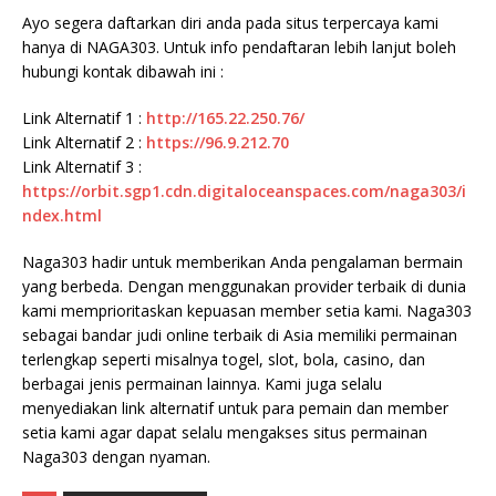
Ayo segera daftarkan diri anda pada situs terpercaya kami
hanya di NAGA303. Untuk info pendaftaran lebih lanjut boleh
hubungi kontak dibawah ini :
Link Alternatif 1 :
http://165.22.250.76/
Link Alternatif 2 :
https://96.9.212.70
Link Alternatif 3 :
https://orbit.sgp1.cdn.digitaloceanspaces.com/naga303/i
ndex.html
Naga303 hadir untuk memberikan Anda pengalaman bermain
yang berbeda. Dengan menggunakan provider terbaik di dunia
kami memprioritaskan kepuasan member setia kami. Naga303
sebagai bandar judi online terbaik di Asia memiliki permainan
terlengkap seperti misalnya togel, slot, bola, casino, dan
berbagai jenis permainan lainnya. Kami juga selalu
menyediakan link alternatif untuk para pemain dan member
setia kami agar dapat selalu mengakses situs permainan
Naga303 dengan nyaman.