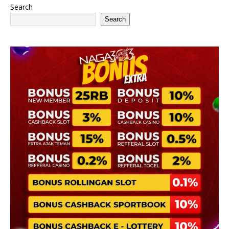
Search
Search