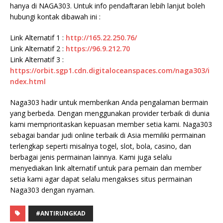
hanya di NAGA303. Untuk info pendaftaran lebih lanjut boleh
hubungi kontak dibawah ini :
Link Alternatif 1 :
http://165.22.250.76/
Link Alternatif 2 :
https://96.9.212.70
Link Alternatif 3 :
https://orbit.sgp1.cdn.digitaloceanspaces.com/naga303/i
ndex.html
Naga303 hadir untuk memberikan Anda pengalaman bermain
yang berbeda. Dengan menggunakan provider terbaik di dunia
kami memprioritaskan kepuasan member setia kami. Naga303
sebagai bandar judi online terbaik di Asia memiliki permainan
terlengkap seperti misalnya togel, slot, bola, casino, dan
berbagai jenis permainan lainnya. Kami juga selalu
menyediakan link alternatif untuk para pemain dan member
setia kami agar dapat selalu mengakses situs permainan
Naga303 dengan nyaman.
#ANTIRUNGKAD