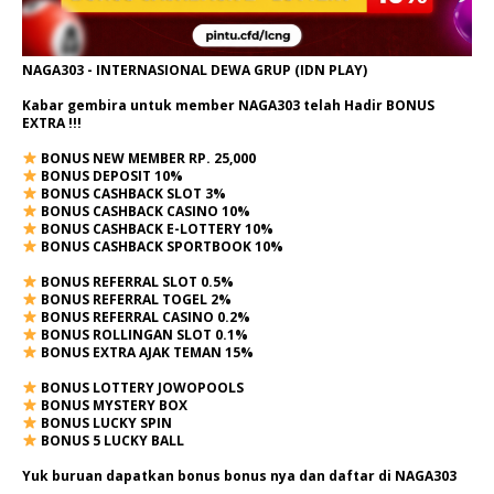
NAGA303 - INTERNASIONAL DEWA GRUP (IDN PLAY)
Kabar gembira untuk member NAGA303 telah Hadir BONUS
EXTRA !!!
BONUS NEW MEMBER RP. 25,000
BONUS DEPOSIT 10%
BONUS CASHBACK SLOT 3%
BONUS CASHBACK CASINO 10%
BONUS CASHBACK E-LOTTERY 10%
BONUS CASHBACK SPORTBOOK 10%
BONUS REFERRAL SLOT 0.5%
BONUS REFERRAL TOGEL 2%
BONUS REFERRAL CASINO 0.2%
BONUS ROLLINGAN SLOT 0.1%
BONUS EXTRA AJAK TEMAN 15%
BONUS LOTTERY JOWOPOOLS
BONUS MYSTERY BOX
BONUS LUCKY SPIN
BONUS 5 LUCKY BALL
Yuk buruan dapatkan bonus bonus nya dan daftar di NAGA303