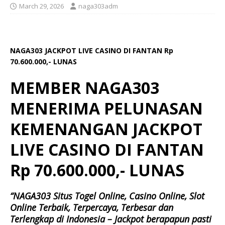
March 29, 2026
naga303adm
NAGA303 JACKPOT LIVE CASINO DI FANTAN Rp
70.600.000,- LUNAS
MEMBER NAGA303
MENERIMA PELUNASAN
KEMENANGAN JACKPOT
LIVE CASINO DI FANTAN
Rp 70.600.000,- LUNAS
“NAGA303 Situs Togel Online, Casino Online, Slot
Online Terbaik, Terpercaya, Terbesar dan
Terlengkap di Indonesia – Jackpot berapapun pasti