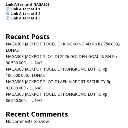
Link Alternatif NAGA303 :
Link Alternatif
1
Link Alternatif
2
Link Alternatif 3
Recent Posts
NAGA303 JACKPOT TOGEL DI KINGKONG 4D Rp 82.750.000,-
LUNAS
NAGA303 JACKPOT SLOT DI 2026 GOLDEN GOAL RUSH Rp
90.500.000,- LUNAS
NAGA303 JACKPOT TOGEL DI HONGKONG LOTTO Rp
100.000.000,- LUNAS
NAGA303 JACKPOT SLOT DI AFK AIRPORT SECURITY Rp
82.000.000,- LUNAS
NAGA303 JACKPOT TOGEL DI HONGKONG LOTTO Rp
86.500.000,- LUNAS
Recent Comments
No comments to show.