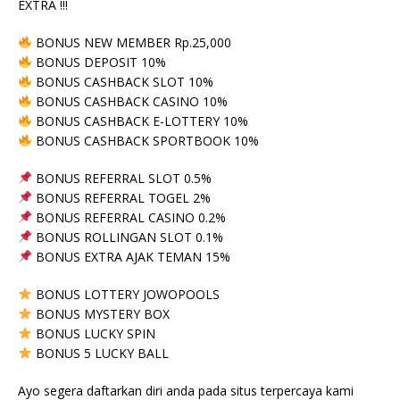
EXTRA !!!
BONUS NEW MEMBER Rp.25,000
BONUS DEPOSIT 10%
BONUS CASHBACK SLOT 10%
BONUS CASHBACK CASINO 10%
BONUS CASHBACK E-LOTTERY 10%
BONUS CASHBACK SPORTBOOK 10%
BONUS REFERRAL SLOT 0.5%
BONUS REFERRAL TOGEL 2%
BONUS REFERRAL CASINO 0.2%
BONUS ROLLINGAN SLOT 0.1%
BONUS EXTRA AJAK TEMAN 15%
BONUS LOTTERY JOWOPOOLS
BONUS MYSTERY BOX
BONUS LUCKY SPIN
BONUS 5 LUCKY BALL
Ayo segera daftarkan diri anda pada situs terpercaya kami