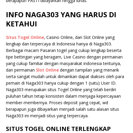
berapapun PASTI dibayarkan hingga lunas.
INFO NAGA303 YANG HARUS DI
KETAHUI
Situs Togel Online
, Casino Online, dan Slot Online yang
lengkap dan terpercaya di Indonesia hanya di Naga303.
Berbagai macam Pasaran togel yang cukup lengkap beserta
tipe bettingan yang beragam, Live Casino dengan permainan
yang cukup familiar dengan masyarakat indonesia tentunya,
dan permainan
Slot Online
dengan tampilan yang menarik
serta sangat mudah untuk dimainkan dapat diakses oleh para
pemain di Naga303 hanya cukup dengan 1 (satu) User ID.
Naga303 merupakan situs Togel Online yang telah berdiri
puluhan tahun tetap konsisten dalam menjaga kepercayaan
member-membernya. Proses deposit yang cepat, wd
berapapun juga dibayarkan menjadi salah satu alasan situs
Naga303 ini menjadi situs yang terpercaya.
SITUS TOGEL ONLINE TERLENGKAP