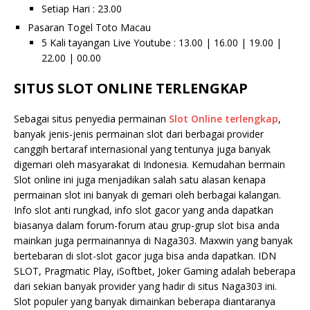
Setiap Hari : 23.00
Pasaran Togel Toto Macau
5 Kali tayangan Live Youtube : 13.00 | 16.00 | 19.00 |
22.00 | 00.00
SITUS SLOT ONLINE TERLENGKAP
Sebagai situs penyedia permainan
Slot Online terlengkap
,
banyak jenis-jenis permainan slot dari berbagai provider
canggih bertaraf internasional yang tentunya juga banyak
digemari oleh masyarakat di Indonesia. Kemudahan bermain
Slot online ini juga menjadikan salah satu alasan kenapa
permainan slot ini banyak di gemari oleh berbagai kalangan.
Info slot anti rungkad, info slot gacor yang anda dapatkan
biasanya dalam forum-forum atau grup-grup slot bisa anda
mainkan juga permainannya di Naga303. Maxwin yang banyak
bertebaran di slot-slot gacor juga bisa anda dapatkan. IDN
SLOT, Pragmatic Play, iSoftbet, Joker Gaming adalah beberapa
dari sekian banyak provider yang hadir di situs Naga303 ini.
Slot populer yang banyak dimainkan beberapa diantaranya