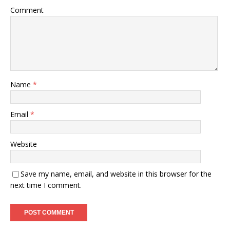
Comment
Name
*
Email
*
Website
Save my name, email, and website in this browser for the
next time I comment.