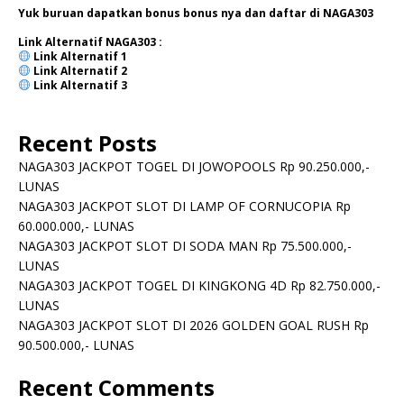
Yuk buruan dapatkan bonus bonus nya dan daftar di NAGA303
Link Alternatif NAGA303 :
Link Alternatif
1
Link Alternatif
2
Link Alternatif 3
Recent Posts
NAGA303 JACKPOT TOGEL DI JOWOPOOLS Rp 90.250.000,-
LUNAS
NAGA303 JACKPOT SLOT DI LAMP OF CORNUCOPIA Rp
60.000.000,- LUNAS
NAGA303 JACKPOT SLOT DI SODA MAN Rp 75.500.000,-
LUNAS
NAGA303 JACKPOT TOGEL DI KINGKONG 4D Rp 82.750.000,-
LUNAS
NAGA303 JACKPOT SLOT DI 2026 GOLDEN GOAL RUSH Rp
90.500.000,- LUNAS
Recent Comments