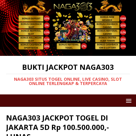
BUKTI JACKPOT NAGA303
NAGA303 SITUS TOGEL ONLINE, LIVE CASINO, SLOT
ONLINE TERLENGKAP & TERPERCAYA
NAGA303 JACKPOT TOGEL DI
JAKARTA 5D Rp 100.500.000,-