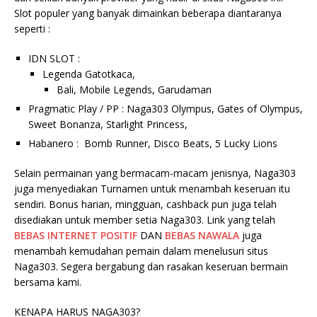
Slot populer yang banyak dimainkan beberapa diantaranya
seperti :
IDN SLOT :
Legenda Gatotkaca,
Bali, Mobile Legends, Garudaman
Pragmatic Play / PP : Naga303 Olympus, Gates of Olympus,
Sweet Bonanza, Starlight Princess,
Habanero : Bomb Runner, Disco Beats, 5 Lucky Lions
Selain permainan yang bermacam-macam jenisnya, Naga303
juga menyediakan Turnamen untuk menambah keseruan itu
sendiri. Bonus harian, mingguan, cashback pun juga telah
disediakan untuk member setia Naga303. Link yang telah
BEBAS INTERNET POSITIF
DAN
BEBAS NAWALA
juga
menambah kemudahan pemain dalam menelusuri situs
Naga303. Segera bergabung dan rasakan keseruan bermain
bersama kami.
KENAPA HARUS NAGA303?