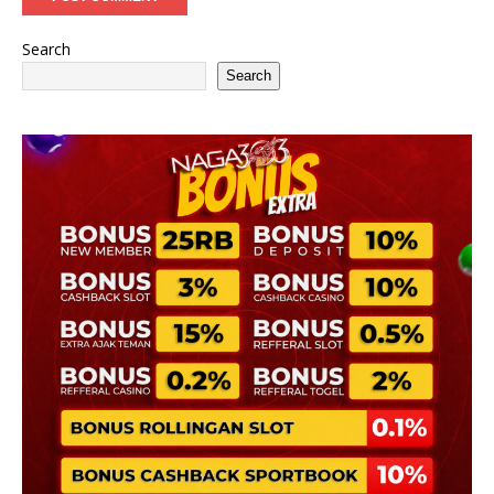
Search
Search