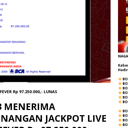
NAGA
Kaba
Hadir
BO
BO
BO
FEVER Rp 97.250.000,- LUNAS
BO
BO
BO
3 MENERIMA
BO
NANGAN JACKPOT LIVE
BO
BO
BO