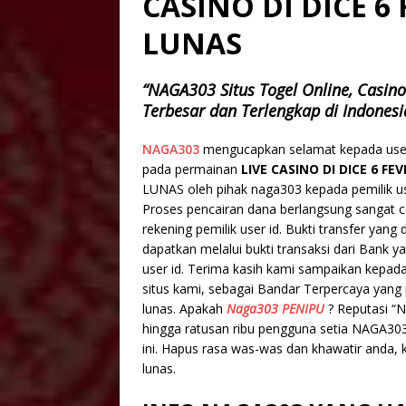
CASINO DI DICE 6 
LUNAS
“NAGA303 Situs Togel Online, Casino 
Terbesar dan Terlengkap di Indonesi
NAGA303
mengucapkan selamat kepada user
pada permainan
LIVE CASINO DI DICE 6 FEV
LUNAS oleh pihak naga303 kepada pemilik use
Proses pencairan dana berlangsung sangat 
rekening pemilik user id. Bukti transfer yang
dapatkan melalui bukti transaksi dari Bank 
user id. Terima kasih kami sampaikan kepa
situs kami, sebagai Bandar Terpercaya ya
lunas. Apakah
Naga303
PENIPU
? Reputasi “
hingga ratusan ribu pengguna setia NAGA303
ini. Hapus rasa was-was dan khawatir anda
lunas.