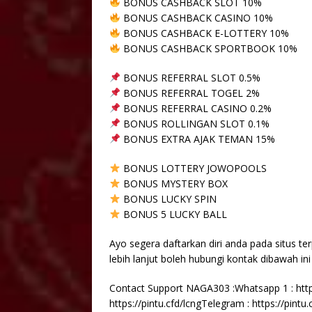
BONUS CASHBACK SLOT 10%
BONUS CASHBACK CASINO 10%
BONUS CASHBACK E-LOTTERY 10%
BONUS CASHBACK SPORTBOOK 10%
BONUS REFERRAL SLOT 0.5%
BONUS REFERRAL TOGEL 2%
BONUS REFERRAL CASINO 0.2%
BONUS ROLLINGAN SLOT 0.1%
BONUS EXTRA AJAK TEMAN 15%
BONUS LOTTERY JOWOPOOLS
BONUS MYSTERY BOX
BONUS LUCKY SPIN
BONUS 5 LUCKY BALL
Ayo segera daftarkan diri anda pada situs t
lebih lanjut boleh hubungi kontak dibawah ini 
Contact Support NAGA303 :Whatsapp 1 : https:
https://pintu.cfd/lcngTelegram : https://pintu.