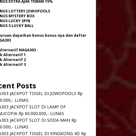
NUS EXTRA AJAK TEMAN 15%
NUS LOTTERY JOWOPOOLS
NUS MYSTERY BOX
NUS LUCKY SPIN
NUS 5 LUCKY BALL
uruan dapatkan bonus bonus nya dan daftar
AGA303
Alternatif NAGA303 :
nk Alternatif
1
nk Alternatif
2
k Alternatif 3
cent Posts
303 JACKPOT TOGEL DI JOWOPOOLS Rp
50.000,- LUNAS
303 JACKPOT SLOT DI LAMP OF
UCOPIA Rp 60.000.000,- LUNAS
303 JACKPOT SLOT DI SODA MAN Rp
00.000,- LUNAS
303 JACKPOT TOGEL DI KINGKONG 4D Rp