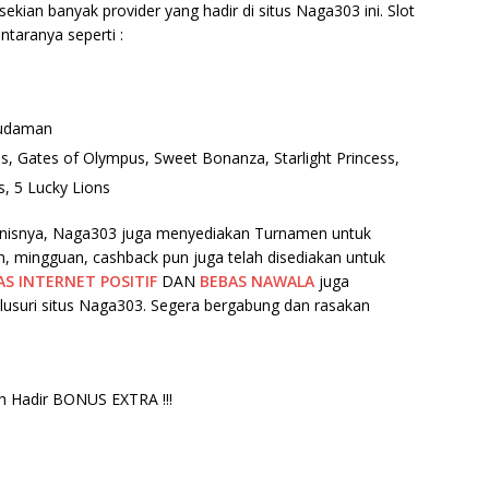
ekian banyak provider yang hadir di situs Naga303 ini. Slot
taranya seperti :
rudaman
s, Gates of Olympus, Sweet Bonanza, Starlight Princess,
, 5 Lucky Lions
nisnya, Naga303 juga menyediakan Turnamen untuk
n, mingguan, cashback pun juga telah disediakan untuk
AS INTERNET
POSITIF
DAN
BEBAS NAWALA
juga
uri situs Naga303. Segera bergabung dan rasakan
 Hadir BONUS EXTRA !!!