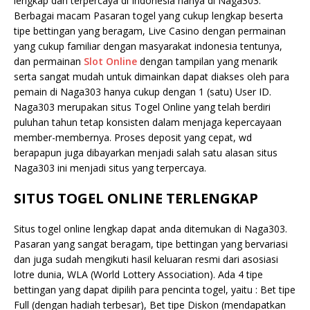
lengkap dan terpercaya di Indonesia hanya di Naga303.
Berbagai macam Pasaran togel yang cukup lengkap beserta
tipe bettingan yang beragam, Live Casino dengan permainan
yang cukup familiar dengan masyarakat indonesia tentunya,
dan permainan
Slot Online
dengan tampilan yang menarik
serta sangat mudah untuk dimainkan dapat diakses oleh para
pemain di Naga303 hanya cukup dengan 1 (satu) User ID.
Naga303 merupakan situs Togel Online yang telah berdiri
puluhan tahun tetap konsisten dalam menjaga kepercayaan
member-membernya. Proses deposit yang cepat, wd
berapapun juga dibayarkan menjadi salah satu alasan situs
Naga303 ini menjadi situs yang terpercaya.
SITUS TOGEL ONLINE TERLENGKAP
Situs togel online lengkap dapat anda ditemukan di Naga303.
Pasaran yang sangat beragam, tipe bettingan yang bervariasi
dan juga sudah mengikuti hasil keluaran resmi dari asosiasi
lotre dunia, WLA (World Lottery Association). Ada 4 tipe
bettingan yang dapat dipilih para pencinta togel, yaitu : Bet tipe
Full (dengan hadiah terbesar), Bet tipe Diskon (mendapatkan