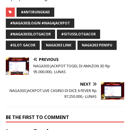
#ANTIRUNGKAD
#NAGA303LOGIN #NAGAJACKPOT
#NAGA303SLOTGACOR
#SITUSSLOTGACOR
#SLOT GACOR
NAGA303 LINK
NAGA303 PENIPU
PREVIOUS
NAGA303 JACKPOT TOGEL DI AMAZON 3D Rp
95.000.000,- LUNAS
NEXT
NAGA303 JACKPOT LIVE CASINO DI DICE 6 FEVER Rp
97.250.000,- LUNAS
BE THE FIRST TO COMMENT