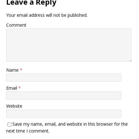
Leave a Reply
Your email address will not be published.
Comment
Name
*
Email
*
Website
Save my name, email, and website in this browser for the
next time I comment.