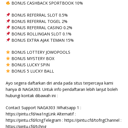
BONUS CASHBACK SPORTBOOK 10%
BONUS REFERRAL SLOT 0.5%
BONUS REFERRAL TOGEL 2%
BONUS REFERRAL CASINO 0.2%
BONUS ROLLINGAN SLOT 0.1%
BONUS EXTRA AJAK TEMAN 15%
BONUS LOTTERY JOWOPOOLS
BONUS MYSTERY BOX
BONUS LUCKY SPIN
BONUS 5 LUCKY BALL
Ayo segera daftarkan diri anda pada situs terpercaya kami
hanya di NAGA303. Untuk info pendaftaran lebih lanjut boleh
hubungi kontak dibawah ini :
Contact Support NAGA303 :Whatsapp 1 :
https://pintu.cfd/wa1ngLink Alternatif :
https://pintu.cfd/lcngTelegram : https://pintu.cfd/tofngChannel :
https://pintu.cfd/tchng