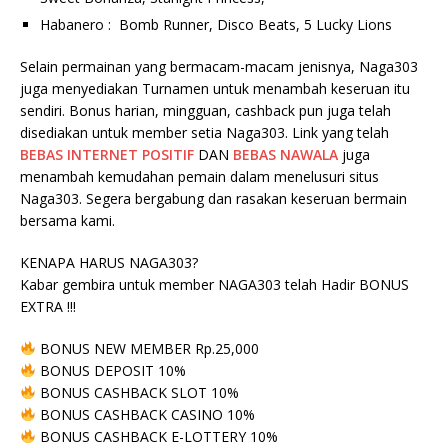
Habanero : Bomb Runner, Disco Beats, 5 Lucky Lions
Selain permainan yang bermacam-macam jenisnya, Naga303
juga menyediakan Turnamen untuk menambah keseruan itu
sendiri. Bonus harian, mingguan, cashback pun juga telah
disediakan untuk member setia Naga303. Link yang telah
BEBAS INTERNET
POSITIF
DAN
BEBAS NAWALA
juga
menambah kemudahan pemain dalam menelusuri situs
Naga303. Segera bergabung dan rasakan keseruan bermain
bersama kami.
KENAPA HARUS NAGA303?
Kabar gembira untuk member NAGA303 telah Hadir BONUS
EXTRA !!!
BONUS NEW MEMBER Rp.25,000
BONUS DEPOSIT 10%
BONUS CASHBACK SLOT 10%
BONUS CASHBACK CASINO 10%
BONUS CASHBACK E-LOTTERY 10%