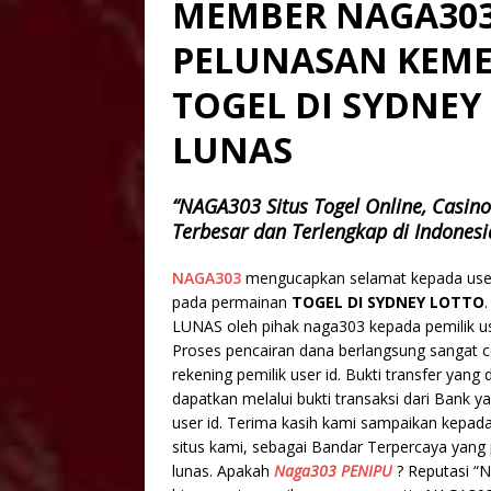
MEMBER NAGA30
PELUNASAN KEM
TOGEL DI SYDNEY 
LUNAS
“NAGA303 Situs Togel Online, Casino 
Terbesar dan Terlengkap di Indonesi
NAGA303
mengucapkan selamat kepada user
pada permainan
TOGEL DI SYDNEY LOTTO
LUNAS oleh pihak naga303 kepada pemilik use
Proses pencairan dana berlangsung sangat 
rekening pemilik user id. Bukti transfer yang
dapatkan melalui bukti transaksi dari Bank 
user id. Terima kasih kami sampaikan kepa
situs kami, sebagai Bandar Terpercaya ya
lunas. Apakah
Naga303
PENIPU
? Reputasi “