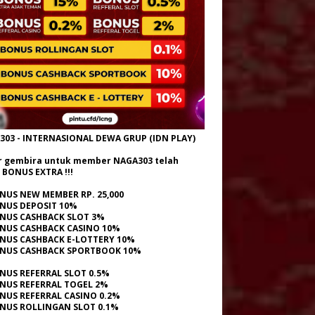
303 - INTERNASIONAL DEWA GRUP (IDN PLAY)
r gembira untuk member NAGA303 telah
 BONUS EXTRA !!!
NUS NEW MEMBER RP. 25,000
NUS DEPOSIT 10%
NUS CASHBACK SLOT 3%
NUS CASHBACK CASINO 10%
NUS CASHBACK E-LOTTERY 10%
NUS CASHBACK SPORTBOOK 10%
NUS REFERRAL SLOT 0.5%
NUS REFERRAL TOGEL 2%
NUS REFERRAL CASINO 0.2%
NUS ROLLINGAN SLOT 0.1%