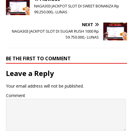
NAGA303 JACKPOT SLOT DI SWEET BONANZA Rp
99.250.000,- LUNAS
NEXT
NAGA303 JACKPOT SLOT DI SUGAR RUSH 1000 Rp
59.750.000,- LUNAS
BE THE FIRST TO COMMENT
Leave a Reply
Your email address will not be published.
Comment