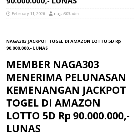
90.000.000,- LUNAS
February 11, 2026
naga303adm
NAGA303 JACKPOT TOGEL DI AMAZON LOTTO 5D
Rp
90.000.000,- LUNAS
MEMBER NAGA303
MENERIMA PELUNASAN
KEMENANGAN JACKPOT
TOGEL DI AMAZON
LOTTO 5D Rp 90.000.000,-
LUNAS