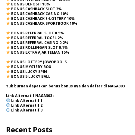
BONUS DEPOSIT 10%
BONUS CASHBACK SLOT 3%
BONUS CASHBACK CASINO 10%
BONUS CASHBACK E-LOTTERY 10%
BONUS CASHBACK SPORTBOOK 10%
BONUS REFERRAL SLOT 0.5%
BONUS REFERRAL TOGEL 2%
BONUS REFERRAL CASINO 0.2%
BONUS ROLLINGAN SLOT 0.1%
BONUS EXTRA AJAK TEMAN 15%
BONUS LOTTERY JOWOPOOLS
BONUS MYSTERY BOX
BONUS LUCKY SPIN
BONUS 5 LUCKY BALL
Yuk buruan dapatkan bonus bonus nya dan daftar di NAGA303
Link Alternatif NAGA303 :
Link Alternatif
1
Link Alternatif
2
Link Alternatif 3
Recent Posts