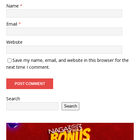
Name
*
Email
*
Website
Save my name, email, and website in this browser for the
next time I comment.
Search
Search