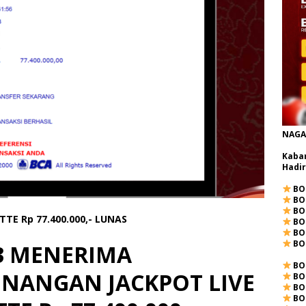
NAGA
Kaba
Hadir
BO
BO
BO
TE Rp 77.400.000,- LUNAS
BO
BO
BO
3 MENERIMA
BO
NANGAN JACKPOT LIVE
BO
BO
BO