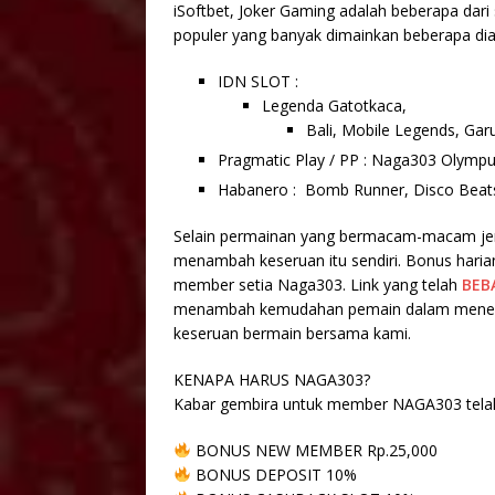
iSoftbet, Joker Gaming adalah beberapa dari s
populer yang banyak dimainkan beberapa dian
IDN SLOT :
Legenda Gatotkaca,
Bali, Mobile Legends, Ga
Pragmatic Play / PP : Naga303 Olympu
Habanero : Bomb Runner, Disco Beats
Selain permainan yang bermacam-macam je
menambah keseruan itu sendiri. Bonus haria
member setia Naga303. Link yang telah
BEB
menambah kemudahan pemain dalam menelus
keseruan bermain bersama kami.
KENAPA HARUS NAGA303?
Kabar gembira untuk member NAGA303 telah
BONUS NEW MEMBER Rp.25,000
BONUS DEPOSIT 10%