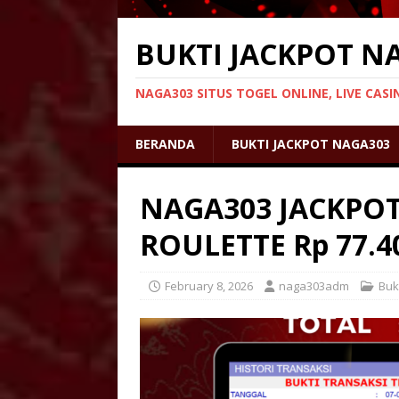
BUKTI JACKPOT N
NAGA303 SITUS TOGEL ONLINE, LIVE CAS
BERANDA
BUKTI JACKPOT NAGA303
NAGA303 JACKPOT
ROULETTE Rp 77.4
February 8, 2026
naga303adm
Buk