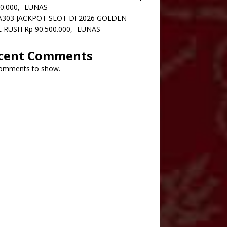
50.000,- LUNAS
303 JACKPOT SLOT DI 2026 GOLDEN
 RUSH Rp 90.500.000,- LUNAS
cent Comments
omments to show.