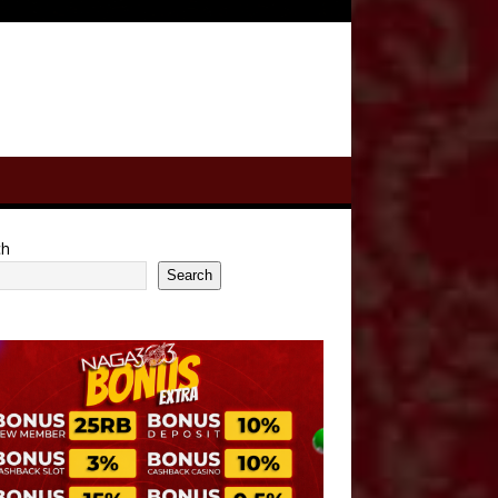
ch
Search