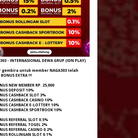
303 - INTERNASIONAL DEWA GRUP (IDN PLAY)
r gembira untuk member NAGA303 telah
 BONUS EXTRA !!!
NUS NEW MEMBER RP. 25,000
NUS DEPOSIT 10%
NUS CASHBACK SLOT 3%
NUS CASHBACK CASINO 10%
NUS CASHBACK E-LOTTERY 10%
NUS CASHBACK SPORTBOOK 10%
NUS REFERRAL SLOT 0.5%
NUS REFERRAL TOGEL 2%
NUS REFERRAL CASINO 0.2%
NUS ROLLINGAN SLOT 0.1%