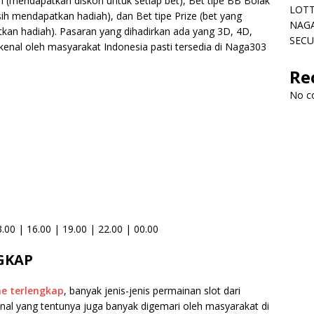
on (mendapatkan diskon untuk setiap bet), Bet tipe BB Bolak
LOTT
masih mendapatkan hadiah), dan Bet tipe Prize (bet yang
NAGA
atkan hadiah). Pasaran yang dihadirkan ada yang 3D, 4D,
SECU
kenal oleh masyarakat Indonesia pasti tersedia di Naga303
Re
No c
3.00 | 16.00 | 19.00 | 22.00 | 00.00
GKAP
ne terlengkap
, banyak jenis-jenis permainan slot dari
ional yang tentunya juga banyak digemari oleh masyarakat di