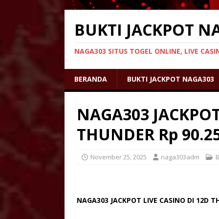
BUKTI JACKPOT N
NAGA303 SITUS TOGEL ONLINE, LIVE CAS
BERANDA
BUKTI JACKPOT NAGA303
NAGA303 JACKPOT 
THUNDER Rp 90.25
November 25, 2025
naga303adm
B
NAGA303 JACKPOT LIVE CASINO DI 12D TH