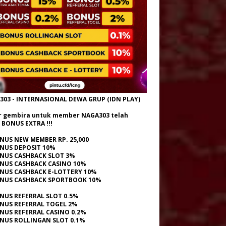
303 - INTERNASIONAL DEWA GRUP (IDN PLAY)
r gembira untuk member NAGA303 telah
 BONUS EXTRA !!!
NUS NEW MEMBER RP. 25,000
NUS DEPOSIT 10%
NUS CASHBACK SLOT 3%
NUS CASHBACK CASINO 10%
NUS CASHBACK E-LOTTERY 10%
NUS CASHBACK SPORTBOOK 10%
NUS REFERRAL SLOT 0.5%
NUS REFERRAL TOGEL 2%
NUS REFERRAL CASINO 0.2%
NUS ROLLINGAN SLOT 0.1%