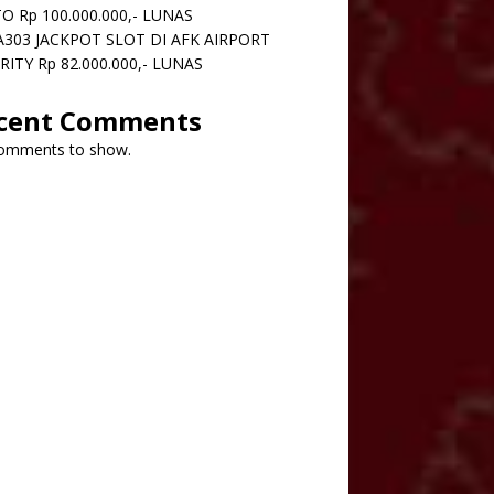
O Rp 100.000.000,- LUNAS
303 JACKPOT SLOT DI AFK AIRPORT
RITY Rp 82.000.000,- LUNAS
cent Comments
omments to show.