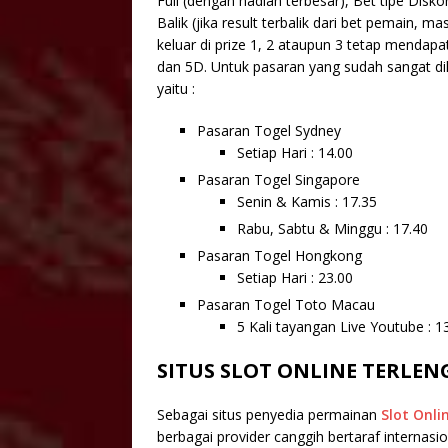
Full (dengan hadiah terbesar), Bet tipe Disk
Balik (jika result terbalik dari bet pemain, 
keluar di prize 1, 2 ataupun 3 tetap mendap
dan 5D. Untuk pasaran yang sudah sangat di
yaitu :
Pasaran Togel Sydney
Setiap Hari : 14.00
Pasaran Togel Singapore
Senin & Kamis : 17.35
Rabu, Sabtu & Minggu : 17.40
Pasaran Togel Hongkong
Setiap Hari : 23.00
Pasaran Togel Toto Macau
5 Kali tayangan Live Youtube : 1
SITUS SLOT ONLINE TERLEN
Sebagai situs penyedia permainan
Slot Onli
berbagai provider canggih bertaraf internas