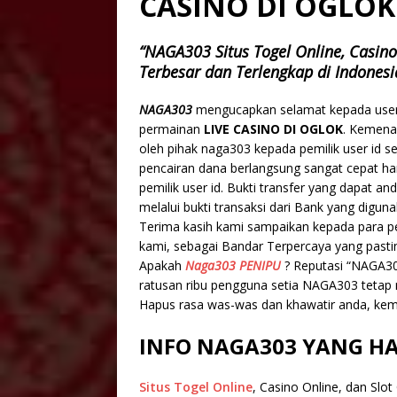
CASINO DI OGLOK 
“NAGA303 Situs Togel Online, Casino 
Terbesar dan Terlengkap di Indonesi
NAGA303
mengucapkan selamat kepada user 
permainan
LIVE CASINO DI OGLOK
. Kemena
oleh pihak naga303 kepada pemilik user id s
pencairan dana berlangsung sangat cepat h
pemilik user id. Bukti transfer yang dapat and
melalui bukti transaksi dari Bank yang digun
Terima kasih kami sampaikan kepada para p
kami, sebagai Bandar Terpercaya yang pas
Apakah
Naga303
PENIPU
? Reputasi “NAGA30
ratusan ribu pengguna setia NAGA303 tetap m
Hapus rasa was-was dan khawatir anda, kem
INFO NAGA303 YANG HA
Situs Togel Online
, Casino Online, dan Slot