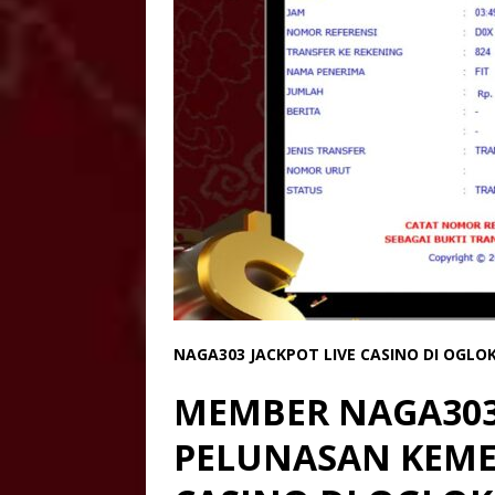
NAGA303 JACKPOT LIVE CASINO DI OGLOK 
MEMBER NAGA30
PELUNASAN KEME