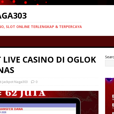
AGA303
INO, SLOT ONLINE TERLENGKAP & TERPERCAYA
 LIVE CASINO DI OGLOK
Sear
UNAS
ti Jackpot Naga303
0