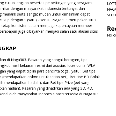
g cukup lengkap beserta tipe bettingan yang beragam,
LOTT
miliar dengan masyarakat indonesia tentunya, dan
NAGA
g menarik serta sangat mudah untuk dimainkan dapat
SECU
cukup dengan 1 (satu) User ID. Naga303 merupakan situs
hun tetap konsisten dalam menjaga kepercayaan member-
Re
erapapun juga dibayarkan menjadi salah satu alasan situs
No c
ENGKAP
ukan di Naga303. Pasaran yang sangat beragam, tipe
ikuti hasil keluaran resmi dari asosiasi lotre dunia, WLA
gan yang dapat dipilih para pencinta togel, yaitu : Bet tipe
on (mendapatkan diskon untuk setiap bet), Bet tipe BB Bolak
masih mendapatkan hadiah), dan Bet tipe Prize (bet yang
atkan hadiah). Pasaran yang dihadirkan ada yang 3D, 4D,
kenal oleh masyarakat Indonesia pasti tersedia di Naga303