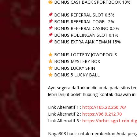
BONUS CASHBACK SPORTBOOK 10%
BONUS REFERRAL SLOT 0.5%
BONUS REFERRAL TOGEL 2%
BONUS REFERRAL CASINO 0.2%
BONUS ROLLINGAN SLOT 0.1%
BONUS EXTRA AJAK TEMAN 15%
BONUS LOTTERY JOWOPOOLS
BONUS MYSTERY BOX
BONUS LUCKY SPIN
BONUS 5 LUCKY BALL
Ayo segera daftarkan diri anda pada situs t
lebih lanjut boleh hubungi kontak dibawah ini 
Link Alternatif 1 :
http://165.22.250.76/
Link Alternatif 2 :
https://96.9.212.70
Link Alternatif 3 :
https://orbit.sgp1.cdn.d
Naga303 hadir untuk memberikan Anda pen