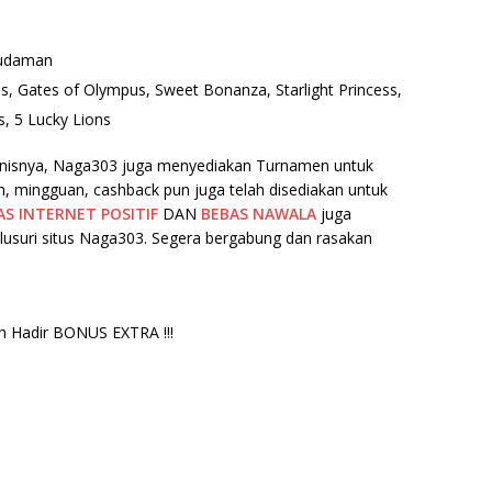
rudaman
s, Gates of Olympus, Sweet Bonanza, Starlight Princess,
, 5 Lucky Lions
nisnya, Naga303 juga menyediakan Turnamen untuk
n, mingguan, cashback pun juga telah disediakan untuk
AS INTERNET POSITIF
DAN
BEBAS NAWALA
juga
uri situs Naga303. Segera bergabung dan rasakan
 Hadir BONUS EXTRA !!!