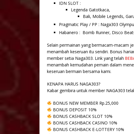
IDN SLOT :
Legenda Gatotkaca,
Bali, Mobile Legends, Ga
Pragmatic Play / PP : Naga303 Olympu
Habanero : Bomb Runner, Disco Beats
Selain permainan yang bermacam-macam je
menambah keseruan itu sendiri. Bonus haria
member setia Naga303. Link yang telah
BEB
menambah kemudahan pemain dalam menelus
keseruan bermain bersama kami.
KENAPA HARUS NAGA303?
Kabar gembira untuk member NAGA303 telah
BONUS NEW MEMBER Rp.25,000
BONUS DEPOSIT 10%
BONUS CASHBACK SLOT 10%
BONUS CASHBACK CASINO 10%
BONUS CASHBACK E-LOTTERY 10%