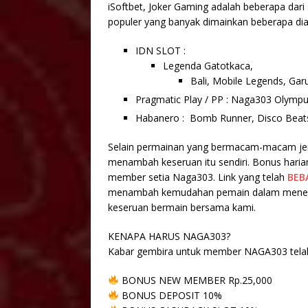
iSoftbet, Joker Gaming adalah beberapa dari s
populer yang banyak dimainkan beberapa dian
IDN SLOT :
Legenda Gatotkaca,
Bali, Mobile Legends, Ga
Pragmatic Play / PP : Naga303 Olympu
Habanero : Bomb Runner, Disco Beats
Selain permainan yang bermacam-macam je
menambah keseruan itu sendiri. Bonus haria
member setia Naga303. Link yang telah
BEB
menambah kemudahan pemain dalam menelus
keseruan bermain bersama kami.
KENAPA HARUS NAGA303?
Kabar gembira untuk member NAGA303 telah
BONUS NEW MEMBER Rp.25,000
BONUS DEPOSIT 10%