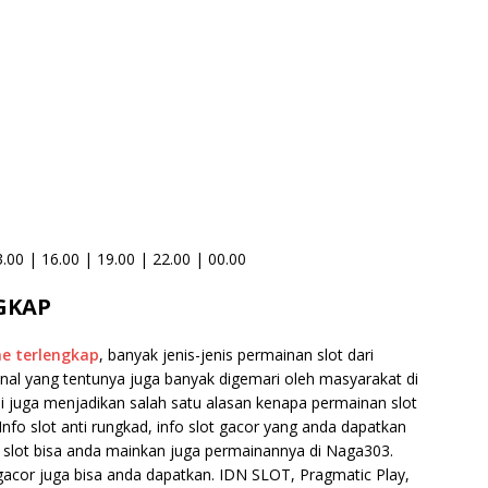
3.00 | 16.00 | 19.00 | 22.00 | 00.00
GKAP
ne terlengkap
, banyak jenis-jenis permainan slot dari
ional yang tentunya juga banyak digemari oleh masyarakat di
i juga menjadikan salah satu alasan kenapa permainan slot
Info slot anti rungkad, info slot gacor yang anda dapatkan
 slot bisa anda mainkan juga permainannya di Naga303.
gacor juga bisa anda dapatkan. IDN SLOT, Pragmatic Play,