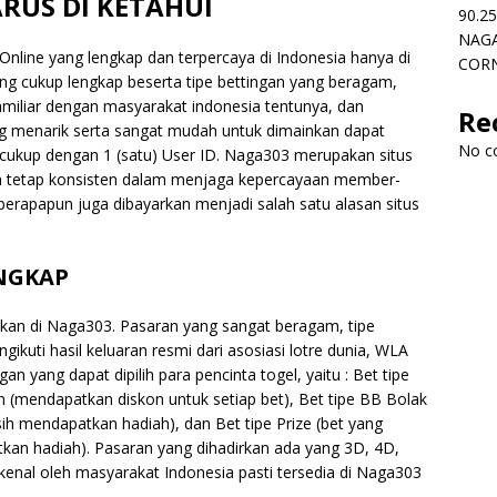
RUS DI KETAHUI
90.2
NAGA
 Online yang lengkap dan terpercaya di Indonesia hanya di
CORN
g cukup lengkap beserta tipe bettingan yang beragam,
miliar dengan masyarakat indonesia tentunya, dan
Re
g menarik serta sangat mudah untuk dimainkan dapat
No c
cukup dengan 1 (satu) User ID. Naga303 merupakan situs
hun tetap konsisten dalam menjaga kepercayaan member-
erapapun juga dibayarkan menjadi salah satu alasan situs
ENGKAP
ukan di Naga303. Pasaran yang sangat beragam, tipe
ikuti hasil keluaran resmi dari asosiasi lotre dunia, WLA
gan yang dapat dipilih para pencinta togel, yaitu : Bet tipe
on (mendapatkan diskon untuk setiap bet), Bet tipe BB Bolak
masih mendapatkan hadiah), dan Bet tipe Prize (bet yang
atkan hadiah). Pasaran yang dihadirkan ada yang 3D, 4D,
kenal oleh masyarakat Indonesia pasti tersedia di Naga303