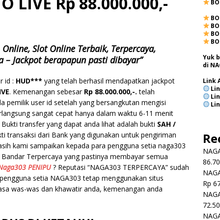
LIVE Rp 88.000.000,-
BO
BO
BO
BO
BO
Online, Slot Online Terbaik, Terpercaya,
Yuk b
a – Jackpot berapapun pasti dibayar”
di N
 id :
HUD***
yang telah berhasil mendapatkan jackpot
Link 
Li
IVE
. Kemenangan sebesar
Rp
88.000.000
,-.
telah
Li
 pemilik user id setelah yang bersangkutan mengisi
Lin
erlangsung sangat cepat hanya dalam waktu 6-11 menit
 Bukti transfer yang dapat anda lihat adalah bukti
SAH /
ti transaksi dari Bank yang digunakan untuk pengiriman
Re
 kasih kami sampaikan kepada para pengguna setia naga303
NAGA
ai Bandar Terpercaya yang pastinya membayar semua
86.7
Naga303
PENIPU
? Reputasi “NAGA303 TERPERCAYA” sudah
NAGA
bu pengguna setia NAGA303 tetap menggunakan situs
Rp 6
s rasa was-was dan khawatir anda, kemenangan anda
NAGA
72.5
NAGA