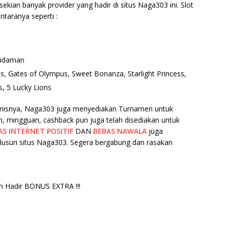
ekian banyak provider yang hadir di situs Naga303 ini. Slot
taranya seperti :
rudaman
s, Gates of Olympus, Sweet Bonanza, Starlight Princess,
, 5 Lucky Lions
nisnya, Naga303 juga menyediakan Turnamen untuk
n, mingguan, cashback pun juga telah disediakan untuk
AS INTERNET
POSITIF
DAN
BEBAS NAWALA
juga
uri situs Naga303. Segera bergabung dan rasakan
 Hadir BONUS EXTRA !!!