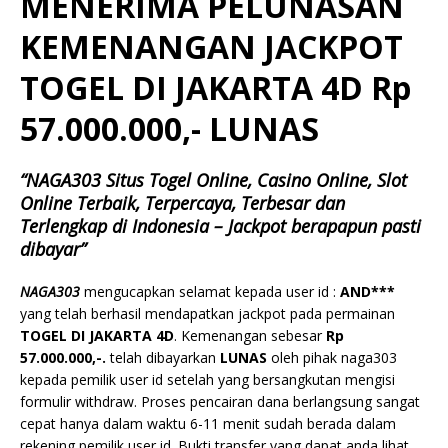
MENERIMA PELUNASAN
KEMENANGAN JACKPOT
TOGEL DI JAKARTA 4D Rp
57.000.000,- LUNAS
“NAGA303 Situs Togel Online, Casino Online, Slot
Online Terbaik, Terpercaya, Terbesar dan
Terlengkap di Indonesia – Jackpot berapapun pasti
dibayar”
NAGA303
mengucapkan selamat kepada user id :
AND***
yang telah berhasil mendapatkan jackpot pada permainan
TOGEL DI JAKARTA 4D
. Kemenangan sebesar
Rp
57.000.000,-.
telah dibayarkan
LUNAS
oleh pihak naga303
kepada pemilik user id setelah yang bersangkutan mengisi
formulir withdraw. Proses pencairan dana berlangsung sangat
cepat hanya dalam waktu 6-11 menit sudah berada dalam
rekening pemilik user id. Bukti transfer yang dapat anda lihat