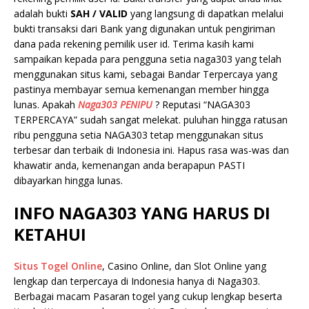
adalah bukti
SAH / VALID
yang langsung di dapatkan melalui
bukti transaksi dari Bank yang digunakan untuk pengiriman
dana pada rekening pemilik user id. Terima kasih kami
sampaikan kepada para pengguna setia naga303 yang telah
menggunakan situs kami, sebagai Bandar Terpercaya yang
pastinya membayar semua kemenangan member hingga
lunas. Apakah
Naga303
PENIPU
? Reputasi “NAGA303
TERPERCAYA” sudah sangat melekat. puluhan hingga ratusan
ribu pengguna setia NAGA303 tetap menggunakan situs
terbesar dan terbaik di Indonesia ini. Hapus rasa was-was dan
khawatir anda, kemenangan anda berapapun PASTI
dibayarkan hingga lunas.
INFO NAGA303 YANG HARUS DI
KETAHUI
Situs Togel Online
, Casino Online, dan Slot Online yang
lengkap dan terpercaya di Indonesia hanya di Naga303.
Berbagai macam Pasaran togel yang cukup lengkap beserta