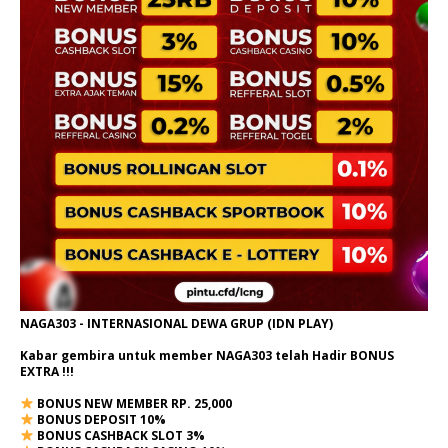
NAGA303 - INTERNASIONAL DEWA GRUP (IDN PLAY)
Kabar gembira untuk member NAGA303 telah Hadir BONUS
EXTRA !!!
BONUS NEW MEMBER RP. 25,000
BONUS DEPOSIT 10%
BONUS CASHBACK SLOT 3%