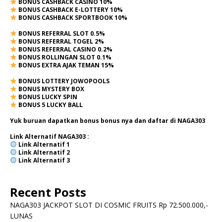
BONUS CASHBACK CASINO 10%
BONUS CASHBACK E-LOTTERY 10%
BONUS CASHBACK SPORTBOOK 10%
BONUS REFERRAL SLOT 0.5%
BONUS REFERRAL TOGEL 2%
BONUS REFERRAL CASINO 0.2%
BONUS ROLLINGAN SLOT 0.1%
BONUS EXTRA AJAK TEMAN 15%
BONUS LOTTERY JOWOPOOLS
BONUS MYSTERY BOX
BONUS LUCKY SPIN
BONUS 5 LUCKY BALL
Yuk buruan dapatkan bonus bonus nya dan daftar di NAGA303
Link Alternatif NAGA303 :
Link Alternatif
1
Link Alternatif
2
Link Alternatif 3
Recent Posts
NAGA303 JACKPOT SLOT DI COSMIC FRUITS Rp 72.500.000,-
LUNAS