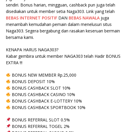
sendiri. Bonus harian, mingguan, cashback pun juga telah
disediakan untuk member setia Naga303. Link yang telah
BEBAS INTERNET POSITIF
DAN
BEBAS NAWALA
juga
menambah kemudahan pemain dalam menelusuri situs
Naga303. Segera bergabung dan rasakan keseruan bermain
bersama kami.
KENAPA HARUS NAGA303?
Kabar gembira untuk member NAGA303 telah Hadir BONUS
EXTRA !!!
BONUS NEW MEMBER Rp.25,000
BONUS DEPOSIT 10%
BONUS CASHBACK SLOT 10%
BONUS CASHBACK CASINO 10%
BONUS CASHBACK E-LOTTERY 10%
BONUS CASHBACK SPORTBOOK 10%
BONUS REFERRAL SLOT 0.5%
BONUS REFERRAL TOGEL 2%