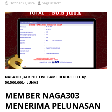
October 27, 2024
naga303adm
NAGA303 JACKPOT LIVE GAME DI ROULLETE Rp
50.500.000,- LUNAS
MEMBER NAGA303
MENERIMA PELUNASAN