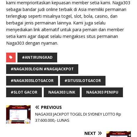
kami memprioritaskan kepuasan member setia kami. Naga303
sebagai bandar judi online terbaik di Asia memiliki permainan
terlengkap seperti misalnya togel, slot, bola, casino, dan
berbagai jenis permainan lainnya. Kami juga selalu
menyediakan link alternatif untuk para pemain dan member
setia kami agar dapat selalu mengakses situs permainan
Naga303 dengan nyaman.
#ANTIRUNGKAD
#NAGA303LOGIN #NAGAJACKPOT
#NAGA303SLOTGACOR
#SITUSSLOTGACOR
#SLOT GACOR
NAGA303 LINK
NAGA303 PENIPU
PREVIOUS
NAGA303 JACKPOT TOGEL DI SYDNEY LOTTO Rp
37.600.000,- LUNAS
NEXT