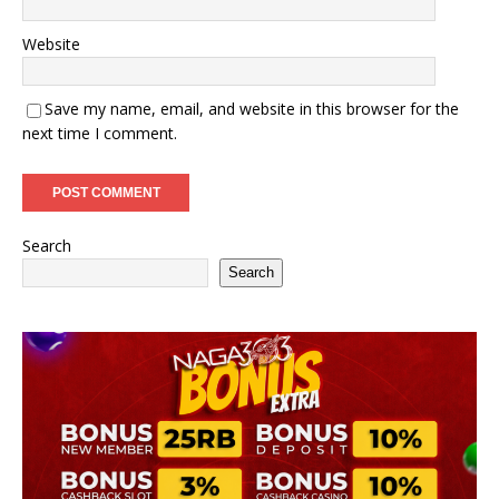
Website
Save my name, email, and website in this browser for the
next time I comment.
Search
Search