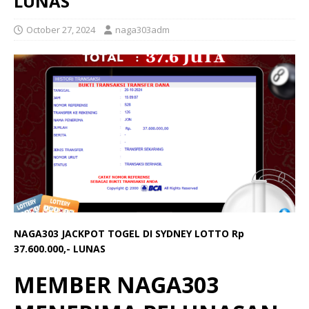
LUNAS
October 27, 2024
naga303adm
NAGA303 JACKPOT TOGEL DI SYDNEY LOTTO Rp
37.600.000,- LUNAS
MEMBER NAGA303