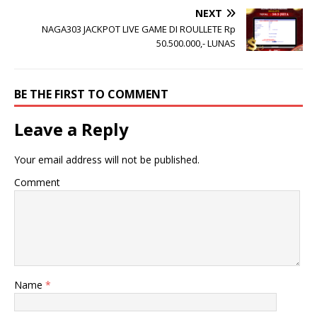
NEXT
NAGA303 JACKPOT LIVE GAME DI ROULLETE Rp
50.500.000,- LUNAS
BE THE FIRST TO COMMENT
Leave a Reply
Your email address will not be published.
Comment
Name
*