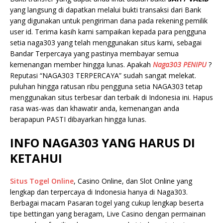
yang langsung di dapatkan melalui bukti transaksi dari Bank
yang digunakan untuk pengiriman dana pada rekening pemilik
user id. Terima kasih kami sampaikan kepada para pengguna
setia naga303 yang telah menggunakan situs kami, sebagai
Bandar Terpercaya yang pastinya membayar semua
kemenangan member hingga lunas. Apakah
Naga303
PENIPU
?
Reputasi “NAGA303 TERPERCAYA” sudah sangat melekat.
puluhan hingga ratusan ribu pengguna setia NAGA303 tetap
menggunakan situs terbesar dan terbaik di Indonesia ini. Hapus
rasa was-was dan khawatir anda, kemenangan anda
berapapun PASTI dibayarkan hingga lunas.
INFO NAGA303 YANG HARUS DI
KETAHUI
Situs Togel Online
, Casino Online, dan Slot Online yang
lengkap dan terpercaya di Indonesia hanya di Naga303.
Berbagai macam Pasaran togel yang cukup lengkap beserta
tipe bettingan yang beragam, Live Casino dengan permainan