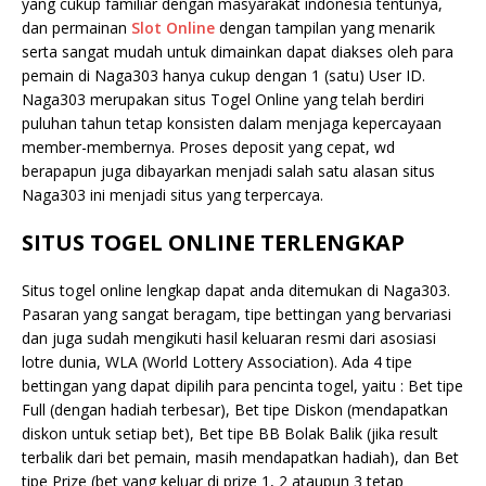
yang cukup familiar dengan masyarakat indonesia tentunya,
dan permainan
Slot Online
dengan tampilan yang menarik
serta sangat mudah untuk dimainkan dapat diakses oleh para
pemain di Naga303 hanya cukup dengan 1 (satu) User ID.
Naga303 merupakan situs Togel Online yang telah berdiri
puluhan tahun tetap konsisten dalam menjaga kepercayaan
member-membernya. Proses deposit yang cepat, wd
berapapun juga dibayarkan menjadi salah satu alasan situs
Naga303 ini menjadi situs yang terpercaya.
SITUS TOGEL ONLINE TERLENGKAP
Situs togel online lengkap dapat anda ditemukan di Naga303.
Pasaran yang sangat beragam, tipe bettingan yang bervariasi
dan juga sudah mengikuti hasil keluaran resmi dari asosiasi
lotre dunia, WLA (World Lottery Association). Ada 4 tipe
bettingan yang dapat dipilih para pencinta togel, yaitu : Bet tipe
Full (dengan hadiah terbesar), Bet tipe Diskon (mendapatkan
diskon untuk setiap bet), Bet tipe BB Bolak Balik (jika result
terbalik dari bet pemain, masih mendapatkan hadiah), dan Bet
tipe Prize (bet yang keluar di prize 1, 2 ataupun 3 tetap