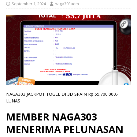
September 1, 2024
naga303adm
NAGA303 JACKPOT TOGEL DI 3D SPAIN Rp 55.700.000,-
LUNAS
MEMBER NAGA303
MENERIMA PELUNASAN