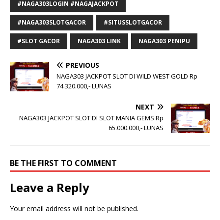
#NAGA303LOGIN #NAGAJACKPOT
#NAGA303SLOTGACOR
#SITUSSLOTGACOR
#SLOT GACOR
NAGA303 LINK
NAGA303 PENIPU
PREVIOUS
NAGA303 JACKPOT SLOT DI WILD WEST GOLD Rp
74.320.000,- LUNAS
NEXT
NAGA303 JACKPOT SLOT DI SLOT MANIA GEMS Rp
65.000.000,- LUNAS
BE THE FIRST TO COMMENT
Leave a Reply
Your email address will not be published.