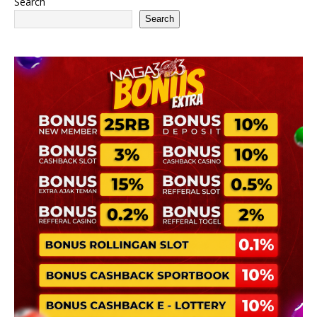
Search
Search