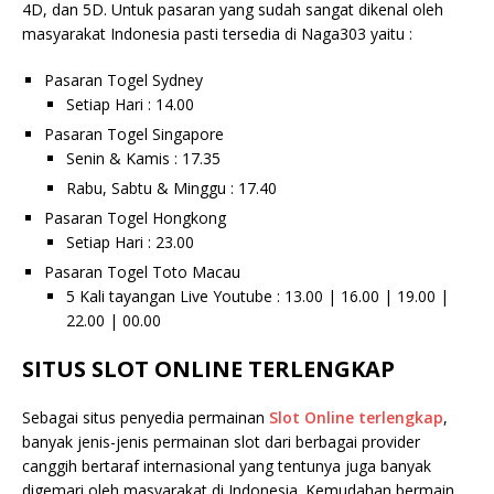
4D, dan 5D. Untuk pasaran yang sudah sangat dikenal oleh
masyarakat Indonesia pasti tersedia di Naga303 yaitu :
Pasaran Togel Sydney
Setiap Hari : 14.00
Pasaran Togel Singapore
Senin & Kamis : 17.35
Rabu, Sabtu & Minggu : 17.40
Pasaran Togel Hongkong
Setiap Hari : 23.00
Pasaran Togel Toto Macau
5 Kali tayangan Live Youtube : 13.00 | 16.00 | 19.00 |
22.00 | 00.00
SITUS SLOT ONLINE TERLENGKAP
Sebagai situs penyedia permainan
Slot Online terlengkap
,
banyak jenis-jenis permainan slot dari berbagai provider
canggih bertaraf internasional yang tentunya juga banyak
digemari oleh masyarakat di Indonesia. Kemudahan bermain