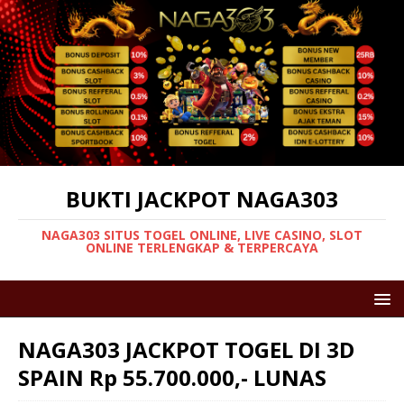
BUKTI JACKPOT NAGA303
NAGA303 SITUS TOGEL ONLINE, LIVE CASINO, SLOT
ONLINE TERLENGKAP & TERPERCAYA
NAGA303 JACKPOT TOGEL DI 3D
SPAIN Rp 55.700.000,- LUNAS