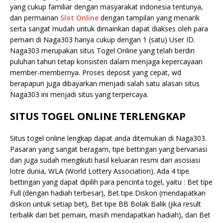
yang cukup familiar dengan masyarakat indonesia tentunya,
dan permainan
Slot Online
dengan tampilan yang menarik
serta sangat mudah untuk dimainkan dapat diakses oleh para
pemain di Naga303 hanya cukup dengan 1 (satu) User ID.
Naga303 merupakan situs Togel Online yang telah berdiri
puluhan tahun tetap konsisten dalam menjaga kepercayaan
member-membernya. Proses deposit yang cepat, wd
berapapun juga dibayarkan menjadi salah satu alasan situs
Naga303 ini menjadi situs yang terpercaya.
SITUS TOGEL ONLINE TERLENGKAP
Situs togel online lengkap dapat anda ditemukan di Naga303.
Pasaran yang sangat beragam, tipe bettingan yang bervariasi
dan juga sudah mengikuti hasil keluaran resmi dari asosiasi
lotre dunia, WLA (World Lottery Association). Ada 4 tipe
bettingan yang dapat dipilih para pencinta togel, yaitu : Bet tipe
Full (dengan hadiah terbesar), Bet tipe Diskon (mendapatkan
diskon untuk setiap bet), Bet tipe BB Bolak Balik (jika result
terbalik dari bet pemain, masih mendapatkan hadiah), dan Bet