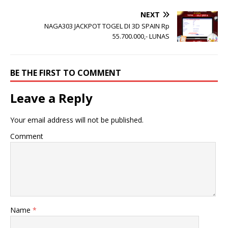
NEXT
NAGA303 JACKPOT TOGEL DI 3D SPAIN Rp
55.700.000,- LUNAS
BE THE FIRST TO COMMENT
Leave a Reply
Your email address will not be published.
Comment
Name
*