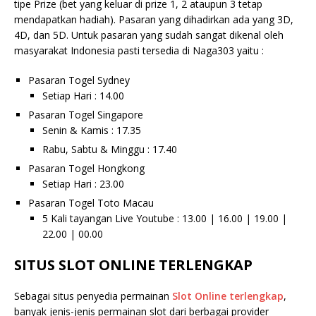
tipe Prize (bet yang keluar di prize 1, 2 ataupun 3 tetap
mendapatkan hadiah). Pasaran yang dihadirkan ada yang 3D,
4D, dan 5D. Untuk pasaran yang sudah sangat dikenal oleh
masyarakat Indonesia pasti tersedia di Naga303 yaitu :
Pasaran Togel Sydney
Setiap Hari : 14.00
Pasaran Togel Singapore
Senin & Kamis : 17.35
Rabu, Sabtu & Minggu : 17.40
Pasaran Togel Hongkong
Setiap Hari : 23.00
Pasaran Togel Toto Macau
5 Kali tayangan Live Youtube : 13.00 | 16.00 | 19.00 |
22.00 | 00.00
SITUS SLOT ONLINE TERLENGKAP
Sebagai situs penyedia permainan
Slot Online terlengkap
,
banyak jenis-jenis permainan slot dari berbagai provider