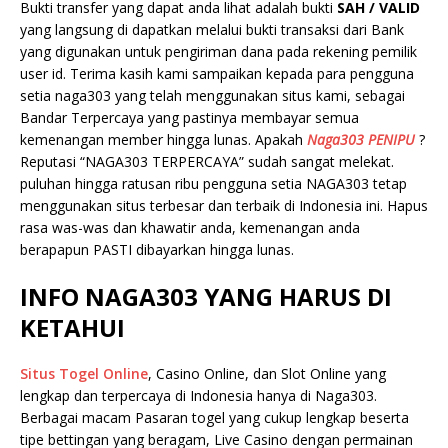
Bukti transfer yang dapat anda lihat adalah bukti
SAH / VALID
yang langsung di dapatkan melalui bukti transaksi dari Bank
yang digunakan untuk pengiriman dana pada rekening pemilik
user id. Terima kasih kami sampaikan kepada para pengguna
setia naga303 yang telah menggunakan situs kami, sebagai
Bandar Terpercaya yang pastinya membayar semua
kemenangan member hingga lunas. Apakah
Naga303
PENIPU
?
Reputasi “NAGA303 TERPERCAYA” sudah sangat melekat.
puluhan hingga ratusan ribu pengguna setia NAGA303 tetap
menggunakan situs terbesar dan terbaik di Indonesia ini. Hapus
rasa was-was dan khawatir anda, kemenangan anda
berapapun PASTI dibayarkan hingga lunas.
INFO NAGA303 YANG HARUS DI
KETAHUI
Situs Togel Online
, Casino Online, dan Slot Online yang
lengkap dan terpercaya di Indonesia hanya di Naga303.
Berbagai macam Pasaran togel yang cukup lengkap beserta
tipe bettingan yang beragam, Live Casino dengan permainan