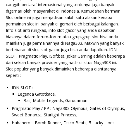
canggih bertaraf internasional yang tentunya juga banyak
digemari oleh masyarakat di Indonesia. Kemudahan bermain
Slot online ini juga menjadikan salah satu alasan kenapa
permainan slot ini banyak di gemari oleh berbagai kalangan.
Info slot anti rungkad, info slot gacor yang anda dapatkan
biasanya dalam forum-forum atau grup-grup slot bisa anda
mainkan juga permainannya di Naga303. Maxwin yang banyak
bertebaran di slot-slot gacor juga bisa anda dapatkan. IDN
SLOT, Pragmatic Play, iSoftbet, Joker Gaming adalah beberapa
dari sekian banyak provider yang hadir di situs Naga303 ini.
Slot populer yang banyak dimainkan beberapa diantaranya
seperti :
IDN SLOT :
Legenda Gatotkaca,
Bali, Mobile Legends, Garudaman
Pragmatic Play / PP : Naga303 Olympus, Gates of Olympus,
Sweet Bonanza, Starlight Princess,
Habanero : Bomb Runner, Disco Beats, 5 Lucky Lions